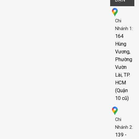
Chi
Nhánh 1:
164
Hùng
Vương,
Phường
Vườn
Lài, TP.
HCM
(Quận
10 cũ)
Chi
Nhánh 2:
139 -