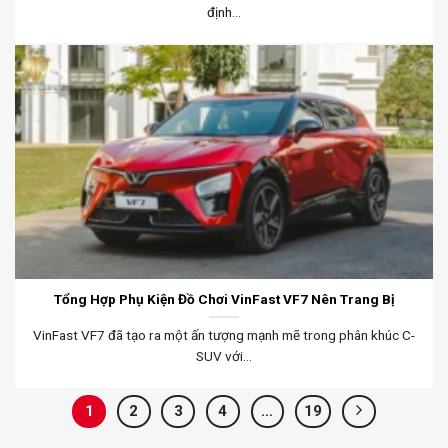
định...
Tổng Hợp Phụ Kiện Đồ Chơi VinFast VF7 Nên Trang Bị
VinFast VF7 đã tạo ra một ấn tượng mạnh mẽ trong phân khúc C-
SUV với...
1
2
3
4
…
19