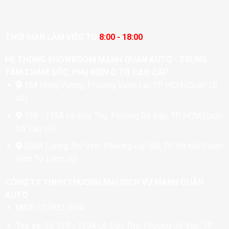
THỜI GIAN LÀM VIỆC TỪ
8:00 - 18:00
HỆ THỐNG SHOWROOM MẠNH QUÂN AUTO - TRUNG
TÂM CHĂM SÓC, PHỤ KIỆN Ô TÔ CAO CẤP
164 Hùng Vương, Phường Vườn Lài, TP. HCM (Quận 10
cũ)
139 - 139A Lê Đức Thọ, Phường Gò Vấp, TP. HCM (Quận
Gò Vấp cũ)
505A Lương Thế Vinh, Phường Đại Mỗ, TP. Hà Nội (Quận
Nam Từ Liêm cũ)
CÔNG TY TNHH THƯƠNG MẠI DỊCH VỤ MẠNH QUÂN
AUTO
MST:
0318321894
Trụ sở:
Số 139 - 139A Lê Đức Thọ, Phường Gò Vấp, TP