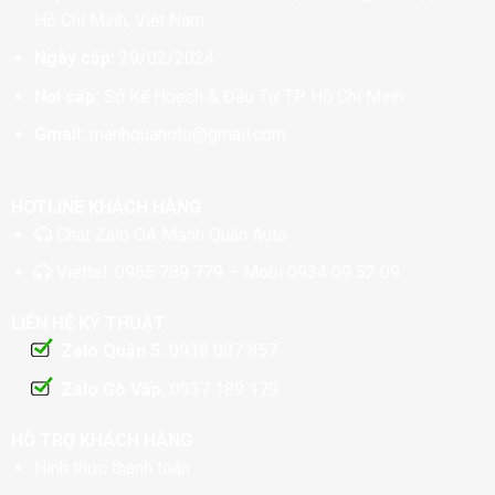
Hồ Chí Minh, Việt Nam
Ngày cấp:
29/02/2024
Nơi cấp:
Sở Kế Hoạch & Đầu Tư TP. Hồ Chí Minh
Gmail:
manhquanoto@gmail.com
HOTLINE KHÁCH HÀNG
Chat
Zalo OA Mạnh Quân Auto
Viettel:
0965 789 779
– Mobi
0934 09 52 09
LIÊN HỆ KỸ THUẬT
Zalo Quận 5:
0938 007 857
Zalo Gò Vấp:
0937 189 179
HỖ TRỢ KHÁCH HÀNG
Hình thức thanh toán