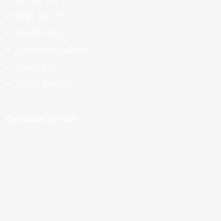
Chăm sóc ô tô
Dán PPF ô tô
Cảm biến áp suất lốp
Cửa hít ô tô
Độ cốp điện ô tô
CHI NHÁNH GÒ VẤP