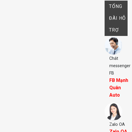
TỔNG
ĐÀI HỖ
TRỢ
Chát
messenger
FB
FB Mạnh
Quân
Auto
Zalo OA
Zalo OA