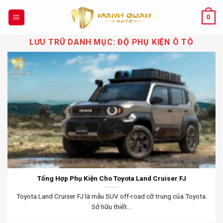
Chuyển
đến
0
nội
LƯU TRỮ DANH MỤC:
ĐỘ PHỤ KIỆN Ô TÔ
dung
Tổng Hợp Phụ Kiện Cho Toyota Land Cruiser FJ
Toyota Land Cruiser FJ là mẫu SUV off-road cỡ trung của Toyota.
Sở hữu thiết...