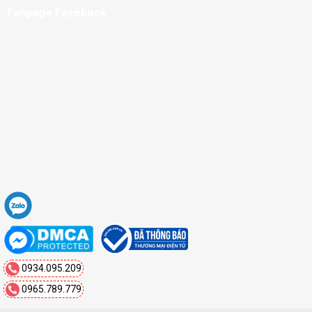
Fanpage Facebook
0934.095.209
0965.789.779