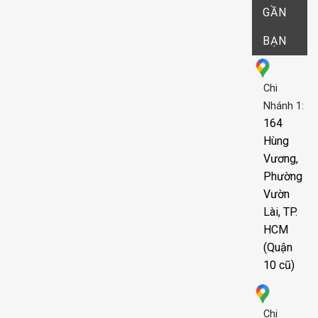
GẦN
BẠN
Chi
Nhánh 1:
164
Hùng
Vương,
Phường
Vườn
Lài, TP.
HCM
(Quận
10 cũ)
Chi