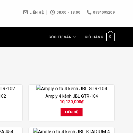
LIÊN HỆ
08:00 - 18:00
0934095209
0
GÓC TƯ VẤN
GIỎ HÀNG
102
Amply 4 kênh JBL GTR-104
10,130,000
₫
LIÊN HỆ