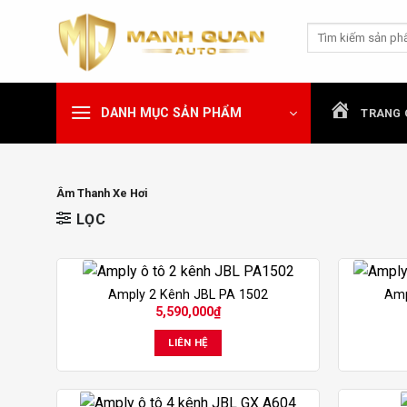
Chuyển
Tìm
đến
kiếm:
nội
dung
DANH MỤC SẢN PHẨM
TRANG 
Âm Thanh Xe Hơi
LỌC
Amply 2 Kênh JBL PA 1502
Amp
5,590,000
₫
LIÊN HỆ