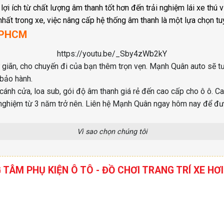
lợi ích từ chất lượng âm thanh tốt hơn đến trải nghiệm lái xe thú
hất trong xe, việc nâng cấp hệ thống âm thanh là một lựa chọn tuy
 TPHCM
https://youtu.be/_Sby4zWb2kY
ư giãn, cho chuyến đi của bạn thêm trọn vẹn. Mạnh Quân auto sẽ 
bảo hành.
 cánh cửa, loa sub, gói độ âm thanh giá rẻ đến cao cấp cho ô ô. 
nh nghiệm từ 3 năm trở nên. Liên hệ Mạnh Quân ngay hôm nay để đư
Vì sao chọn chúng tôi
G TÂM PHỤ KIỆN Ô TÔ - ĐỒ CHƠI TRANG TRÍ XE 