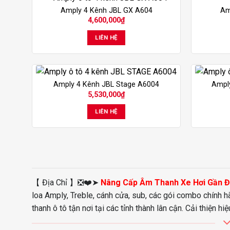
Amply 4 Kênh JBL GX A604
Am
4,600,000
₫
LIÊN HỆ
Amply 4 Kênh JBL Stage A6004
Ampl
5,530,000
₫
LIÊN HỆ
【 Địa Chỉ 】❎❤️➤
Nâng Cấp Âm Thanh Xe Hơi Gần 
loa Amply, Treble, cánh cửa, sub, các gói combo chính h
thanh ô tô tận nơi tại các tỉnh thành lân cận.
Cải thiện hi