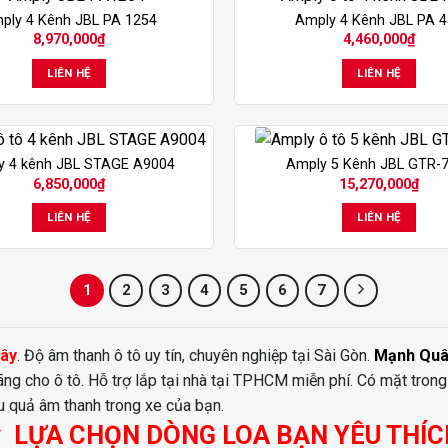
ply 4 Kênh JBL PA 1254
Amply 4 Kênh JBL PA 
8,970,000
₫
4,460,000
₫
LIÊN HỆ
LIÊN HỆ
y 4 kênh JBL STAGE A9004
Amply 5 Kênh JBL GTR-
6,850,000
₫
15,270,000
₫
LIÊN HỆ
LIÊN HỆ
1
2
3
4
5
6
7
Đây
. Độ âm thanh ô tô uy tín, chuyên nghiệp tại Sài Gòn.
Mạnh Quâ
ãng cho ô tô. Hỗ trợ lắp tại nhà tại TPHCM miễn phí. Có mặt trong
ệu quả âm thanh trong xe của bạn.
LỰA CHỌN DÒNG LOA BẠN YÊU THÍC