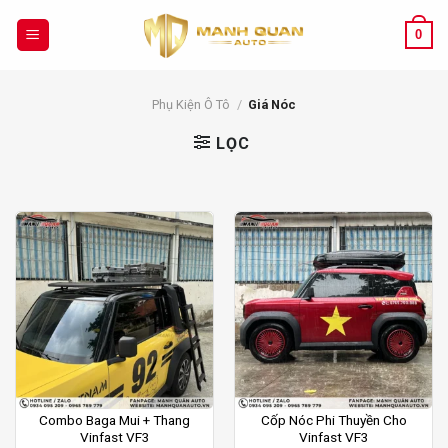
Chuyển
đến
0
nội
dung
Phụ Kiện Ô Tô
/
Giá Nóc
LỌC
Combo Baga Mui + Thang
Cốp Nóc Phi Thuyền Cho
Vinfast VF3
Vinfast VF3