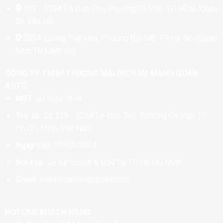
139 - 139A Lê Đức Thọ, Phường Gò Vấp, TP. HCM (Quận
Gò Vấp cũ)
505A Lương Thế Vinh, Phường Đại Mỗ, TP. Hà Nội (Quận
Nam Từ Liêm cũ)
CÔNG TY TNHH THƯƠNG MẠI DỊCH VỤ MẠNH QUÂN
AUTO
MST:
0318321894
Trụ sở:
Số 139 - 139A Lê Đức Thọ, Phường Gò Vấp, TP
Hồ Chí Minh, Việt Nam
Ngày cấp:
29/02/2024
Nơi cấp:
Sở Kế Hoạch & Đầu Tư TP. Hồ Chí Minh
Gmail:
manhquanoto@gmail.com
HOTLINE KHÁCH HÀNG