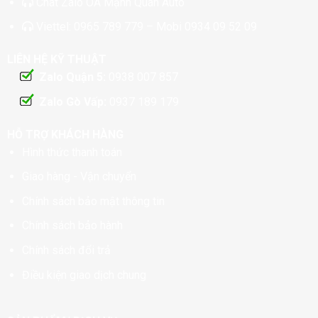
Chat
Zalo OA Mạnh Quân Auto
Viettel:
0965 789 779
– Mobi
0934 09 52 09
LIÊN HỆ KỸ THUẬT
Zalo Quận 5:
0938 007 857
Zalo Gò Vấp:
0937 189 179
HỖ TRỢ KHÁCH HÀNG
Hình thức thanh toán
Giao hàng - Vận chuyển
Chính sách bảo mật thông tin
Chính sách bảo hành
Chính sách đổi trả
Điều kiện giao dịch chung