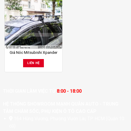
Giá Nóc Mitsubishi Xpander
LIÊN HỆ
THỜI GIAN LÀM VIỆC TỪ
8:00 - 18:00
HỆ THỐNG SHOWROOM MẠNH QUÂN AUTO - TRUNG
TÂM CHĂM SÓC, PHỤ KIỆN Ô TÔ CAO CẤP
164 Hùng Vương, Phường Vườn Lài, TP. HCM (Quận 10
cũ)