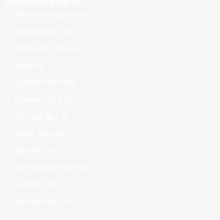
SẢN PHẨM/ DỊCH VỤ
Màn hình android ô tô
Android box ô tô
Phim cách nhiệt ô tô
Body kit
Camera hành trình
Camera 360 ô tô
Bọc ghế da ô tô
Chăm sóc ô tô
Dán PPF ô tô
Cảm biến áp suất lốp
Cửa hít ô tô
Độ cốp điện ô tô