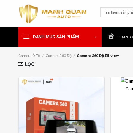
Chuyển
Tìm
đến
kiếm:
nội
dung
DANH MỤC SẢN PHẨM
TRANG 
Camera Ô Tô
/
Camera 360 Độ
/
Camera 360 Độ Elliview
LỌC
Cam