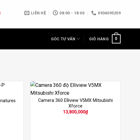
LIÊN HỆ
08:00 - 18:00
0934095209
0
GÓC TƯ VẤN
GIỎ HÀNG
Camera 360 Elliview V5MX Mitsubishi
gnatures
Xforce
13,800,000
₫