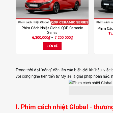
Sản
Sản
Phim Cách Nhiệt Global QDP Ceramic
Phim Các
Series
13
phẩm
phẩm
Khoảng
6,300,000
₫
–
7,200,000
₫
này
này
giá:
từ
có
có
LIÊN HỆ
6,300,000₫
nhiều
nhiều
đến
7,200,000₫
biến
biến
thể.
thể.
Các
Các
Trong thời đại "nóng" dần lên của biến đổi khí hậu, việc
tùy
tùy
với công nghệ tiên tiến từ Mỹ sẽ là giải pháp hoàn hảo, 
chọn
chọn
có
có
thể
thể
được
được
chọn
chọn
I. Phim cách nhiệt Global - thươn
trên
trên