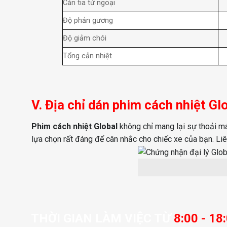
Cản tia tử ngoại
Độ phản gương
Độ giảm chói
Tổng cản nhiệt
V. Địa chỉ dán phim cách nhiệt G
Phim cách nhiệt Global
không chỉ mang lại sự thoải mái
lựa chọn rất đáng để cân nhắc cho chiếc xe của bạn. L
THỜI GIAN LÀM VIỆC TỪ
8:00 - 18