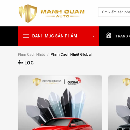
Chuyển
Tìm
đến
kiếm:
nội
dung
DANH MỤC SẢN PHẨM
TRANG 
Phim Cách Nhiệt
/
Phim Cách Nhiệt Global
LỌC