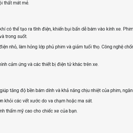
ội thất mát mẻ.
 khí có thể tạo ra tĩnh điện, khiến bụi bẩn dễ bám vào kính xe. Ph
và trong suốt.
 điện nhỏ, làm hỏng lớp phủ phim và giảm tuổi thọ. Công nghệ chố
ình cảm ứng và các thiết bị điện tử khác trên xe.
o giúp tăng độ bền bám dính và khả năng chịu nhiệt của phim, ngă
ơn khỏi các vết xước do va chạm hoặc ma sát.
tính thẩm mỹ cao cho chiếc xe của bạn.