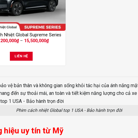
h Nhiệt Global Supreme Series
Khoảng
,200,000
₫
–
15,500,000
₫
giá:
từ
13,200,000₫
LIÊN HỆ
đến
15,500,000₫
 bảo vệ bản thân và không gian sống khỏi tác hại của ánh nắng mặt
mang đến sự thoải mái, an toàn và tiết kiệm năng lượng cho cả xe 
Phim cách nhiệt Global top 1 USA - Bảo hành trọn đời
g hiệu uy tín từ Mỹ