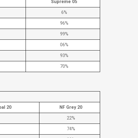
Supreme 05
6%
96%
99%
06%
93%
70%
al 20
NF Grey 20
22%
74%