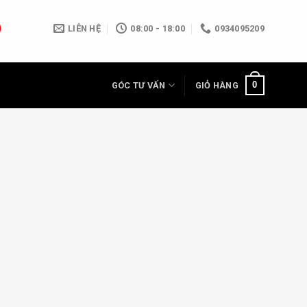
LIÊN HỆ
08:00 - 18:00
0934095209
0
GÓC TƯ VẤN
GIỎ HÀNG