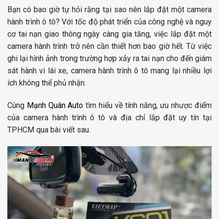
chọn
chọn
Bạn có bao giờ tự hỏi rằng tại sao nên lắp đặt một camera
có
có
hành trình ô tô? Với tốc độ phát triển của công nghệ và nguy
thể
thể
được
được
cơ tai nạn giao thông ngày càng gia tăng, việc lắp đặt một
chọn
chọn
camera hành trình trở nên cần thiết hơn bao giờ hết. Từ việc
trên
trên
ghi lại hình ảnh trong trường hợp xảy ra tai nạn cho đến giám
trang
trang
sát hành vi lái xe, camera hành trình ô tô mang lại nhiều lợi
sản
sản
ích không thể phủ nhận.
phẩm
phẩm
Cùng
Mạnh Quân Auto
tìm hiểu về tính năng, ưu nhược điểm
của
camera hành trình ô tô
và địa chỉ lắp đặt uy tín tại
TPHCM qua bài viết sau.