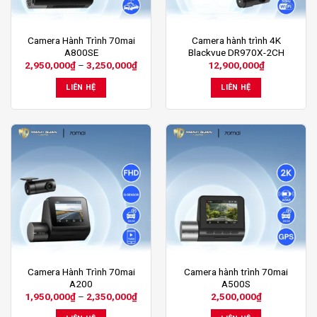
chọn
trên
trang
Sản
Camera Hành Trình 70mai
Camera hành trình 4K
sản
A800SE
Blackvue DR970X-2CH
phẩm
phẩm
Khoảng
2,950,000
₫
–
3,250,000
₫
12,900,000
₫
này
giá:
từ
có
LIÊN HỆ
LIÊN HỆ
2,950,000₫
nhiều
đến
3,250,000₫
biến
thể.
Các
tùy
chọn
có
thể
được
chọn
trên
trang
Sản
Camera Hành Trình 70mai
Camera hành trình 70mai
sản
A200
A500S
phẩm
phẩm
Khoảng
1,950,000
₫
–
2,350,000
₫
2,500,000
₫
này
giá:
từ
có