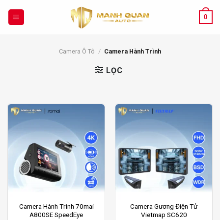
Chuyển
đến
0
nội
dung
Camera Ô Tô
/
Camera Hành Trình
LỌC
Sản
Camera Hành Trình 70mai
Camera Gương Điện Tử
A800SE SpeedEye
Vietmap SC620
phẩm