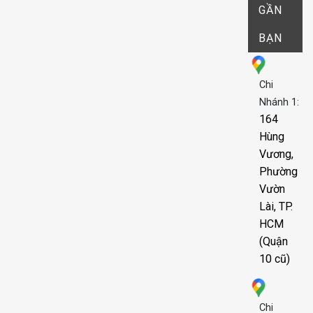
GẦN
BẠN
Chi
Nhánh 1:
164
Hùng
Vương,
Phường
Vườn
Lài, TP.
HCM
(Quận
10 cũ)
Chi