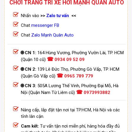
CHƠI TRANG TRÍ XE HƠI MẠNH QUÂN AUTO
Nhấn vào
>>
Zalo tư vấn
<<
Chat
messenger FB
Chat
Zalo Mạnh Quân Auto
🌐 CN 1:
164 Hùng Vương, Phường Vườn Lài, TP. HCM
☎
(Quận 10 cũ)
0934 09 52 09
🌐 CN 2:
139 Lê Đức Thọ, Phường Gò Vấp, TP. HCM
☎
(Quận Gò Vấp cũ)
0965 789 779
🌐 CN 3:
505A Lương Thế Vinh, Phường Đại Mỗ, Hà
☎
Nội (Quận Nam Từ Liêm cũ)
0973993882
Nâng cấp, lắp đặt tận nơi tại TP.HCM, Hà Nội và các
tỉnh lân cận.
Cam kết:
Tư vấn tận nơi miễn phí, hàng hóa đầy đủ