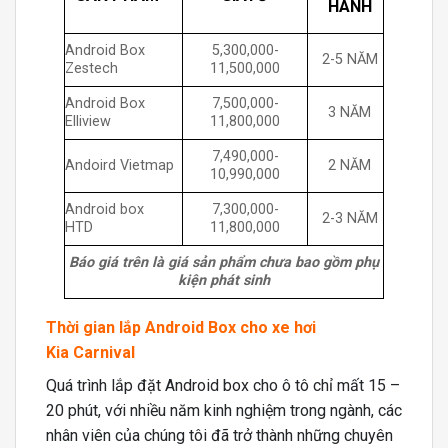
HÀNH
Android Box
5,300,000-
2-5 NĂM
Zestech
11,500,000
Android Box
7,500,000-
3 NĂM
Elliview
11,800,000
7,490,000-
Andoird Vietmap
2 NĂM
10,990,000
Android box
7,300,000-
2-3 NĂM
HTD
11,800,000
Báo giá trên là giá sản phẩm chưa bao gồm phụ
kiện phát sinh
Thời gian lắp Android Box cho xe hơi
Kia Carnival
Quá trình lắp đặt Android box cho ô tô chỉ mất 15 –
20 phút, với nhiều năm kinh nghiệm trong ngành, các
nhân viên của chúng tôi đã trở thành những chuyên