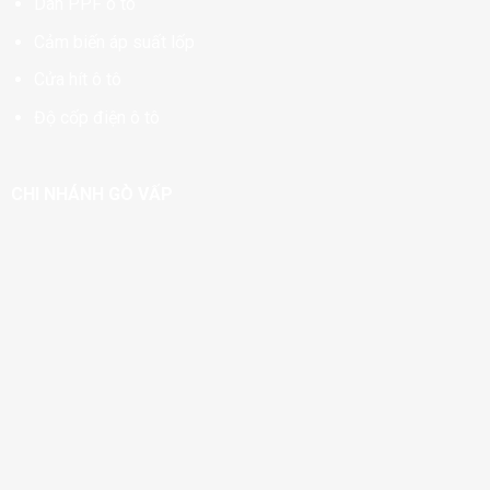
Dán PPF ô tô
Cảm biến áp suất lốp
Cửa hít ô tô
Độ cốp điện ô tô
CHI NHÁNH GÒ VẤP