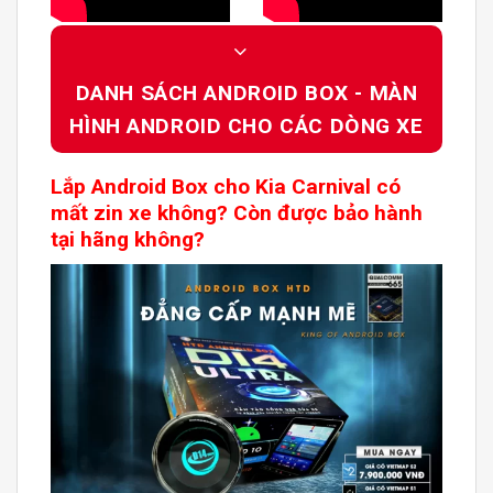
DANH SÁCH ANDROID BOX - MÀN
HÌNH ANDROID CHO CÁC DÒNG XE
Lắp
Android Box
cho
Kia Carnival
có
mất zin xe không? Còn được bảo hành
tại hãng không?