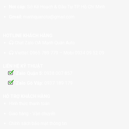
Nơi cấp:
Sở Kế Hoạch & Đầu Tư TP. Hồ Chí Minh
Gmail:
manhquanoto@gmail.com
HOTLINE KHÁCH HÀNG
Chat
Zalo OA Mạnh Quân Auto
Viettel:
0965 789 779
– Mobi
0934 09 52 09
LIÊN HỆ KỸ THUẬT
Zalo Quận 5:
0938 007 857
Zalo Gò Vấp:
0937 189 179
HỖ TRỢ KHÁCH HÀNG
Hình thức thanh toán
Giao hàng - Vận chuyển
Chính sách bảo mật thông tin