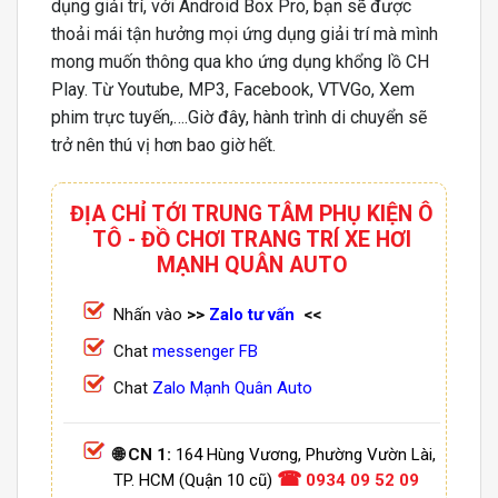
dụng giải trí, với Android Box Pro, bạn sẽ được
thoải mái tận hưởng mọi ứng dụng giải trí mà mình
mong muốn thông qua kho ứng dụng khổng lồ CH
Play. Từ Youtube, MP3, Facebook, VTVGo, Xem
phim trực tuyến,….Giờ đây, hành trình di chuyển sẽ
trở nên thú vị hơn bao giờ hết.
ĐỊA CHỈ TỚI TRUNG TÂM PHỤ KIỆN Ô
TÔ - ĐỒ CHƠI TRANG TRÍ XE HƠI
MẠNH QUÂN AUTO
Nhấn vào
>>
Zalo tư vấn
<<
Chat
messenger FB
Chat
Zalo Mạnh Quân Auto
🌐 CN 1:
164 Hùng Vương, Phường Vườn Lài,
☎
TP. HCM (Quận 10 cũ)
0934 09 52 09