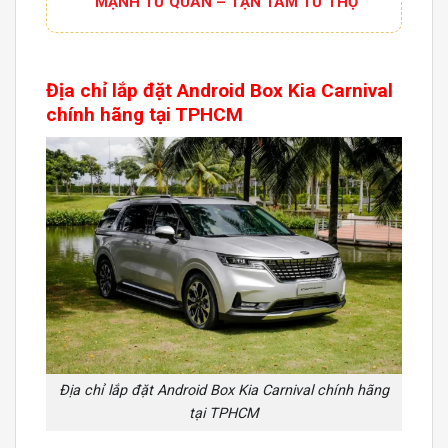
“MẠNH TỪ QUÂN – TẬN TÂM TỪ THỢ”
Địa chỉ lắp đặt
Android Box
Kia Carnival
chính hãng tại TPHCM
Địa chỉ lắp đặt Android Box Kia Carnival chính hãng
tại TPHCM