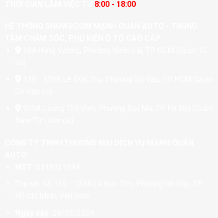
THỜI GIAN LÀM VIỆC TỪ
8:00 - 18:00
HỆ THỐNG SHOWROOM MẠNH QUÂN AUTO - TRUNG
TÂM CHĂM SÓC, PHỤ KIỆN Ô TÔ CAO CẤP
164 Hùng Vương, Phường Vườn Lài, TP. HCM (Quận 10
cũ)
139 - 139A Lê Đức Thọ, Phường Gò Vấp, TP. HCM (Quận
Gò Vấp cũ)
505A Lương Thế Vinh, Phường Đại Mỗ, TP. Hà Nội (Quận
Nam Từ Liêm cũ)
CÔNG TY TNHH THƯƠNG MẠI DỊCH VỤ MẠNH QUÂN
AUTO
MST:
0318321894
Trụ sở:
Số 139 - 139A Lê Đức Thọ, Phường Gò Vấp, TP
Hồ Chí Minh, Việt Nam
Ngày cấp:
29/02/2024