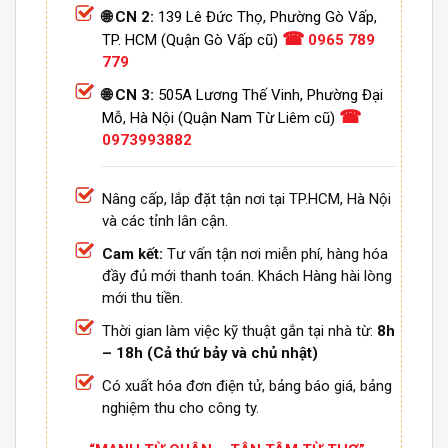
🌐 CN 2:
139 Lê Đức Thọ, Phường Gò Vấp,
☎
TP. HCM (Quận Gò Vấp cũ)
0965 789
779
🌐 CN 3:
505A Lương Thế Vinh, Phường Đại
☎
Mỗ, Hà Nội (Quận Nam Từ Liêm cũ)
0973993882
Nâng cấp, lắp đặt tận nơi tại TP.HCM, Hà Nội
và các tỉnh lân cận.
Cam kết:
Tư vấn tận nơi miễn phí, hàng hóa
đầy đủ mới thanh toán. Khách Hàng hài lòng
mới thu tiền.
Thời gian làm việc kỹ thuật gắn tại nhà từ:
8h
– 18h (Cả thứ bảy và chủ nhật)
Có xuất hóa đơn điện tử, bảng báo giá, bảng
nghiệm thu cho công ty.