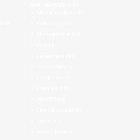
SẢN PHẨM/ DỊCH VỤ
Màn hình android ô tô
52 09
Android box ô tô
Phim cách nhiệt ô tô
Body kit
Camera hành trình
Camera 360 ô tô
Bọc ghế da ô tô
Chăm sóc ô tô
Dán PPF ô tô
Cảm biến áp suất lốp
Cửa hít ô tô
Độ cốp điện ô tô