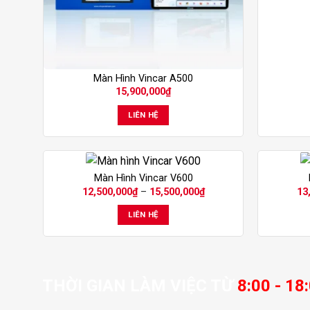
Màn Hình Vincar A500
15,900,000
₫
LIÊN HỆ
Sản
Sản
Màn Hình Vincar V600
Khoảng
12,500,000
₫
–
15,500,000
₫
13
phẩm
phẩm
giá:
này
này
từ
LIÊN HỆ
12,500,000₫
có
có
đến
15,500,000₫
nhiều
nhiều
biến
biến
thể.
thể.
THỜI GIAN LÀM VIỆC TỪ
8:00 - 18
Các
Các
tùy
tùy