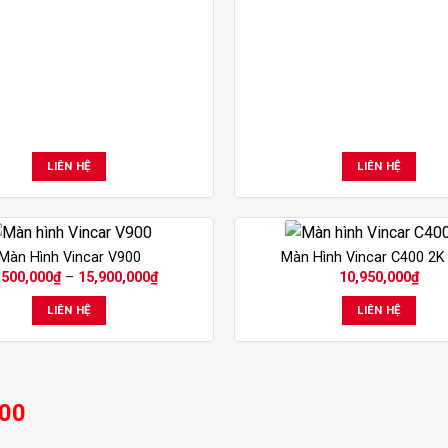
LIÊN HỆ
LIÊN HỆ
Màn Hình Vincar V900
Màn Hình Vincar C400 2
Khoảng
,500,000
₫
–
15,900,000
₫
10,950,000
₫
giá:
từ
LIÊN HỆ
LIÊN HỆ
13,500,000₫
đến
15,900,000₫
:00