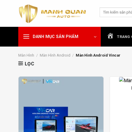
Chuyển
Tìm
đến
kiếm:
nội
dung
DANH MỤC SẢN PHẨM
TRANG 
Màn Hình
/
Màn Hình Android
/
Màn Hình Android Vincar
LỌC