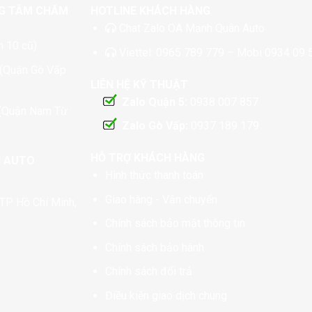
G TÂM CHĂM
HOTLINE KHÁCH HÀNG
Chat
Zalo OA Mạnh Quân Auto
 10 cũ)
Viettel:
0965 789 779
– Mobi
0934 09 
 (Quận Gò Vấp
LIÊN HỆ KỸ THUẬT
Zalo Quận 5:
0938 007 857
 (Quận Nam Từ
Zalo Gò Vấp:
0937 189 179
HỖ TRỢ KHÁCH HÀNG
N AUTO
Hình thức thanh toán
Giao hàng - Vận chuyển
TP Hồ Chí Minh,
Chính sách bảo mật thông tin
Chính sách bảo hành
Chính sách đổi trả
Điều kiện giao dịch chung