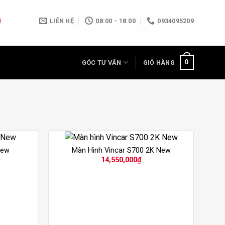
LIÊN HỆ
08:00 - 18:00
0934095209
0
GÓC TƯ VẤN
GIỎ HÀNG
New
Màn Hình Vincar S700 2K New
14,550,000
₫