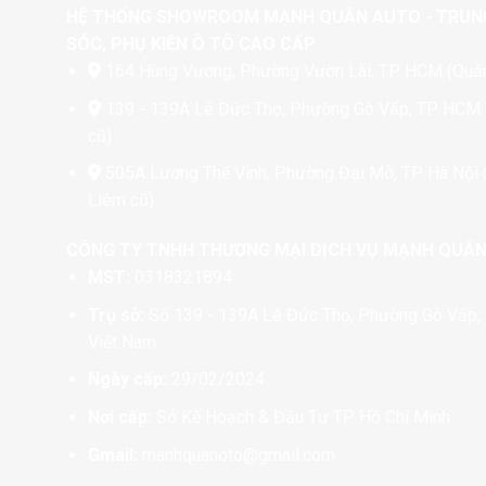
chọn
chọn
HỆ THỐNG SHOWROOM MẠNH QUÂN AUTO - TRUN
có
có
SÓC, PHỤ KIỆN Ô TÔ CAO CẤP
thể
thể
164 Hùng Vương, Phường Vườn Lài, TP. HCM (Quận
được
được
139 - 139A Lê Đức Thọ, Phường Gò Vấp, TP. HCM
chọn
chọn
cũ)
trên
trên
trang
trang
505A Lương Thế Vinh, Phường Đại Mỗ, TP. Hà Nội
sản
sản
Liêm cũ)
phẩm
phẩm
CÔNG TY TNHH THƯƠNG MẠI DỊCH VỤ MẠNH QUÂ
MST:
0318321894
Trụ sở:
Số 139 - 139A Lê Đức Thọ, Phường Gò Vấp, 
Việt Nam
Ngày cấp:
29/02/2024
Nơi cấp:
Sở Kế Hoạch & Đầu Tư TP. Hồ Chí Minh
Gmail:
manhquanoto@gmail.com