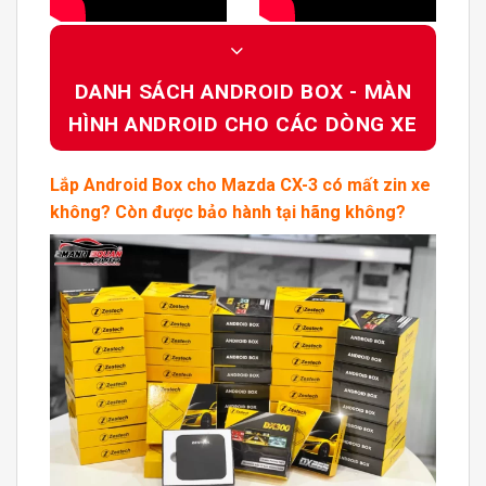
DANH SÁCH ANDROID BOX - MÀN
HÌNH ANDROID CHO CÁC DÒNG XE
Lắp
Android Box
cho
Mazda CX-3
có mất zin xe
không? Còn được bảo hành tại hãng không?