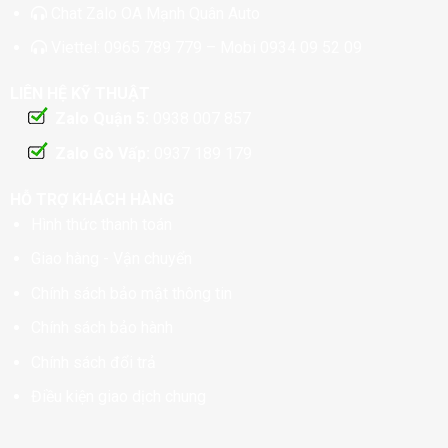
Chat
Zalo OA Mạnh Quân Auto
Viettel:
0965 789 779
– Mobi
0934 09 52 09
LIÊN HỆ KỸ THUẬT
Zalo Quận 5:
0938 007 857
Zalo Gò Vấp:
0937 189 179
HỖ TRỢ KHÁCH HÀNG
Hình thức thanh toán
Giao hàng - Vận chuyển
Chính sách bảo mật thông tin
Chính sách bảo hành
Chính sách đổi trả
Điều kiện giao dịch chung