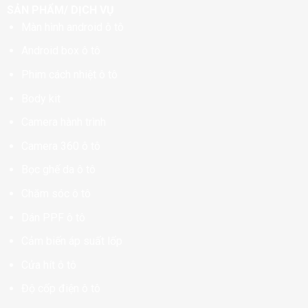
SẢN PHẨM/ DỊCH VỤ
Màn hình android ô tô
Android box ô tô
Phim cách nhiệt ô tô
Body kit
Camera hành trình
Camera 360 ô tô
Bọc ghế da ô tô
Chăm sóc ô tô
Dán PPF ô tô
Cảm biến áp suất lốp
Cửa hít ô tô
Độ cốp điện ô tô