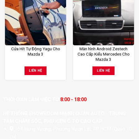
Cửa Hít Tự Động Yagu Cho
Màn hình Android Zestech
Mazda 3
Cao Cấp Kiểu Mercedes Cho
Mazda 3
LIÊN HỆ
LIÊN HỆ
THỜI GIAN LÀM VIỆC TỪ
8:00 - 18:00
HỆ THỐNG SHOWROOM MẠNH QUÂN AUTO - TRUNG
TÂM CHĂM SÓC, PHỤ KIỆN Ô TÔ CAO CẤP
164 Hùng Vương, Phường Vườn Lài, TP. HCM (Quận 10
cũ)