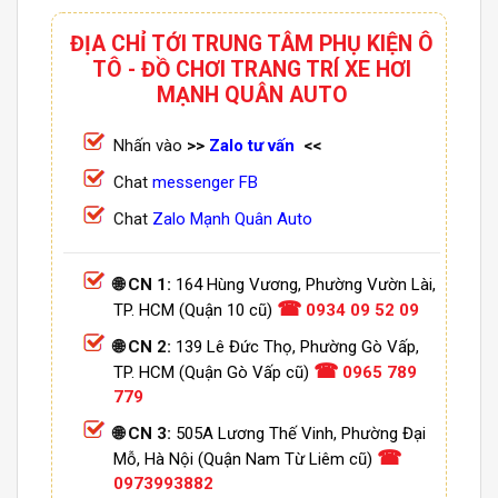
ĐỊA CHỈ TỚI TRUNG TÂM PHỤ KIỆN Ô
TÔ - ĐỒ CHƠI TRANG TRÍ XE HƠI
MẠNH QUÂN AUTO
Nhấn vào
>>
Zalo tư vấn
<<
Chat
messenger FB
Chat
Zalo Mạnh Quân Auto
🌐 CN 1:
164 Hùng Vương, Phường Vườn Lài,
☎
TP. HCM (Quận 10 cũ)
0934 09 52 09
🌐 CN 2:
139 Lê Đức Thọ, Phường Gò Vấp,
☎
TP. HCM (Quận Gò Vấp cũ)
0965 789
779
🌐 CN 3:
505A Lương Thế Vinh, Phường Đại
☎
Mỗ, Hà Nội (Quận Nam Từ Liêm cũ)
0973993882