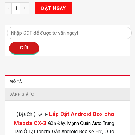
Android Box Cho Mazda CX-3 số lượng
ĐẶT NGAY
MÔ TẢ
ĐÁNH GIÁ (0)
Lắp Đặt Android Box cho
【Địa Chỉ】✔️ ➤
Mazda CX-3
Gần Đây.
Mạnh Quân Auto
Trung
Tâm Ở Tại Tphcm️. Gắn Android Box Xe Hơi, Ô Tô