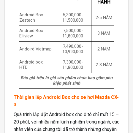
HÀNH
Android Box
5,300,000-
2-5 NĂM
Zestech
11,500,000
Android Box
7,500,000-
3 NĂM
Elliview
11,800,000
7,490,000-
Andoird Vietmap
2 NĂM
10,990,000
Android box
7,300,000-
2-3 NĂM
HTD
11,800,000
Báo giá trên là giá sản phẩm chưa bao gồm phụ
kiện phát sinh
Thời gian lắp Android Box cho xe hơi
Mazda CX-
3
Quá trình lắp đặt Android box cho ô tô chỉ mất 15 –
20 phút, với nhiều năm kinh nghiệm trong ngành, các
nhân viên của chúng tôi đã trở thành những chuyên