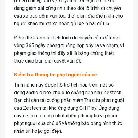
đó là định vị, bảo vệ xế yêu từ xa. Bạn có thể dễ
dàng giám sát cũng như theo dõi lộ trình di chuyển
của xe bao gồm vận tốc, thời gian, địa điểm khi cho
người khác mượn xe hoặc gửi xe ở bãi gửi lạ.
Đồng thời xem lại lịch trình di chuyển của xế trong
vòng 365 ngày phòng trường hợp xảy ra va chạm, vi
phạm giao thông thì đây sẽ là bằng chứng thiết
thực giúp bạn giải quyết vấn đề.
Kiểm tra thông tin phạt nguội của xe
Tính năng này được hỗ trợ tích hợp trên một số
dòng android box cho ô tô chẳng hạn như Zestech.
Bạn chỉ cần tải xuống phần mềm Tra cứu phạt nguội
của Zestech tại kho ứng dụng CH Play. Ứng dụng
này sẽ liên tục cập nhật những thông tin vi phạm
phạt nguội của chủ xế và thông báo bằng hình thức
nhắn tin hoặc gọi điện.