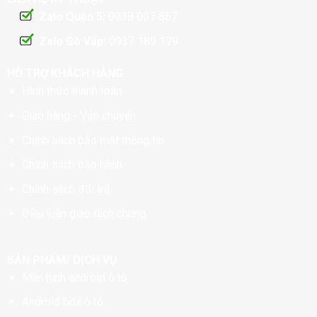
Zalo Quận 5:
0938 007 857
Zalo Gò Vấp:
0937 189 179
HỖ TRỢ KHÁCH HÀNG
Hình thức thanh toán
Giao hàng - Vận chuyển
Chính sách bảo mật thông tin
Chính sách bảo hành
Chính sách đổi trả
Điều kiện giao dịch chung
SẢN PHẨM/ DỊCH VỤ
Màn hình android ô tô
Android box ô tô