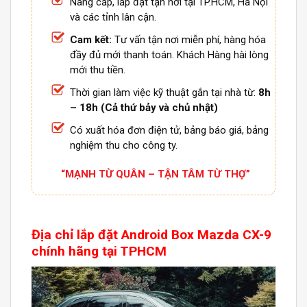
Nâng cấp, lắp đặt tận nơi tại TP.HCM, Hà Nội
và các tỉnh lân cận.
Cam kết:
Tư vấn tận nơi miễn phí, hàng hóa
đầy đủ mới thanh toán. Khách Hàng hài lòng
mới thu tiền.
Thời gian làm việc kỹ thuật gắn tại nhà từ:
8h
– 18h (Cả thứ bảy và chủ nhật)
Có xuất hóa đơn điện tử, bảng báo giá, bảng
nghiệm thu cho công ty.
“MẠNH TỪ QUÂN – TẬN TÂM TỪ THỢ”
Địa chỉ lắp đặt
Android Box
Mazda CX-9
chính hãng tại TPHCM