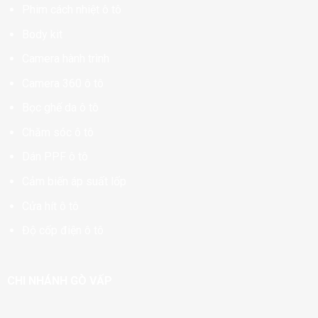
Phim cách nhiệt ô tô
Body kit
Camera hành trình
Camera 360 ô tô
Bọc ghế da ô tô
Chăm sóc ô tô
Dán PPF ô tô
Cảm biến áp suất lốp
Cửa hít ô tô
Độ cốp điện ô tô
CHI NHÁNH GÒ VẤP