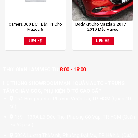
Camera 360 DCT Bản T1 Cho
Body Kit Cho Mazda 3 2017 –
Mazda 6
2019 Mẫu Ativus
LIÊN HỆ
LIÊN HỆ
THỜI GIAN LÀM VIỆC TỪ
8:00 - 18:00
HỆ THỐNG SHOWROOM MẠNH QUÂN AUTO - TRUNG
TÂM CHĂM SÓC, PHỤ KIỆN Ô TÔ CAO CẤP
164 Hùng Vương, Phường Vườn Lài, TP. HCM (Quận 10
cũ)
139 - 139A Lê Đức Thọ, Phường Gò Vấp, TP. HCM (Quận
Gò Vấp cũ)
505A Lương Thế Vinh, Phường Đại Mỗ, TP. Hà Nội (Quận