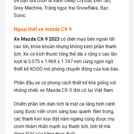
để bạn lựa chọn là Xanh Deep Crystal, Đen Jet,
Grey Machine, Trắng ngọc trai Snowflake, Bạc
Sonic.
Ngoại thất
xe mazda CX-9
Xe Mazda CX-9 2023
có diện mạo bên ngoài rất
cao lớn, khỏe khoắn nhưng không kém phần thanh
lịch. Xe có kích thước tổng thể dài x rộng x cao lần
lượt là 5.075 x 1.969 x 1.747 mm cùng ngôn ngữ
thiết kế KODO mô phỏng chuyển động của loài báo.
Phần đầu xe có phong cách thiết kế khá giống với
những chiếc xe Mazda CX-5 đời cũ tại Việt Nam.
Chiếm phần lớn diện tích là mặt ca-lăng hình cánh
cung được viền crom sáng bao quanh. Bên trong,
các thanh kim loại đặt nằm ngang cũng được mạ
crom nhằm nhấn mạnh sự thanh lịch, tinh tế mà
dòng SUV của hãng theo đuổi.