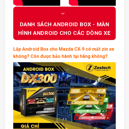
DANH SÁCH ANDROID BOX - MÀN
HÌNH ANDROID CHO CÁC DÒNG XE
Lắp
Android Box
cho
Mazda CX-9
có mất zin xe
không? Còn được bảo hành tại hãng không?