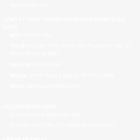
Nam Từ Liêm cũ)
CÔNG TY TNHH THƯƠNG MẠI DỊCH VỤ MẠNH QUÂN
AUTO
MST:
0318321894
Trụ sở:
Số 139 - 139A Lê Đức Thọ, Phường Gò Vấp, TP
Hồ Chí Minh, Việt Nam
Ngày cấp:
29/02/2024
Nơi cấp:
Sở Kế Hoạch & Đầu Tư TP. Hồ Chí Minh
Gmail:
manhquanoto@gmail.com
HOTLINE KHÁCH HÀNG
Chat
Zalo OA Mạnh Quân Auto
Viettel:
0965 789 779
– Mobi
0934 09 52 09
LIÊN HỆ KỸ THUẬT