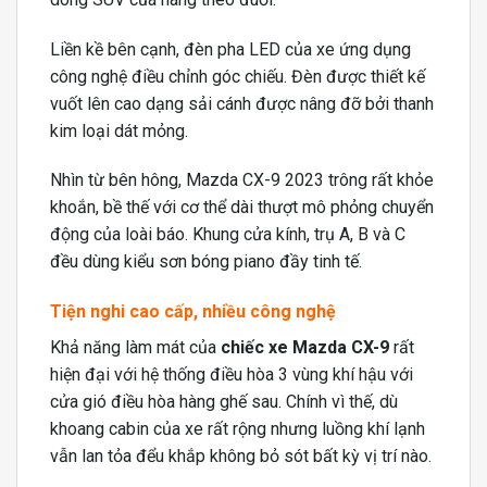
Liền kề bên cạnh, đèn pha LED của xe ứng dụng
công nghệ điều chỉnh góc chiếu. Đèn được thiết kế
vuốt lên cao dạng sải cánh được nâng đỡ bởi thanh
kim loại dát mỏng.
Nhìn từ bên hông, Mazda CX-9 2023 trông rất khỏe
khoắn, bề thế với cơ thể dài thượt mô phỏng chuyển
động của loài báo. Khung cửa kính, trụ A, B và C
đều dùng kiểu sơn bóng piano đầy tinh tế.
Tiện nghi cao cấp, nhiều công nghệ
Khả năng làm mát của
chiếc xe Mazda CX-9
rất
hiện đại với hệ thống điều hòa 3 vùng khí hậu với
cửa gió điều hòa hàng ghế sau. Chính vì thế, dù
khoang cabin của xe rất rộng nhưng luồng khí lạnh
vẫn lan tỏa đểu khắp không bỏ sót bất kỳ vị trí nào.