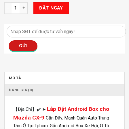
Android Box Cho Mazda CX-9 số lượng
ĐẶT NGAY
MÔ TẢ
ĐÁNH GIÁ (0)
Lắp Đặt Android Box cho
【Địa Chỉ】✔️ ➤
Mazda CX-9
Gần Đây.
Mạnh Quân Auto
Trung
Tâm Ở Tại Tphcm️. Gắn Android Box Xe Hơi, Ô Tô