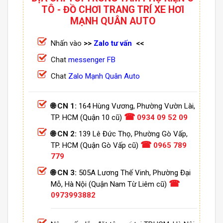
TÔ - ĐỒ CHƠI TRANG TRÍ XE HƠI
MẠNH QUÂN AUTO
Nhấn vào
>>
Zalo tư vấn
<<
Chat
messenger FB
Chat
Zalo Mạnh Quân Auto
🌐 CN 1:
164 Hùng Vương, Phường Vườn Lài,
☎
TP. HCM (Quận 10 cũ)
0934 09 52 09
🌐 CN 2:
139 Lê Đức Thọ, Phường Gò Vấp,
☎
TP. HCM (Quận Gò Vấp cũ)
0965 789
779
🌐 CN 3:
505A Lương Thế Vinh, Phường Đại
☎
Mỗ, Hà Nội (Quận Nam Từ Liêm cũ)
0973993882