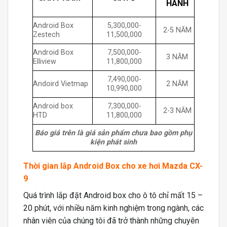
HÀNH
Android Box
5,300,000-
2-5 NĂM
Zestech
11,500,000
Android Box
7,500,000-
3 NĂM
Elliview
11,800,000
7,490,000-
Andoird Vietmap
2 NĂM
10,990,000
Android box
7,300,000-
2-3 NĂM
HTD
11,800,000
Báo giá trên là giá sản phẩm chưa bao gồm phụ
kiện phát sinh
Thời gian lắp Android Box cho xe hơi
Mazda CX-
9
Quá trình lắp đặt Android box cho ô tô chỉ mất 15 –
20 phút, với nhiều năm kinh nghiệm trong ngành, các
nhân viên của chúng tôi đã trở thành những chuyên