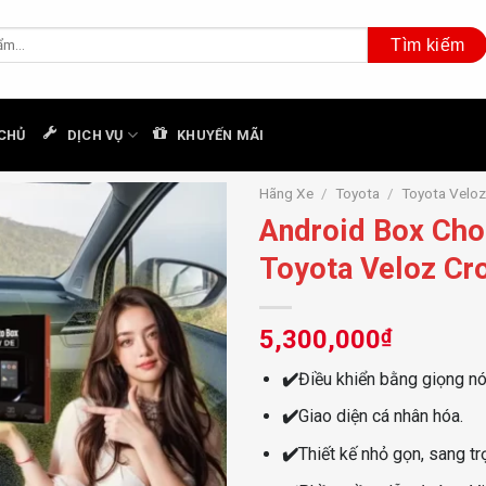
CHỦ
DỊCH VỤ
KHUYẾN MÃI
Hãng Xe
/
Toyota
/
Toyota Velo
Android Box Cho
Toyota Veloz Cr
5,300,000
₫
✔️
Điều khiển bằng giọng nó
✔️
Giao diện cá nhân hóa.
✔️
Thiết kế nhỏ gọn, sang tr