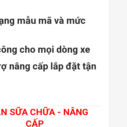
dạng mẫu mã và mức
công cho mọi dòng xe
rợ nâng cấp lắp đặt tận
N SỮA CHỮA - NÂNG
CẤP