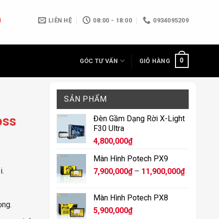
LIÊN HỆ
08:00 - 18:00
0934095209
0
GÓC TƯ VẤN
GIỎ HÀNG
z
SẢN PHẨM
oss
Đèn Gầm Dạng Rời X-Light
F30 Ultra
4,800,000
₫
Màn Hình Potech PX9
i.
Khoảng
7,900,000
₫
–
11,900,000
₫
giá:
từ
Màn Hình Potech PX8
7,900,000
ọng.
5,900,000
₫
đến