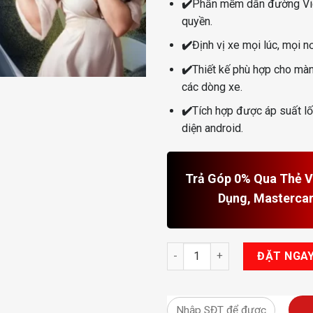
✔️
Phần mềm dẫn đường Vi
quyền.
✔️
Định vị xe mọi lúc, mọi nơ
✔️
Thiết kế phù hợp cho màn
các dòng xe.
✔️
Tích hợp được áp suất lố
diện android.
Trả Góp 0% Qua Thẻ Vi
Dụng, Masterca
Android Box Cho Toyota Veloz
ĐẶT NGA