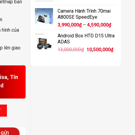
etmap bản
11,900,0
Camera Hành Trình 70mai
A800SE SpeedEye
i.
Khoảng
3,990,000
₫
–
4,590,000
₫
 hình của
giá:
Android Box HTD D15 Ultra
từ
ADAS
3,990,000₫
p lên giao
Giá
Giá
13,000,000
₫
10,500,000
₫
đến
gốc
hiện
4,590,000₫
là:
tại
13,000,000₫.
là:
10,500,00
sa, Tín
rd
 Cross số lượng
Y