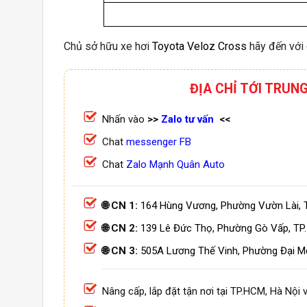
Chủ sở hữu xe hơi
Toyota Veloz Cross
hãy đến với 
ĐỊA CHỈ TỚI TRUN
Nhấn vào
>>
Zalo tư vấn
<<
Chat
messenger FB
Chat
Zalo Mạnh Quân Auto
🌐 CN 1:
164 Hùng Vương, Phường Vườn Lài, 
🌐 CN 2:
139 Lê Đức Thọ, Phường Gò Vấp, TP
🌐 CN 3:
505A Lương Thế Vinh, Phường Đại M
Nâng cấp, lắp đặt tận nơi tại TP.HCM, Hà Nội v