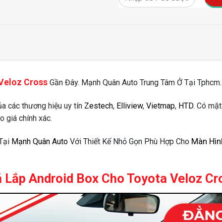
 Veloz Cross
Gần Đây. Mạnh Quân Auto Trung Tâm Ở Tại Tphcm
của các thương hiệu uy tín
Zestech
,
Elliview
,
Vietmap
,
HTD
. Có mặ
 giá chính xác.
Màn Hìn
Tại
Mạnh Quân Auto
Với Thiết Kế Nhỏ Gọn Phù Hợp Cho
á Lắp Android Box Cho Toyota Veloz Cr