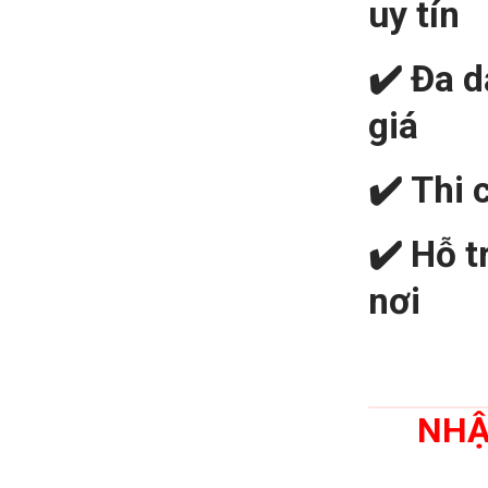
uy tín
✔️
Đa 
giá
✔️
Thi 
✔️
Hỗ t
nơi
NHẬ