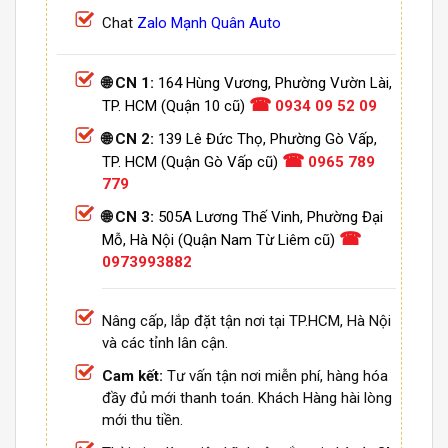
Chat
Zalo Mạnh Quân Auto
🌐 CN 1:
164 Hùng Vương, Phường Vườn Lài,
☎
TP. HCM (Quận 10 cũ)
0934 09 52 09
🌐 CN 2:
139 Lê Đức Thọ, Phường Gò Vấp,
☎
TP. HCM (Quận Gò Vấp cũ)
0965 789
779
🌐 CN 3:
505A Lương Thế Vinh, Phường Đại
☎
Mỗ, Hà Nội (Quận Nam Từ Liêm cũ)
0973993882
Nâng cấp, lắp đặt tận nơi tại TP.HCM, Hà Nội
và các tỉnh lân cận.
Cam kết:
Tư vấn tận nơi miễn phí, hàng hóa
đầy đủ mới thanh toán. Khách Hàng hài lòng
mới thu tiền.