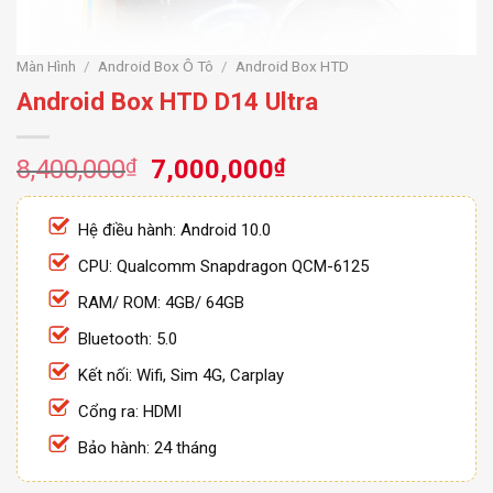
Màn Hình
/
Android Box Ô Tô
/
Android Box HTD
Android Box HTD D14 Ultra
Giá
Giá
8,400,000
₫
7,000,000
₫
gốc
hiện
là:
tại
Hệ điều hành: Android 10.0
8,400,000₫.
là:
CPU: Qualcomm Snapdragon QCM-6125
7,000,000₫.
RAM/ ROM: 4GB/ 64GB
Bluetooth: 5.0
Kết nối: Wifi, Sim 4G, Carplay
Cổng ra: HDMI
Bảo hành: 24 tháng