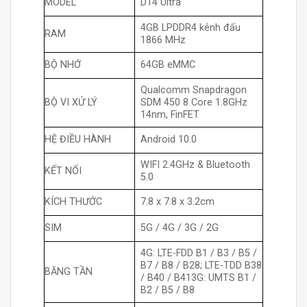
MODEL
D14 Ultra
4GB LPDDR4 kênh đấu
RAM
1866 MHz
BỘ NHỚ
64GB eMMC
Qualcomm Snapdragon
BỘ VI XỬ LÝ
SDM 450 8 Core 1.8GHz
14nm, FinFET
HỆ ĐIỀU HÀNH
Android 10.0
WIFI 2.4GHz & Bluetooth
KẾT NỐI
5.0
KÍCH THƯỚC
7.8 x 7.8 x 3.2cm
SIM
5G / 4G / 3G / 2G
4G: LTE-FDD B1 / B3 / B5 /
B7 / B8 / B28; LTE-TDD B38
BĂNG TẦN
/ B40 / B413G: UMTS B1 /
B2 / B5 / B8