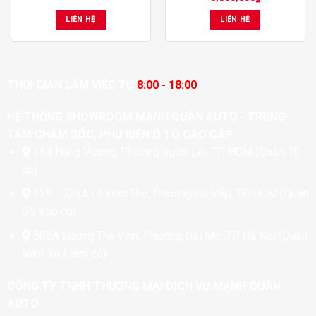
LIÊN HỆ
LIÊN HỆ
THỜI GIAN LÀM VIỆC TỪ
8:00 - 18:00
HỆ THỐNG SHOWROOM MẠNH QUÂN AUTO - TRUNG
TÂM CHĂM SÓC, PHỤ KIỆN Ô TÔ CAO CẤP
164 Hùng Vương, Phường Vườn Lài, TP. HCM (Quận 10
cũ)
139 - 139A Lê Đức Thọ, Phường Gò Vấp, TP. HCM (Quận
Gò Vấp cũ)
505A Lương Thế Vinh, Phường Đại Mỗ, TP. Hà Nội (Quận
Nam Từ Liêm cũ)
CÔNG TY TNHH THƯƠNG MẠI DỊCH VỤ MẠNH QUÂN
AUTO