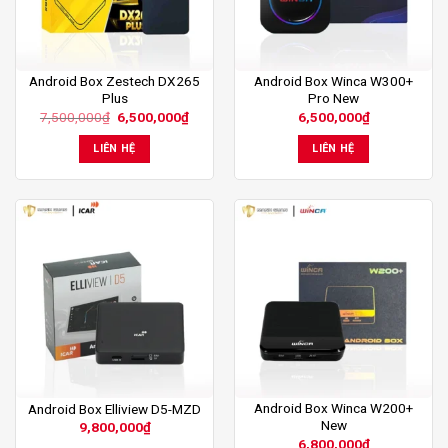
Android Box Zestech DX265
Android Box Winca W300+
Plus
Pro New
Giá
Giá
7,500,000
₫
6,500,000
₫
6,500,000
₫
gốc
hiện
là:
tại
LIÊN HỆ
LIÊN HỆ
7,500,000₫.
là:
6,500,000₫.
Android Box Winca W200+
Android Box Elliview D5-MZD
New
9,800,000
₫
6,800,000
₫