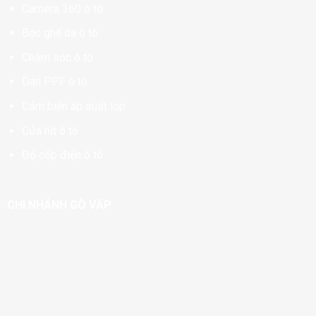
Camera 360 ô tô
Bọc ghế da ô tô
Chăm sóc ô tô
Dán PPF ô tô
Cảm biến áp suất lốp
Cửa hít ô tô
Độ cốp điện ô tô
CHI NHÁNH GÒ VẤP