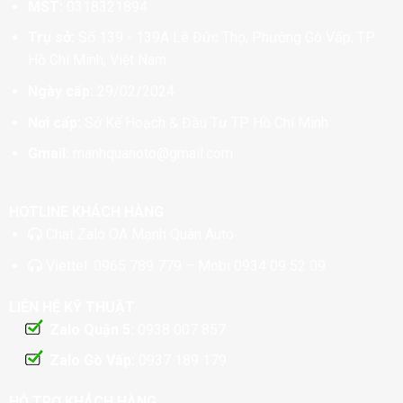
MST:
0318321894
Trụ sở:
Số 139 - 139A Lê Đức Thọ, Phường Gò Vấp, TP
Hồ Chí Minh, Việt Nam
Ngày cấp:
29/02/2024
Nơi cấp:
Sở Kế Hoạch & Đầu Tư TP. Hồ Chí Minh
Gmail:
manhquanoto@gmail.com
HOTLINE KHÁCH HÀNG
Chat
Zalo OA Mạnh Quân Auto
Viettel:
0965 789 779
– Mobi
0934 09 52 09
LIÊN HỆ KỸ THUẬT
Zalo Quận 5:
0938 007 857
Zalo Gò Vấp:
0937 189 179
HỖ TRỢ KHÁCH HÀNG