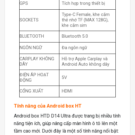
GPS
Tích hợp trong thiết bị
Type-C Female, khe cắm
SOCKETS
thẻ nhớ TF (MAX 128G),
khe cắm sim
BLUETOOTH
Bluetooth 5.0
NGÔN NGỮ
Đa ngôn ngữ
CARPLAY KHÔNG
Hỗ trợ Apple Carplay và
DÂY
Android Auto không dây
ĐIỆN ÁP HOẠT
5V
ĐỘNG
CỔNG XUẤT
HDMI
Tính năng của Android box HT
Android box HTD D14 Ultra được trang bị nhiều tính
năng tiện ích, giúp nâng cấp màn hình ô tô lên một
tầm cao mới. Dưới đây là một số tính năng nổi bật: