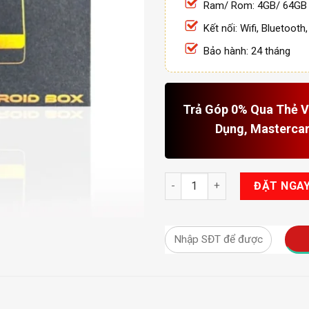
Ram/ Rom: 4GB/ 64GB
Kết nối: Wifi, Bluetooth
Bảo hành: 24 tháng
Trả Góp 0% Qua Thẻ Vi
Dụng, Masterca
Android Box Winca W200+ New
ĐẶT NGA