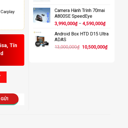
11,900,0
Camera Hành Trình 70mai
, Carplay
A800SE SpeedEye
Khoảng
3,990,000
₫
–
4,590,000
₫
giá:
Android Box HTD D15 Ultra
từ
ADAS
3,990,000₫
sa, Tín
Giá
Giá
13,000,000
₫
10,500,000
₫
đến
gốc
hiện
rd
4,590,000₫
là:
tại
13,000,000₫.
là:
10,500,00
 số lượng
Y