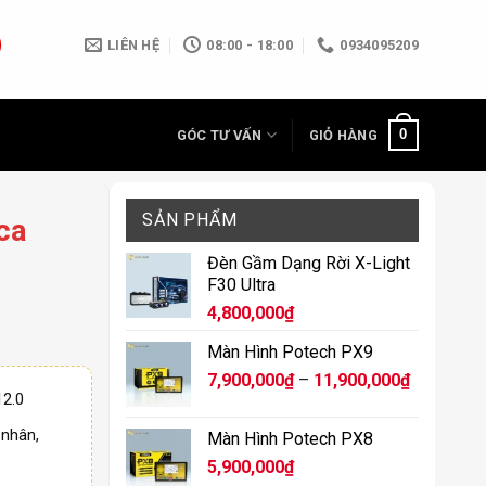
LIÊN HỆ
08:00 - 18:00
0934095209
0
GÓC TƯ VẤN
GIỎ HÀNG
SẢN PHẨM
ca
Đèn Gầm Dạng Rời X-Light
F30 Ultra
4,800,000
₫
Màn Hình Potech PX9
Khoảng
7,900,000
₫
–
11,900,000
₫
12.0
giá:
từ
nhân,
Màn Hình Potech PX8
7,900,000
5,900,000
₫
đến