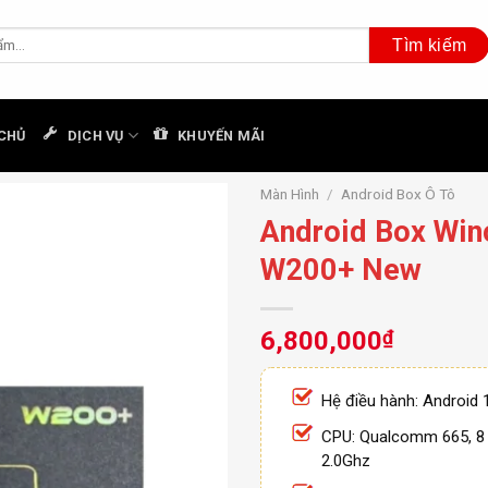
CHỦ
DỊCH VỤ
KHUYẾN MÃI
Màn Hình
/
Android Box Ô Tô
Android Box Win
W200+ New
6,800,000
₫
Hệ điều hành: Android 
CPU: Qualcomm 665, 8 
2.0Ghz