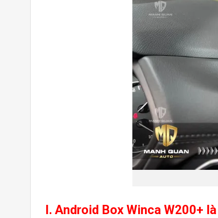
I. Android Box Winca W200+ là