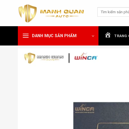
Chuyển
Tìm
đến
kiếm:
nội
dung
DANH MỤC SẢN PHẨM
TRANG 