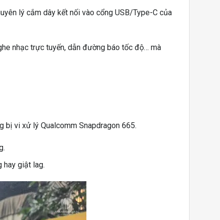
nguyên lý cắm dây kết nối vào cổng USB/Type-C của
nghe nhạc trực tuyến, dẫn đường báo tốc độ… mà
g bị vi xử lý Qualcomm Snapdragon 665.
g.
 hay giật lag.