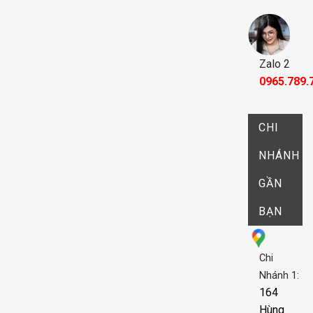
Zalo 2
0965.789.
CHI
NHÁNH
GẦN
BẠN
Chi
Nhánh 1:
164
Hùng