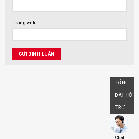
Trang web
TỔNG
ĐÀI HỖ
TRỢ
Chát