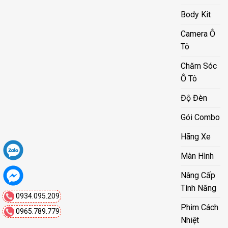
Body Kit
Camera Ô
Tô
Chăm Sóc
Ô Tô
Độ Đèn
Gói Combo
Hãng Xe
Màn Hình
Nâng Cấp
Tính Năng
0934.095.209
Phim Cách
0965.789.779
Nhiệt