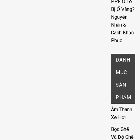
PPF Ô Tô
Bị Ố Vàng?
Nguyên
Nhân &
Cách Khắc
Phục
DANH
MỤC
SẢN
PHẨM
Âm Thanh
Xe Hơi
Bọc Ghế
Và Độ Ghế