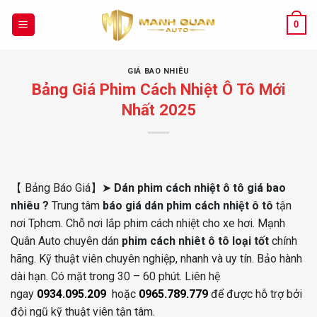
Chuyển
đến
0
nội
dung
GIÁ BAO NHIÊU
Bảng Giá Phim Cách Nhiệt Ô Tô Mới
Nhất 2025
【 Bảng Báo Giá】➤
Dán phim cách nhiệt ô tô giá bao
nhiêu ?
Trung tâm
báo giá
dán phim cách nhiệt ô tô
tận
nơi Tphcm. Chỗ nơi lắp phim cách nhiệt cho xe hơi. Mạnh
Quân Auto chuyên dán
phim cách nhiêt ô tô loại tốt
chính
hãng. Kỹ thuật viên chuyên nghiệp, nhanh và uy tín. Bảo hành
dài hạn. Có mặt trong 30 – 60 phút. Liên hệ
ngay
0934.095.209
hoặc
0965.789.779
để được hỗ trợ bởi
đội ngũ kỹ thuật viên tận tâm.