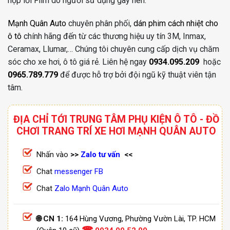
hợp lỗi Film do người sử dụng gây nên.
Mạnh Quân Auto
chuyên phân phối,
dán phim cách nhiệt cho
ô tô
chính hãng đến từ các thương hiệu uy tín 3M, Inmax,
Ceramax, Llumar,… Chúng tôi chuyên cung cấp dịch vụ chăm
sóc cho xe hơi, ô tô giá rẻ.
Liên hệ ngay
0934.095.209
hoặc
0965.789.779
để được hỗ trợ bởi đội ngũ kỹ thuật viên tận
tâm.
ĐỊA CHỈ TỚI TRUNG TÂM PHỤ KIỆN Ô TÔ - ĐỒ
CHƠI TRANG TRÍ XE HƠI MẠNH QUÂN AUTO
Nhấn vào
>>
Zalo tư vấn
<<
Chat
messenger FB
Chat
Zalo Mạnh Quân Auto
🌐 CN 1:
164 Hùng Vương, Phường Vườn Lài, TP. HCM
☎