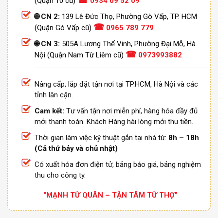
(Quận 10 cũ)
0934 09 52 09
🌐 CN 2:
139 Lê Đức Thọ, Phường Gò Vấp, TP. HCM
☎
(Quận Gò Vấp cũ)
0965 789 779
🌐 CN 3:
505A Lương Thế Vinh, Phường Đại Mỗ, Hà
☎
Nội (Quận Nam Từ Liêm cũ)
0973993882
Nâng cấp, lắp đặt tận nơi tại TP.HCM, Hà Nội và các
tỉnh lân cận.
Cam kết:
Tư vấn tận nơi miễn phí, hàng hóa đầy đủ
mới thanh toán. Khách Hàng hài lòng mới thu tiền.
Thời gian làm việc kỹ thuật gắn tại nhà từ:
8h – 18h
(Cả thứ bảy và chủ nhật)
Có xuất hóa đơn điện tử, bảng báo giá, bảng nghiệm
thu cho công ty.
“MẠNH TỪ QUÂN – TẬN TÂM TỪ THỢ”