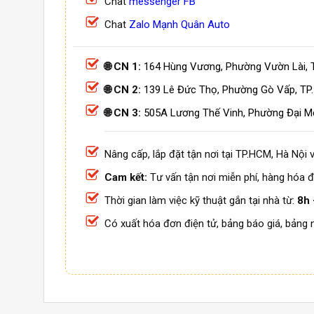
Chat
messenger FB
Chat
Zalo Mạnh Quân Auto
🌐 CN 1:
164 Hùng Vương, Phường Vườn Lài, 
🌐 CN 2:
139 Lê Đức Thọ, Phường Gò Vấp, TP
🌐 CN 3:
505A Lương Thế Vinh, Phường Đại M
Nâng cấp, lắp đặt tận nơi tại TP.HCM, Hà Nội v
Cam kết:
Tư vấn tận nơi miễn phí, hàng hóa đ
Thời gian làm việc kỹ thuật gắn tại nhà từ:
8h 
Có xuất hóa đơn điện tử, bảng báo giá, bảng 