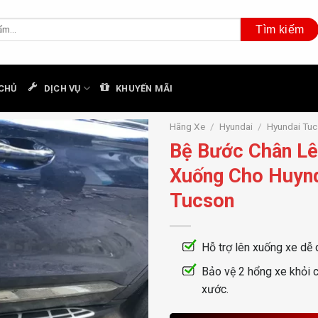
CHỦ
DỊCH VỤ
KHUYẾN MÃI
Hãng Xe
/
Hyundai
/
Hyundai Tu
Bệ Bước Chân L
Xuống Cho Huyn
Tucson
Hỗ trợ lên xuống xe dễ 
Bảo vệ 2 hổng xe khỏi c
xước.