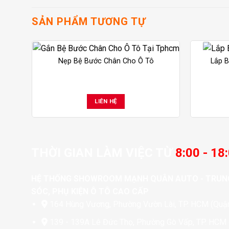
SẢN PHẨM TƯƠNG TỰ
Nẹp Bệ Bước Chân Cho Ô Tô
Lắp 
LIÊN HỆ
THỜI GIAN LÀM VIỆC TỪ
8:00 - 18
HỆ THỐNG SHOWROOM MẠNH QUÂN AUTO - TRUN
SÓC, PHỤ KIỆN Ô TÔ CAO CẤP
164 Hùng Vương, Phường Vườn Lài, TP. HCM (Quận
139 - 139A Lê Đức Thọ, Phường Gò Vấp, TP. HCM