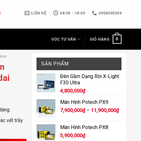
LIÊN HỆ
08:00 - 18:00
0934095209
0
GÓC TƯ VẤN
GIỎ HÀNG
cson
SẢN PHẨM
ên
dai
Đèn Gầm Dạng Rời X-Light
F30 Ultra
4,800,000
₫
Màn Hình Potech PX9
dàng.
Khoảng
7,900,000
₫
–
11,900,000
₫
giá:
ác vết trầy
từ
Màn Hình Potech PX8
7,900,000
5,900,000
₫
đến