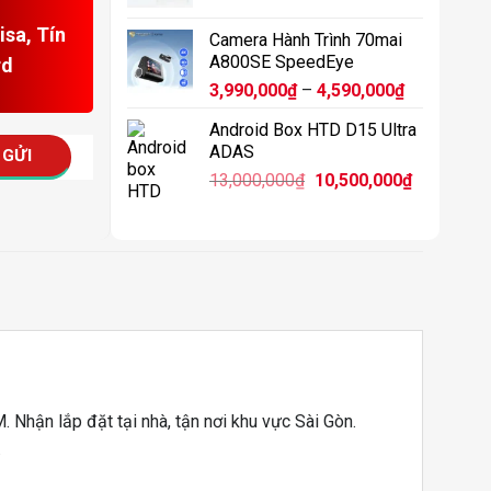
11,900,0
sa, Tín
Camera Hành Trình 70mai
A800SE SpeedEye
rd
Khoảng
3,990,000
₫
–
4,590,000
₫
giá:
Android Box HTD D15 Ultra
từ
ADAS
3,990,000₫
Giá
Giá
13,000,000
₫
10,500,000
₫
đến
gốc
hiện
4,590,000₫
là:
tại
13,000,000₫.
là:
10,500,00
 Nhận lắp đặt tại nhà, tận nơi khu vực Sài Gòn.
.