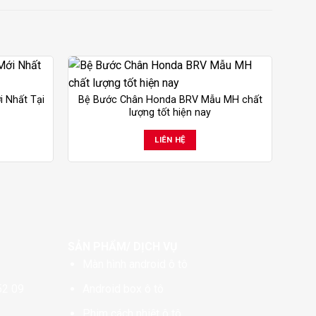
 Nhất Tại
Bệ Bước Chân Honda BRV Mẫu MH chất
lượng tốt hiện nay
LIÊN HỆ
SẢN PHẨM/ DỊCH VỤ
Màn hình android ô tô
52 09
Android box ô tô
Phim cách nhiệt ô tô