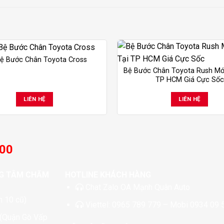
Bệ Bước Chân Toyota Cross
Bệ Bước Chân Toyota Rush Mới
TP HCM Giá Cực Sốc
LIÊN HỆ
LIÊN HỆ
:00
G TÂM CHĂM
HOTLINE KHÁCH HÀNG
Chat
Zalo OA Mạnh Quân Auto
 10 cũ)
Viettel:
0965 789 779
– Mobi
0934 09 
 (Quận Gò Vấp