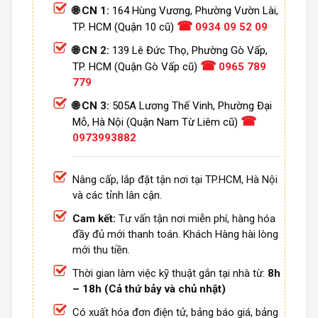
🌐 CN 1:
164 Hùng Vương, Phường Vườn Lài,
☎
TP. HCM (Quận 10 cũ)
0934 09 52 09
🌐 CN 2:
139 Lê Đức Thọ, Phường Gò Vấp,
☎
TP. HCM (Quận Gò Vấp cũ)
0965 789
779
🌐 CN 3:
505A Lương Thế Vinh, Phường Đại
☎
Mỗ, Hà Nội (Quận Nam Từ Liêm cũ)
0973993882
Nâng cấp, lắp đặt tận nơi tại TP.HCM, Hà Nội
và các tỉnh lân cận.
Cam kết:
Tư vấn tận nơi miễn phí, hàng hóa
đầy đủ mới thanh toán. Khách Hàng hài lòng
mới thu tiền.
Thời gian làm việc kỹ thuật gắn tại nhà từ:
8h
– 18h (Cả thứ bảy và chủ nhật)
Có xuất hóa đơn điện tử, bảng báo giá, bảng