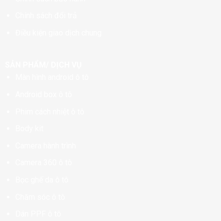
Chính sách đổi trả
Điều kiện giao dịch chung
SẢN PHẨM/ DỊCH VỤ
Màn hình android ô tô
Android box ô tô
Phim cách nhiệt ô tô
Body kit
Camera hành trình
Camera 360 ô tô
Bọc ghế da ô tô
Chăm sóc ô tô
Dán PPF ô tô