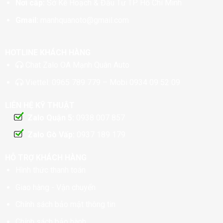
Nơi cấp:
Sở Kế Hoạch & Đầu Tư TP. Hồ Chí Minh
Gmail:
manhquanoto@gmail.com
HOTLINE KHÁCH HÀNG
Chat
Zalo OA Mạnh Quân Auto
Viettel:
0965 789 779
– Mobi
0934 09 52 09
LIÊN HỆ KỸ THUẬT
Zalo Quận 5:
0938 007 857
Zalo Gò Vấp:
0937 189 179
HỖ TRỢ KHÁCH HÀNG
Hình thức thanh toán
Giao hàng - Vận chuyển
Chính sách bảo mật thông tin
Chính sách bảo hành