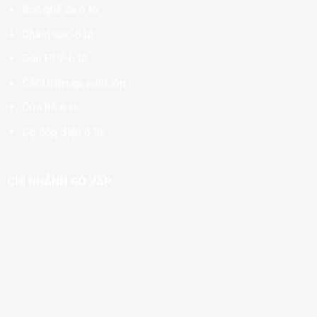
Bọc ghế da ô tô
Chăm sóc ô tô
Dán PPF ô tô
Cảm biến áp suất lốp
Cửa hít ô tô
Độ cốp điện ô tô
CHI NHÁNH GÒ VẤP