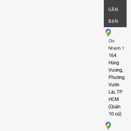
GẦN
BẠN
Chi
Nhánh 1:
164
Hùng
Vương,
Phường
Vườn
Lài, TP.
HCM
(Quận
10 cũ)