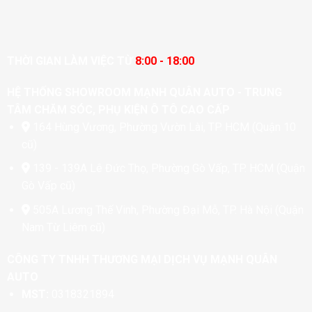
THỜI GIAN LÀM VIỆC TỪ
8:00 - 18:00
HỆ THỐNG SHOWROOM MẠNH QUÂN AUTO - TRUNG
TÂM CHĂM SÓC, PHỤ KIỆN Ô TÔ CAO CẤP
164 Hùng Vương, Phường Vườn Lài, TP. HCM (Quận 10
cũ)
139 - 139A Lê Đức Thọ, Phường Gò Vấp, TP. HCM (Quận
Gò Vấp cũ)
505A Lương Thế Vinh, Phường Đại Mỗ, TP. Hà Nội (Quận
Nam Từ Liêm cũ)
CÔNG TY TNHH THƯƠNG MẠI DỊCH VỤ MẠNH QUÂN
AUTO
MST:
0318321894