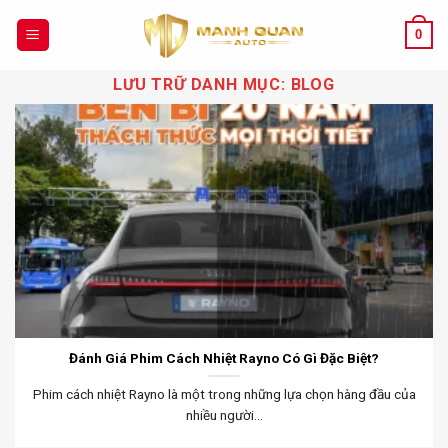
Chuyển
đến
0
nội
LƯU TRỮ DANH MỤC:
BLOG
dung
Đánh Giá Phim Cách Nhiệt Rayno Có Gì Đặc Biệt?
Phim cách nhiệt Rayno là một trong những lựa chọn hàng đầu của
nhiều người...