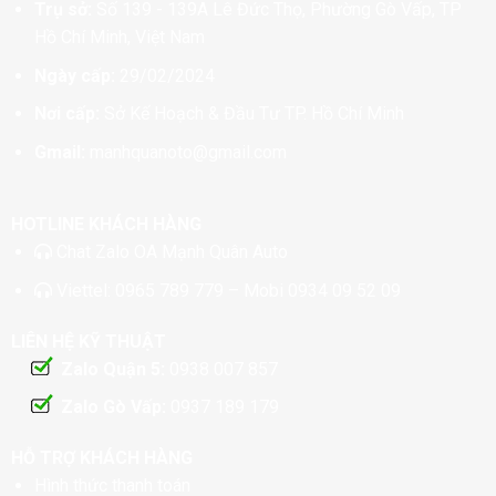
Trụ sở:
Số 139 - 139A Lê Đức Thọ, Phường Gò Vấp, TP
Hồ Chí Minh, Việt Nam
Ngày cấp:
29/02/2024
Nơi cấp:
Sở Kế Hoạch & Đầu Tư TP. Hồ Chí Minh
Gmail:
manhquanoto@gmail.com
HOTLINE KHÁCH HÀNG
Chat
Zalo OA Mạnh Quân Auto
Viettel:
0965 789 779
– Mobi
0934 09 52 09
LIÊN HỆ KỸ THUẬT
Zalo Quận 5:
0938 007 857
Zalo Gò Vấp:
0937 189 179
HỖ TRỢ KHÁCH HÀNG
Hình thức thanh toán