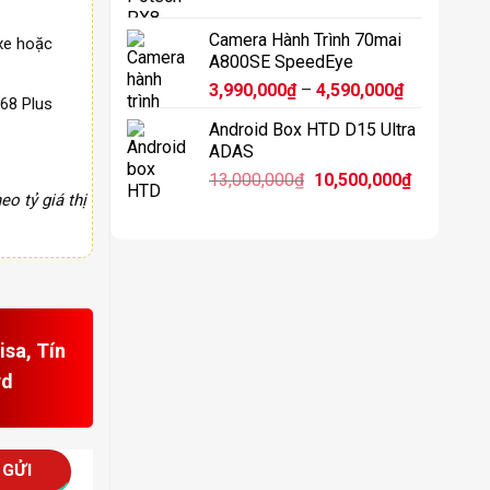
11,900,0
Camera Hành Trình 70mai
xe hoặc
A800SE SpeedEye
Khoảng
3,990,000
₫
–
4,590,000
₫
68 Plus
giá:
Android Box HTD D15 Ultra
từ
ADAS
3,990,000₫
Giá
Giá
13,000,000
₫
10,500,000
₫
đến
eo tỷ giá thị
gốc
hiện
4,590,000₫
là:
tại
13,000,000₫.
là:
10,500,00
sa, Tín
rd