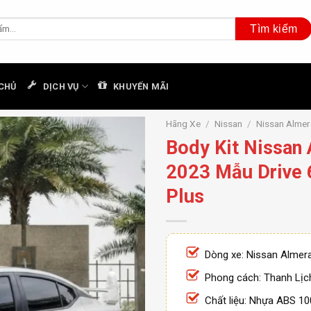
CHỦ
DỊCH VỤ
KHUYẾN MÃI
Hãng Xe
/
Nissan
/
Nissan Almer
Body Kit Nissan
2023 Mẫu Drive 
Plus
Dòng xe: Nissan Almer
Phong cách: Thanh Lịc
Chất liệu: Nhựa ABS 1