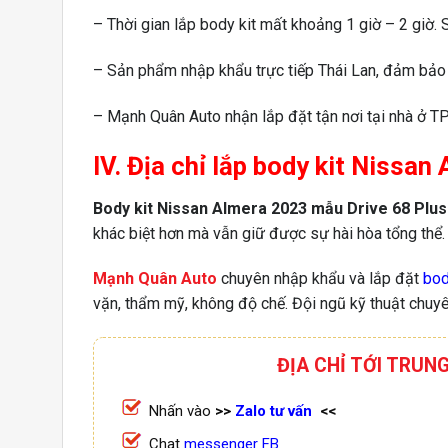
– Thời gian lắp body kit mất khoảng 1 giờ – 2 giờ.
– Sản phẩm nhập khẩu trực tiếp Thái Lan, đảm bảo 
– Mạnh Quân Auto nhận lắp đặt tận nơi tại nhà ở TP
IV. Địa chỉ lắp body kit Niss
Body kit Nissan Almera 2023 mẫu Drive 68 Plu
khác biệt hơn mà vẫn giữ được sự hài hòa tổng thể. 
Mạnh Quân Auto
chuyên nhập khẩu và lắp đặt
bod
vặn, thẩm mỹ, không độ chế. Đội ngũ kỹ thuật chuyê
ĐỊA CHỈ TỚI TRUN
Nhấn vào
>>
Zalo tư vấn
<<
Chat
messenger FB