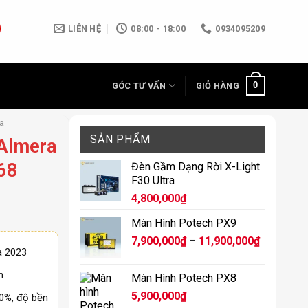
LIÊN HỆ
08:00 - 18:00
0934095209
0
GÓC TƯ VẤN
GIỎ HÀNG
a
SẢN PHẨM
 Almera
68
Đèn Gầm Dạng Rời X-Light
F30 Ultra
4,800,000
₫
Màn Hình Potech PX9
Khoảng
7,900,000
₫
–
11,900,000
₫
a 2023
giá:
từ
h
Màn Hình Potech PX8
7,900,000
5,900,000
₫
00%, độ bền
đến