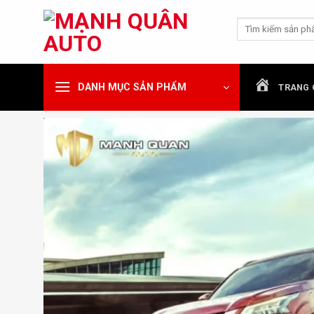
Chuyển
Tìm
đến
kiếm:
nội
dung
DANH MỤC SẢN PHẨM
TRANG 