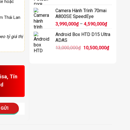
xe hoặc
11,900,0
Camera Hành Trình 70mai
A800SE SpeedEye
m Thái Lan
Khoảng
3,990,000
₫
–
4,590,000
₫
giá:
Android Box HTD D15 Ultra
từ
eo tỷ giá thị
ADAS
3,990,000₫
Giá
Giá
13,000,000
₫
10,500,000
₫
đến
gốc
hiện
4,590,000₫
là:
tại
13,000,000₫.
là:
10,500,00
sa, Tín
rd