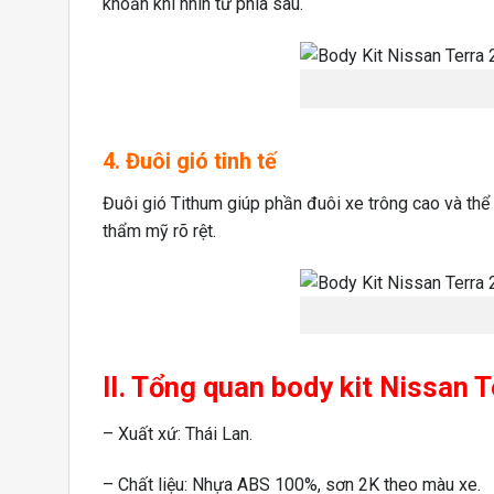
khoắn khi nhìn từ phía sau.
4. Đuôi gió tinh tế
Đuôi gió Tithum giúp phần đuôi xe trông cao và thể 
thẩm mỹ rõ rệt.
II. Tổng quan body kit Nissan
– Xuất xứ: Thái Lan.
– Chất liệu: Nhựa ABS 100%, sơn 2K theo màu xe.