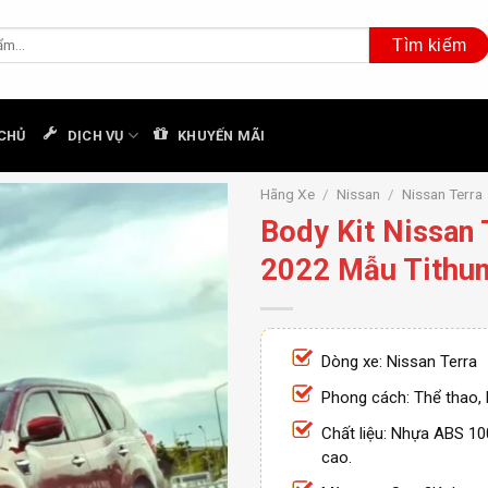
CHỦ
DỊCH VỤ
KHUYẾN MÃI
Hãng Xe
/
Nissan
/
Nissan Terra
Body Kit Nissan 
2022 Mẫu Tithu
Dòng xe: Nissan Terra
Phong cách: Thể thao
Chất liệu: Nhựa ABS 1
cao.