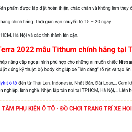
 Sản phẩm được lắp đặt hoàn thiện, chắc chắn và không làm thay đ
hàng chính hãng. Thời gian vận chuyển từ 15 – 20 ngày.
HCM, Hà Nội và các tỉnh thành lân cận.
an Terra 2022 mẫu Tithum chính hãng tạ
 pháp nâng cấp ngoại hình phù hợp cho những ai muốn chiếc
Nissa
ặt đúng kỹ thuật, bộ body kit giúp xe “lên dáng” rõ rệt và tạo ấn 
ykit ô tô
đến từ Thái Lan, Indonesia, Nhật Bản, Đài Loan,… Cam kết
n nghiệp, lành nghề. Nhận lắp tận nơi tại TPHCM, Hà Nội,… Liên h
G TÂM PHỤ KIỆN Ô TÔ - ĐỒ CHƠI TRANG TRÍ XE 