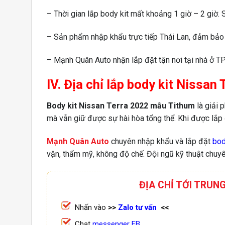
– Thời gian lắp body kit mất khoảng 1 giờ – 2 giờ.
– Sản phẩm nhập khẩu trực tiếp Thái Lan, đảm bảo 
– Mạnh Quân Auto nhận lắp đặt tận nơi tại nhà ở TP
IV. Địa chỉ lắp body kit Niss
Body kit Nissan Terra 2022 mẫu Tithum
là giải
mà vẫn giữ được sự hài hòa tổng thể. Khi được lắp đ
Mạnh Quân Auto
chuyên nhập khẩu và lắp đặt
bod
vặn, thẩm mỹ, không độ chế. Đội ngũ kỹ thuật chuyê
ĐỊA CHỈ TỚI TRUN
Nhấn vào
>>
Zalo tư vấn
<<
Chat
messenger FB