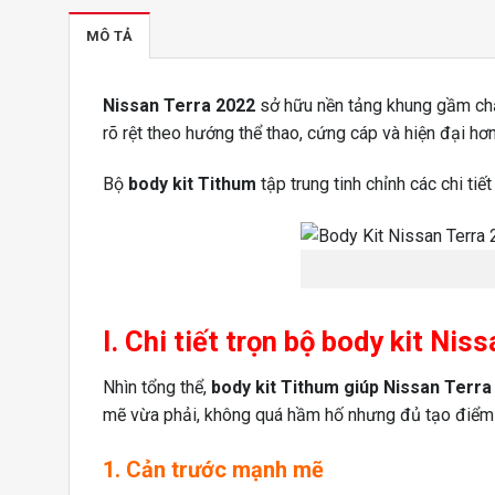
MÔ TẢ
Nissan Terra 2022
sở hữu nền tảng khung gầm ch
rõ rệt theo hướng thể thao, cứng cáp và hiện đại hơ
Bộ
body kit Tithum
tập trung tinh chỉnh các chi ti
I. Chi tiết trọn bộ body kit N
Nhìn tổng thể,
body kit Tithum giúp Nissan Terra
mẽ vừa phải, không quá hầm hố nhưng đủ tạo điểm n
1. Cản trước mạnh mẽ