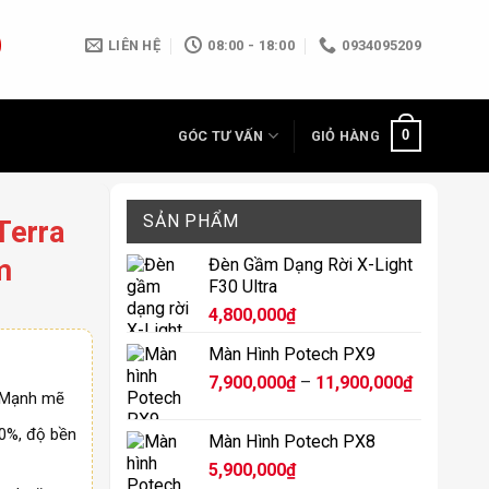
LIÊN HỆ
08:00 - 18:00
0934095209
0
GÓC TƯ VẤN
GIỎ HÀNG
SẢN PHẨM
Terra
m
Đèn Gầm Dạng Rời X-Light
F30 Ultra
4,800,000
₫
Màn Hình Potech PX9
Khoảng
7,900,000
₫
–
11,900,000
₫
, Mạnh mẽ
giá:
từ
00%, độ bền
Màn Hình Potech PX8
7,900,000
5,900,000
₫
đến