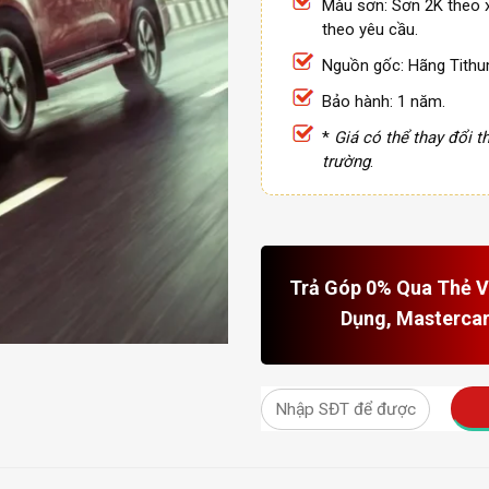
Màu sơn: Sơn 2K theo 
theo yêu cầu.
Nguồn gốc: Hãng Tithu
Bảo hành: 1 năm.
*
Giá có thể thay đổi th
trường
.
Trả Góp 0% Qua Thẻ Vi
Dụng, Masterca