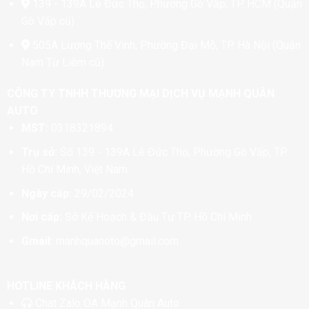
139 - 139A Lê Đức Thọ, Phường Gò Vấp, TP. HCM (Quận
Gò Vấp cũ)
505A Lương Thế Vinh, Phường Đại Mỗ, TP. Hà Nội (Quận
Nam Từ Liêm cũ)
CÔNG TY TNHH THƯƠNG MẠI DỊCH VỤ MẠNH QUÂN
AUTO
MST:
0318321894
Trụ sở:
Số 139 - 139A Lê Đức Thọ, Phường Gò Vấp, TP
Hồ Chí Minh, Việt Nam
Ngày cấp:
29/02/2024
Nơi cấp:
Sở Kế Hoạch & Đầu Tư TP. Hồ Chí Minh
Gmail:
manhquanoto@gmail.com
HOTLINE KHÁCH HÀNG
Chat
Zalo OA Mạnh Quân Auto