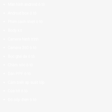
Màn hình android ô tô
Android box ô tô
Phim cách nhiệt ô tô
Body kit
Camera hành trình
Camera 360 ô tô
Bọc ghế da ô tô
Chăm sóc ô tô
Dán PPF ô tô
Cảm biến áp suất lốp
Cửa hít ô tô
Độ cốp điện ô tô