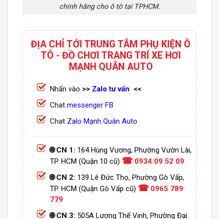
chính hãng cho ô tô tại TPHCM.
ĐỊA CHỈ TỚI TRUNG TÂM PHỤ KIỆN Ô
TÔ - ĐỒ CHƠI TRANG TRÍ XE HƠI
MẠNH QUÂN AUTO
Nhấn vào
>>
Zalo tư vấn
<<
Chat
messenger FB
Chat
Zalo Mạnh Quân Auto
🌐 CN 1:
164 Hùng Vương, Phường Vườn Lài,
☎
TP. HCM (Quận 10 cũ)
0934 09 52 09
🌐 CN 2:
139 Lê Đức Thọ, Phường Gò Vấp,
☎
TP. HCM (Quận Gò Vấp cũ)
0965 789
779
🌐 CN 3:
505A Lương Thế Vinh, Phường Đại