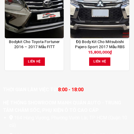
Bodykit Cho Toyota Fortuner
Độ Body Kit Cho Mitsubishi
2016 – 2017 Mẫu FITT
Pajero Sport 2017 Mẫu RBS
15,800,000
₫
LIÊN HỆ
LIÊN HỆ
THỜI GIAN LÀM VIỆC TỪ
8:00 - 18:00
HỆ THỐNG SHOWROOM MẠNH QUÂN AUTO - TRUNG
TÂM CHĂM SÓC, PHỤ KIỆN Ô TÔ CAO CẤP
164 Hùng Vương, Phường Vườn Lài, TP. HCM (Quận 10
cũ)