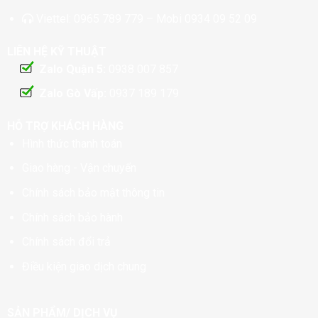
Viettel:
0965 789 779
– Mobi
0934 09 52 09
LIÊN HỆ KỸ THUẬT
Zalo Quận 5:
0938 007 857
Zalo Gò Vấp:
0937 189 179
HỖ TRỢ KHÁCH HÀNG
Hình thức thanh toán
Giao hàng - Vận chuyển
Chính sách bảo mật thông tin
Chính sách bảo hành
Chính sách đổi trả
Điều kiện giao dịch chung
SẢN PHẨM/ DỊCH VỤ