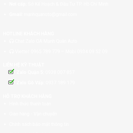
Nơi cấp:
Sở Kế Hoạch & Đầu Tư TP. Hồ Chí Minh
Gmail:
manhquanoto@gmail.com
HOTLINE KHÁCH HÀNG
Chat
Zalo OA Mạnh Quân Auto
Viettel:
0965 789 779
– Mobi
0934 09 52 09
LIÊN HỆ KỸ THUẬT
Zalo Quận 5:
0938 007 857
Zalo Gò Vấp:
0937 189 179
HỖ TRỢ KHÁCH HÀNG
Hình thức thanh toán
Giao hàng - Vận chuyển
Chính sách bảo mật thông tin