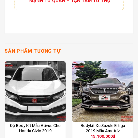
“MẠNH TỪ QUÂN – TẬN TÂM TỪ THỢ”
SẢN PHẨM TƯƠNG TỰ
Độ Body Kit Mẫu Ativus Cho
Bodykit Xe Suzuki Ertiga
Honda Civic 2019
2019 Mẫu Amotriz
15,100,000
₫