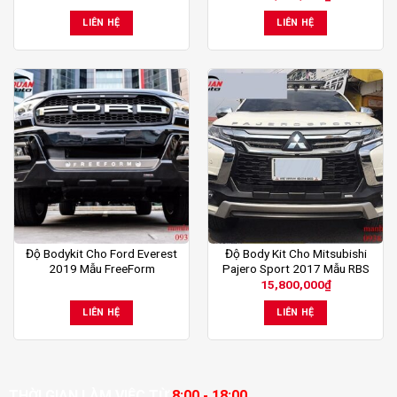
LIÊN HỆ
LIÊN HỆ
Độ Bodykit Cho Ford Everest
Độ Body Kit Cho Mitsubishi
2019 Mẫu FreeForm
Pajero Sport 2017 Mẫu RBS
15,800,000
₫
LIÊN HỆ
LIÊN HỆ
THỜI GIAN LÀM VIỆC TỪ
8:00 - 18:00