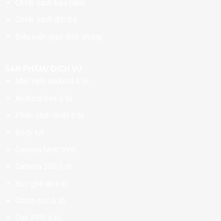
Chính sách bảo hành
Chính sách đổi trả
Điều kiện giao dịch chung
SẢN PHẨM/ DỊCH VỤ
Màn hình android ô tô
Android box ô tô
Phim cách nhiệt ô tô
Body kit
Camera hành trình
Camera 360 ô tô
Bọc ghế da ô tô
Chăm sóc ô tô
Dán PPF ô tô