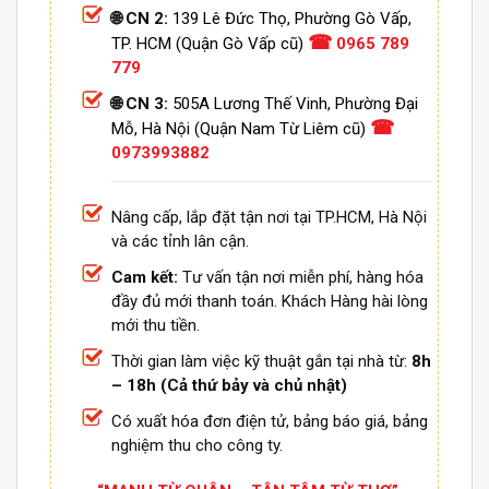
🌐 CN 2:
139 Lê Đức Thọ, Phường Gò Vấp,
☎
TP. HCM (Quận Gò Vấp cũ)
0965 789
779
🌐 CN 3:
505A Lương Thế Vinh, Phường Đại
☎
Mỗ, Hà Nội (Quận Nam Từ Liêm cũ)
0973993882
Nâng cấp, lắp đặt tận nơi tại TP.HCM, Hà Nội
và các tỉnh lân cận.
Cam kết:
Tư vấn tận nơi miễn phí, hàng hóa
đầy đủ mới thanh toán. Khách Hàng hài lòng
mới thu tiền.
Thời gian làm việc kỹ thuật gắn tại nhà từ:
8h
– 18h (Cả thứ bảy và chủ nhật)
Có xuất hóa đơn điện tử, bảng báo giá, bảng
nghiệm thu cho công ty.