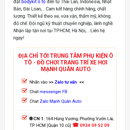
đặt
bodykit ô tô
đến từ Thái Lan, Indonesia, Nhật
Bản, Đài Loan,… Cam kết hàng chính hãng, chất
lượng. Thiết kế theo xe, vừa vặn, thẩm mỹ, không
độ chế. Đội ngũ kỹ thuật chuyên nghiệp, lành nghề.
Nhận lắp tận nơi tại TPHCM, Hà Nội,… Liên hệ
ngay!
ĐỊA CHỈ TỚI TRUNG TÂM PHỤ KIỆN Ô
TÔ - ĐỒ CHƠI TRANG TRÍ XE HƠI
MẠNH QUÂN AUTO
Nhấn vào
>>
Zalo tư vấn
<<
Chat
messenger FB
Chat
Zalo Mạnh Quân Auto
🌐 CN 1:
164 Hùng Vương, Phường Vườn Lài,
☎
TP. HCM (Quận 10 cũ)
0934 09 52 09