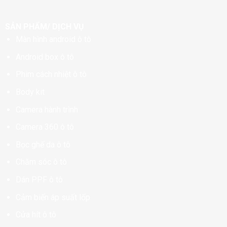
SẢN PHẨM/ DỊCH VỤ
Màn hình android ô tô
Android box ô tô
Phim cách nhiệt ô tô
Body kit
Camera hành trình
Camera 360 ô tô
Bọc ghế da ô tô
Chăm sóc ô tô
Dán PPF ô tô
Cảm biến áp suất lốp
Cửa hít ô tô