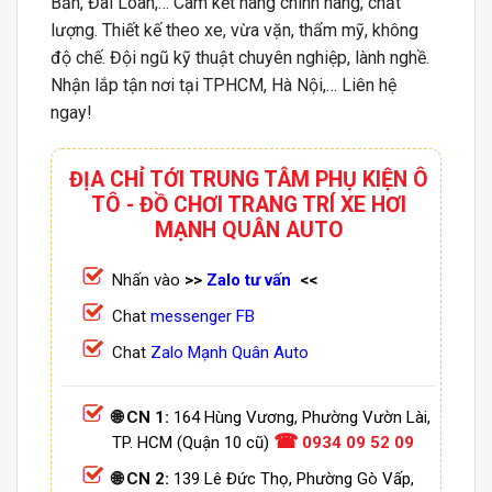
Bản, Đài Loan,… Cam kết hàng chính hãng, chất
lượng. Thiết kế theo xe, vừa vặn, thẩm mỹ, không
độ chế. Đội ngũ kỹ thuật chuyên nghiệp, lành nghề.
Nhận lắp tận nơi tại TPHCM, Hà Nội,… Liên hệ
ngay!
ĐỊA CHỈ TỚI TRUNG TÂM PHỤ KIỆN Ô
TÔ - ĐỒ CHƠI TRANG TRÍ XE HƠI
MẠNH QUÂN AUTO
Nhấn vào
>>
Zalo tư vấn
<<
Chat
messenger FB
Chat
Zalo Mạnh Quân Auto
🌐 CN 1:
164 Hùng Vương, Phường Vườn Lài,
☎
TP. HCM (Quận 10 cũ)
0934 09 52 09
🌐 CN 2:
139 Lê Đức Thọ, Phường Gò Vấp,