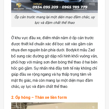
Ốp cản trước mang lại một diện mạo đầm chắc, uy
lực và đậm chất thể thao
Ở khu vực đầu xe, điểm nhấn nằm ở ốp cản trước
được thiết kế chuẩn xác để bọc sát vào gầm cản
nhựa đen nguyên bản phía dưới. Bodykit mẫu Zad
bổ sung các đường gờ dập nổi hình khối vuông vắn,
phối hợp với mảng sơn đen bóng thể thao ở hai bên
hốc gió gầm. Sự nhấn nhá đầy tinh tế này không chỉ
giúp đầu xe rộng ngang và hạ thấp trọng tâm về
mặt thị giác, mà còn mang lại một diện mạo đầm
chắc, uy lực và đậm chất thể thao.
2. Ốp hông – Thân xe liền form