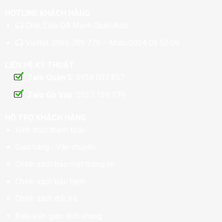
HOTLINE KHÁCH HÀNG
Chat
Zalo OA Mạnh Quân Auto
Viettel:
0965 789 779
– Mobi
0934 09 52 09
LIÊN HỆ KỸ THUẬT
Zalo Quận 5:
0938 007 857
Zalo Gò Vấp:
0937 189 179
HỖ TRỢ KHÁCH HÀNG
Hình thức thanh toán
Giao hàng - Vận chuyển
Chính sách bảo mật thông tin
Chính sách bảo hành
Chính sách đổi trả
Điều kiện giao dịch chung