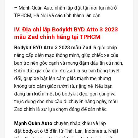
– Mạnh Quân Auto nhận lắp đặt tận nơi tại nhà ở
TPHCM, Hà Nội và các tỉnh thành lân cận.
IV. Địa chỉ lắp Bodykit BYD Atto 3 2023
mẫu Zad chính hãng tại TPHCM
Bodykit BYD Atto 3 2023 mẫu Zad
là giải pháp
nâng cấp diện mạo thông minh, giúp chiếc xe của
bạn trở nên góc cạnh và mang đậm dấu ấn cá nhân.
Điểm đắt giá của gói độ Zad là sự cân bằng tuyệt
đối, giúp xe bật lên cảm giác mạnh mẽ nhưng
không tạo cảm giác rườm rà, nặng nề. Nếu bạn
đang tìm kiếm một bộ bodykit đẹp, gọn gàng và
thực dụng cho nhu cầu di chuyển hằng ngày, mẫu
Zad chính là sự lựa chọm đáng để cân nhắc.
Mạnh Quân Auto
chuyên nhập khẩu và lắp
đặt
bodykit ô tô
đến từ Thái Lan, Indonesia, Nhật