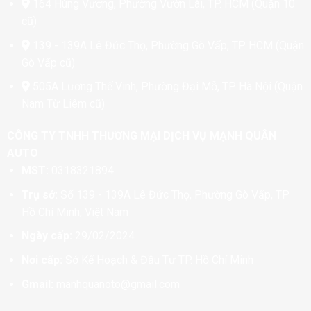
164 Hùng Vương, Phường Vườn Lài, TP. HCM (Quận 10
cũ)
139 - 139A Lê Đức Thọ, Phường Gò Vấp, TP. HCM (Quận
Gò Vấp cũ)
505A Lương Thế Vinh, Phường Đại Mỗ, TP. Hà Nội (Quận
Nam Từ Liêm cũ)
CÔNG TY TNHH THƯƠNG MẠI DỊCH VỤ MẠNH QUÂN
AUTO
MST:
0318321894
Trụ sở:
Số 139 - 139A Lê Đức Thọ, Phường Gò Vấp, TP
Hồ Chí Minh, Việt Nam
Ngày cấp:
29/02/2024
Nơi cấp:
Sở Kế Hoạch & Đầu Tư TP. Hồ Chí Minh
Gmail:
manhquanoto@gmail.com