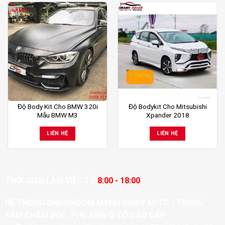
Độ Body Kit Cho BMW 320i
Độ Bodykit Cho Mitsubishi
Mẫu BMW M3
Xpander 2018
LIÊN HỆ
LIÊN HỆ
THỜI GIAN LÀM VIỆC TỪ
8:00 - 18:00
HỆ THỐNG SHOWROOM MẠNH QUÂN AUTO - TRUNG
TÂM CHĂM SÓC, PHỤ KIỆN Ô TÔ CAO CẤP