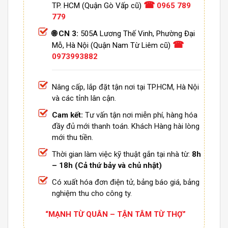
☎
TP. HCM (Quận Gò Vấp cũ)
0965 789
779
🌐 CN 3:
505A Lương Thế Vinh, Phường Đại
☎
Mỗ, Hà Nội (Quận Nam Từ Liêm cũ)
0973993882
Nâng cấp, lắp đặt tận nơi tại TP.HCM, Hà Nội
và các tỉnh lân cận.
Cam kết:
Tư vấn tận nơi miễn phí, hàng hóa
đầy đủ mới thanh toán. Khách Hàng hài lòng
mới thu tiền.
Thời gian làm việc kỹ thuật gắn tại nhà từ:
8h
– 18h (Cả thứ bảy và chủ nhật)
Có xuất hóa đơn điện tử, bảng báo giá, bảng
nghiệm thu cho công ty.
“MẠNH TỪ QUÂN – TẬN TÂM TỪ THỢ”