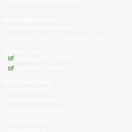
Gmail:
manhquanoto@gmail.com
HOTLINE KHÁCH HÀNG
Chat
Zalo OA Mạnh Quân Auto
Viettel:
0965 789 779
– Mobi
0934 09 52 09
LIÊN HỆ KỸ THUẬT
Zalo Quận 5:
0938 007 857
Zalo Gò Vấp:
0937 189 179
HỖ TRỢ KHÁCH HÀNG
Hình thức thanh toán
Giao hàng - Vận chuyển
Chính sách bảo mật thông tin
Chính sách bảo hành
Chính sách đổi trả