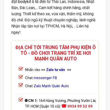
đặt
bodykit ô tô
đến từ Thái Lan, Indonesia, Nhật
Bản, Đài Loan,… Cam kết hàng chính hãng, chất
lượng. Thiết kế theo xe, vừa vặn, thẩm mỹ, không
độ chế. Đội ngũ kỹ thuật chuyên nghiệp, lành nghề.
Nhận lắp tận nơi tại TPHCM, Hà Nội,… Liên hệ
ngay!
ĐỊA CHỈ TỚI TRUNG TÂM PHỤ KIỆN Ô
TÔ - ĐỒ CHƠI TRANG TRÍ XE HƠI
MẠNH QUÂN AUTO
Nhấn vào
>>
Zalo tư vấn
<<
Chat
messenger FB
Chat
Zalo Mạnh Quân Auto
🌐 CN 1:
164 Hùng Vương, Phường Vườn Lài,
☎
TP. HCM (Quận 10 cũ)
0934 09 52 09