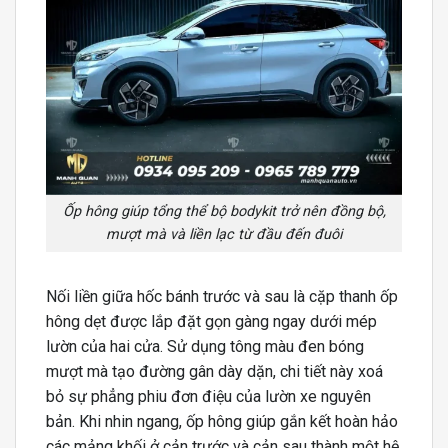
Ốp hông giúp tổng thể bộ bodykit trở nên đồng bộ,
mượt mà và liền lạc từ đầu đến đuôi
Nối liền giữa hốc bánh trước và sau là cặp thanh ốp
hông dẹt được lắp đặt gọn gàng ngay dưới mép
lườn của hai cửa. Sử dụng tông màu đen bóng
mượt mà tạo đường gân dày dặn, chi tiết này xoá
bỏ sự phẳng phiu đơn điệu của lườn xe nguyên
bản. Khi nhin ngang, ốp hông giúp gắn kết hoàn hảo
các mảng khối ở cản trước và cản sau thành một hệ