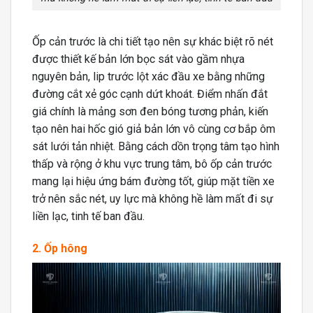
Ốp cản trước là chi tiết tạo nên sự khác biệt rõ nét
được thiết kế bản lớn bọc sát vào gầm nhựa
nguyên bản, lip trước lột xác đầu xe bằng những
đường cắt xẻ góc cạnh dứt khoát. Điểm nhấn đắt
giá chính là mảng sơn đen bóng tương phản, kiến
tạo nên hai hốc gió giả bản lớn vô cùng cơ bắp ôm
sát lưới tản nhiệt. Bằng cách dồn trọng tâm tạo hình
thấp và rộng ở khu vực trung tâm, bô ốp cản trước
mang lại hiệu ứng bám đường tốt, giúp mặt tiền xe
trở nên sắc nét, uy lực mà không hề làm mất đi sự
liền lạc, tinh tế ban đầu.
2. Ốp hông