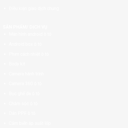
Điều kiện giao dịch chung
SẢN PHẨM/ DỊCH VỤ
Màn hình android ô tô
Android box ô tô
Phim cách nhiệt ô tô
Body kit
Camera hành trình
Camera 360 ô tô
Bọc ghế da ô tô
Chăm sóc ô tô
Dán PPF ô tô
Cảm biến áp suất lốp