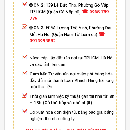
🌐 CN 2:
139 Lê Đức Thọ, Phường Gò Vấp,
☎
TP. HCM (Quận Gò Vấp cũ)
0965 789
779
🌐 CN 3:
505A Lương Thế Vinh, Phường Đại
☎
Mỗ, Hà Nội (Quận Nam Từ Liêm cũ)
0973993882
Nâng cấp, lắp đặt tận nơi tại TP.HCM, Hà Nội
và các tỉnh lân cận.
Cam kết:
Tư vấn tận nơi miễn phí, hàng hóa
đầy đủ mới thanh toán. Khách Hàng hài lòng
mới thu tiền.
Thời gian làm việc kỹ thuật gắn tại nhà từ:
8h
– 18h (Cả thứ bảy và chủ nhật)
Có xuất hóa đơn điện tử, bảng báo giá, bảng
nghiệm thu cho công ty.