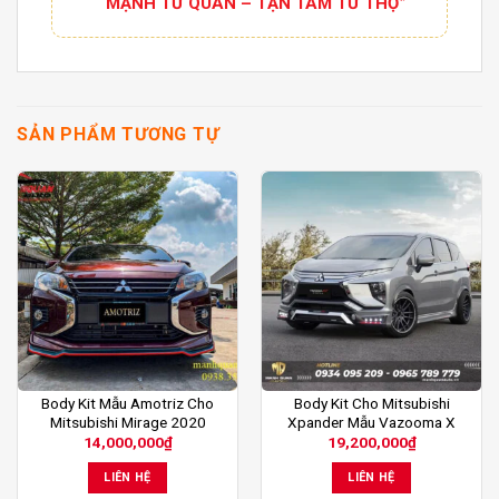
“MẠNH TỪ QUÂN – TẬN TÂM TỪ THỢ”
SẢN PHẨM TƯƠNG TỰ
Body Kit Mẫu Amotriz Cho
Body Kit Cho Mitsubishi
Mitsubishi Mirage 2020
Xpander Mẫu Vazooma X
14,000,000
₫
19,200,000
₫
LIÊN HỆ
LIÊN HỆ