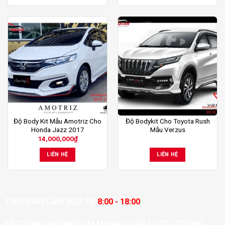
Độ Body Kit Mẫu Amotriz Cho
Độ Bodykit Cho Toyota Rush
Honda Jazz 2017
Mẫu Verzus
14,000,000
₫
LIÊN HỆ
LIÊN HỆ
THỜI GIAN LÀM VIỆC TỪ
8:00 - 18:00
HỆ THỐNG SHOWROOM MẠNH QUÂN AUTO - TRUNG