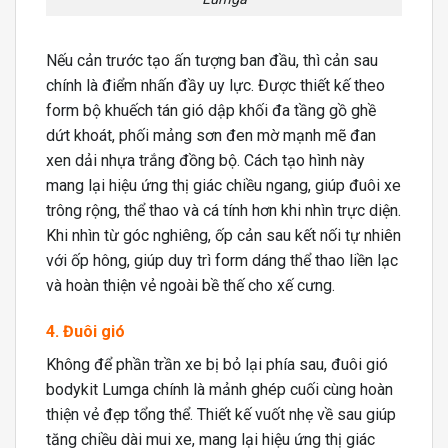
Nếu cản trước tạo ấn tượng ban đầu, thì cản sau
chính là điểm nhấn đầy uy lực. Được thiết kế theo
form bộ khuếch tán gió dập khối đa tầng gồ ghề
dứt khoát, phối mảng sơn đen mờ mạnh mẽ đan
xen dải nhựa trắng đồng bộ. Cách tạo hình này
mang lại hiệu ứng thị giác chiều ngang, giúp đuôi xe
trông rộng, thể thao và cá tính hơn khi nhìn trực diện.
Khi nhìn từ góc nghiêng, ốp cản sau kết nối tự nhiên
với ốp hông, giúp duy trì form dáng thể thao liền lạc
và hoàn thiện vẻ ngoài bề thế cho xế cưng.
4. Đuôi gió
Không để phần trần xe bị bỏ lại phía sau, đuôi gió
bodykit Lumga chính là mảnh ghép cuối cùng hoàn
thiện vẻ đẹp tổng thể. Thiết kế vuốt nhẹ về sau giúp
tăng chiều dài mui xe, mang lại hiệu ứng thị giác