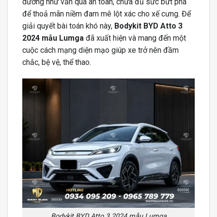
dường như vẫn quá an toàn, chưa đủ sức bứt phá
để thoả mãn niềm đam mê lột xác cho xế cưng. Để
giải quyết bài toán khó này,
Bodykit BYD Atto 3
2024 mẫu Lumga
đã xuất hiện và mang đến một
cuộc cách mạng diện mạo giúp xe trở nên đầm
chắc, bệ vệ, thể thao.
Bodykit BYD Atto 3 2024 mẫu Lumga