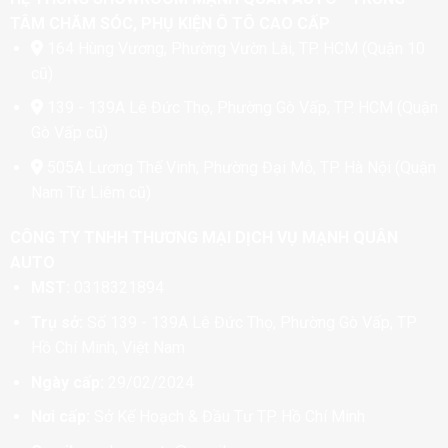
TÂM CHĂM SÓC, PHỤ KIỆN Ô TÔ CAO CẤP
164 Hùng Vương, Phường Vườn Lài, TP. HCM (Quận 10
cũ)
139 - 139A Lê Đức Thọ, Phường Gò Vấp, TP. HCM (Quận
Gò Vấp cũ)
505A Lương Thế Vinh, Phường Đại Mỗ, TP. Hà Nội (Quận
Nam Từ Liêm cũ)
CÔNG TY TNHH THƯƠNG MẠI DỊCH VỤ MẠNH QUÂN
AUTO
MST:
0318321894
Trụ sở:
Số 139 - 139A Lê Đức Thọ, Phường Gò Vấp, TP
Hồ Chí Minh, Việt Nam
Ngày cấp:
29/02/2024
Nơi cấp:
Sở Kế Hoạch & Đầu Tư TP. Hồ Chí Minh