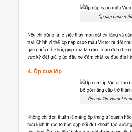
Ốp nắp capo mẫu 
Nếu chỉ dừng lại ở việc thay mới mặt ca-lăng và cản 
trải. Chính vì thể, ốp nắp capo mẫu Victor ra đời 
gân guốc nổi khối, giúp xoá tan diện mạo đơn điệu
cực kỳ đắt giá, giúp đầu xe đậm chất xe đua địa hì
4. Ốp cua lốp
Ốp cua lốp Victor kết n
Không chỉ đơn thuần là mảng ốp trang trí quanh hốc 
hữu kích thước to bản dập nổi dứt khoát, tạo đường
chãi hơn. Ốp cua lốp Victor tạo một đường chuyển ti