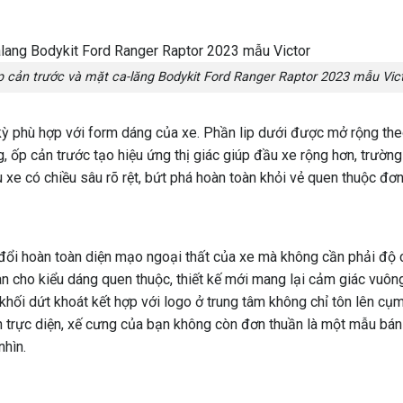
 cản trước và mặt ca-lăng Bodykit Ford Ranger Raptor 2023 mẫu Vic
kỳ phù hợp với form dáng của xe. Phần lip dưới được mở rộng the
g, ốp cản trước tạo hiệu ứng thị giác giúp đầu xe rộng hơn, trườn
e có chiều sâu rõ rệt, bứt phá hoàn toàn khỏi vẻ quen thuộc đơn
đổi hoàn toàn diện mạo ngoại thất của xe mà không cần phải độ ch
 cho kiểu dáng quen thuộc, thiết kế mới mang lại cảm giác vuông
hối dứt khoát kết hợp với logo ở trung tâm không chỉ tôn lên c
 trực diện, xế cưng của bạn không còn đơn thuần là một mẫu bán
nhìn.