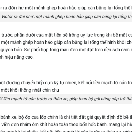
Victor ra đời như một mảnh ghép hoàn hảo giúp cân bằng lại tổng thể
trước, phần dưới của mặt tiền sẽ trông uy lực trong khi bề mặt cap
như một mảnh ghép hoàn hảo giúp cân bằng lại tổng thể hình khối 
 nguyên bản. Sự phối hợp tông màu đen mờ đặt trên nền sơn cam 
nh hiệu năng cao.
ối liền mạch từ cản trước ra thân xe, giúp toàn bộ gói nâng cấp trở t
bánh xe, bộ ốp cua lốp chính là chi tiết đắt giá quyết định độ bề
 viền đen nhám ôm khít hoàn toàn theo bốn hốc bánh, mang lại hi
ếp cực kỳ tự nhiên, kết nối liền mạch từ cản trước ra thân xe, giú