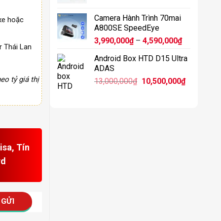
11,900,0
Camera Hành Trình 70mai
xe hoặc
A800SE SpeedEye
Khoảng
3,990,000
₫
–
4,590,000
₫
r Thái Lan
giá:
Android Box HTD D15 Ultra
từ
ADAS
3,990,000₫
eo tỷ giá thị
Giá
Giá
13,000,000
₫
10,500,000
₫
đến
gốc
hiện
4,590,000₫
là:
tại
13,000,000₫.
là:
10,500,00
sa, Tín
rd