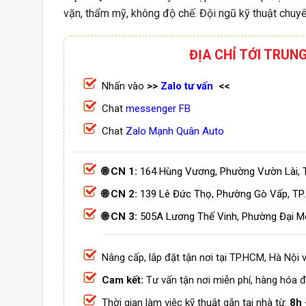
vặn, thẩm mỹ, không độ chế. Đội ngũ kỹ thuật chuyê
ĐỊA CHỈ TỚI TRUN
Nhấn vào
>>
Zalo tư vấn
<<
Chat
messenger FB
Chat
Zalo Mạnh Quân Auto
🌐 CN 1:
164 Hùng Vương, Phường Vườn Lài, 
🌐 CN 2:
139 Lê Đức Thọ, Phường Gò Vấp, TP
🌐 CN 3:
505A Lương Thế Vinh, Phường Đại M
Nâng cấp, lắp đặt tận nơi tại TP.HCM, Hà Nội v
Cam kết:
Tư vấn tận nơi miễn phí, hàng hóa đ
Thời gian làm việc kỹ thuật gắn tại nhà từ:
8h 