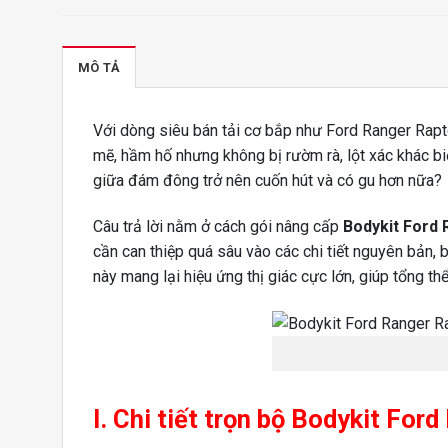
MÔ TẢ
Với dòng siêu bán tải cơ bắp như Ford Ranger Rapto
mẽ, hầm hố nhưng không bị rườm rà, lột xác khác bi
giữa đám đông trở nên cuốn hút và có gu hơn nữa?
Câu trả lời nằm ở cách gói nâng cấp
Bodykit Ford 
cần can thiệp quá sâu vào các chi tiết nguyên bản, 
này mang lại hiệu ứng thị giác cực lớn, giúp tổng th
I. Chi tiết trọn bộ Bodykit Fo