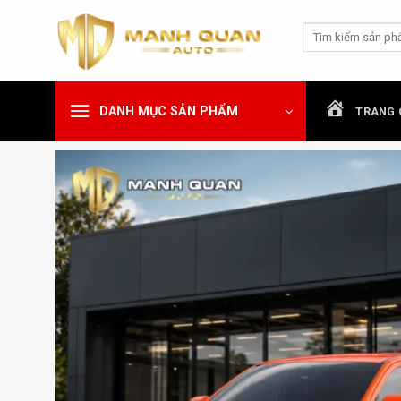
Chuyển
Tìm
đến
kiếm:
nội
dung
DANH MỤC SẢN PHẨM
TRANG 