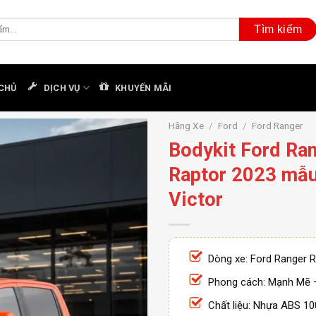
CHỦ
DỊCH VỤ
KHUYẾN MÃI
Hãng Xe
/
Ford
/
Ford Ranger
Bodykit Ford Ra
Raptor 2023 mẫ
Victor
Dòng xe: Ford Ranger 
Phong cách: Mạnh Mẽ
Chất liệu: Nhựa ABS 1