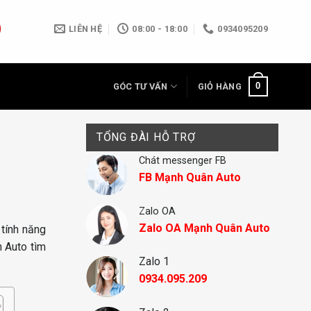
LIÊN HỆ
08:00 - 18:00
0934095209
0
GÓC TƯ VẤN
GIỎ HÀNG
TỔNG ĐÀI HỖ TRỢ
Chát messenger FB
FB Mạnh Quân Auto
Zalo OA
Zalo OA Mạnh Quân Auto
 tính năng
 Auto tìm
Zalo 1
0934.095.209