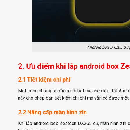
Android box DX265 được
2. Ưu điểm khi lắp android box 
2.1 Tiết kiệm chi phí
Một trong những ưu điểm nổi bật của việc lắp đặt Andro
này cho phép bạn tiết kiệm chi phí mà vẫn có được một th
2.2 Nâng cấp màn hình zin
Khi lắp android box Zestech DX265 cũ, màn hình zin 