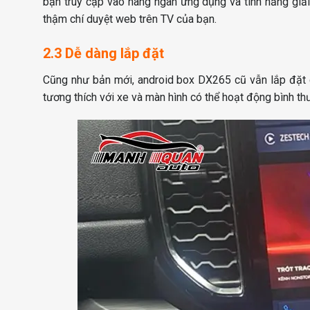
bạn truy cập vào hàng ngàn ứng dụng và tính năng giải
thậm chí duyệt web trên TV của bạn.
2.3 Dễ dàng lắp đặt
Cũng như bản mới, android box DX265 cũ vẫn lắp đặt 
tương thích với xe và màn hình có thể hoạt động bình th