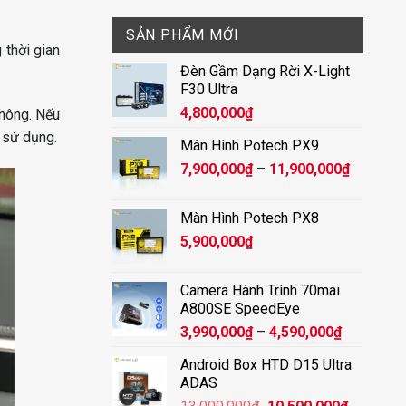
SẢN PHẨM MỚI
thời gian
Đèn Gầm Dạng Rời X-Light
F30 Ultra
4,800,000
₫
không. Nếu
i sử dụng.
Màn Hình Potech PX9
Khoảng
7,900,000
₫
–
11,900,000
₫
giá:
từ
Màn Hình Potech PX8
7,900,00
5,900,000
₫
đến
11,900,
Camera Hành Trình 70mai
A800SE SpeedEye
Khoảng
3,990,000
₫
–
4,590,000
₫
giá:
Android Box HTD D15 Ultra
từ
ADAS
3,990,000
Giá
Giá