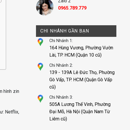
Zalo 2
0965.789.779
CHI NHÁNH GẦN BẠN
Chi Nhánh 1:
164 Hùng Vương, Phường Vườn
Lài, TP. HCM (Quận 10 cũ)
Chi Nhánh 2:
139 - 139A Lê Đức Thọ, Phường
Gò Vấp, TP. HCM (Quận Gò Vấp
cũ)
n hình zin
Chi Nhánh 3:
505A Lương Thế Vinh, Phường
Đại Mỗ, Hà Nội (Quận Nam Từ
: Netflix,
Liêm cũ)