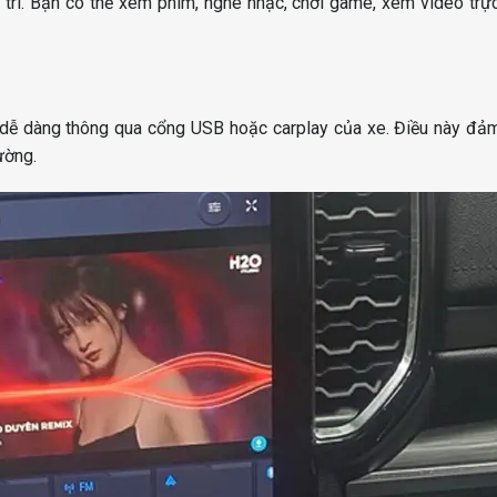
 trí. Bạn có thể xem phim, nghe nhạc, chơi game, xem video trự
dễ dàng thông qua cổng USB hoặc carplay của xe. Điều này đảm
ường.