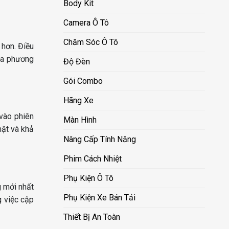
Body Kit
Camera Ô Tô
Chăm Sóc Ô Tô
hơn. Điều
 đa phương
Độ Đèn
Gói Combo
Hãng Xe
 vào phiên
Màn Hình
mật và khả
Nâng Cấp Tính Năng
Phim Cách Nhiệt
Phụ Kiện Ô Tô
g mới nhất
Phụ Kiện Xe Bán Tải
g việc cập
Thiết Bị An Toàn