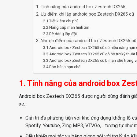
1. Tính năng của android box Zestech DX265
2. Ưu điểm khi lắp android box Zestech DX265 cũ
2.1 Tiết kiệm chi phí
2.2 Nâng cấp màn hình zin
2.3 Dễ dàng lắp đặt
3. Nhược điểm của android box Zestech DX265 cũ
3.1 Android box Zestech DX265 cũ có hiệu năng hạn 
3.2 Android box Zestech DX265 cũ có hỗ trợ kỹ thuật
3.3 Android box Zestech DX265 cũ bị hạn chế trong v
3.4 Bảo hành hạn chế
1. Tính năng của android box Ze
Android box Zestech DX265 được người dùng đánh giá kh
xe:
Giải trí đa phương tiện với kho ứng dụng khổng lồ củ
Spotify, Youtube, Zing MP3, VTVGo,… tương tự như m
Điều khiển mọi tác vụ bằng giọng nói với trợ lý ảo KIKI