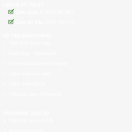
LIÊN HỆ KỸ THUẬT
Zalo Quận 5:
0938 007 857
Zalo Gò Vấp:
0937 189 179
HỖ TRỢ KHÁCH HÀNG
Hình thức thanh toán
Giao hàng - Vận chuyển
Chính sách bảo mật thông tin
Chính sách bảo hành
Chính sách đổi trả
Điều kiện giao dịch chung
SẢN PHẨM/ DỊCH VỤ
Màn hình android ô tô
Android box ô tô