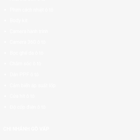
Phim cách nhiệt ô tô
Body kit
Camera hành trình
Camera 360 ô tô
Bọc ghế da ô tô
Chăm sóc ô tô
Dán PPF ô tô
Cảm biến áp suất lốp
Cửa hít ô tô
Độ cốp điện ô tô
CHI NHÁNH GÒ VẤP