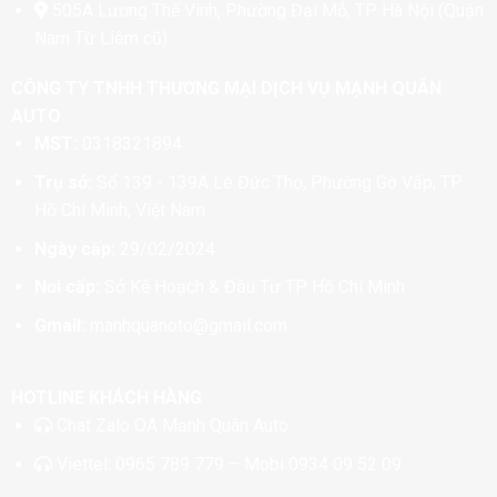
505A Lương Thế Vinh, Phường Đại Mỗ, TP. Hà Nội (Quận
Nam Từ Liêm cũ)
CÔNG TY TNHH THƯƠNG MẠI DỊCH VỤ MẠNH QUÂN
AUTO
MST:
0318321894
Trụ sở:
Số 139 - 139A Lê Đức Thọ, Phường Gò Vấp, TP
Hồ Chí Minh, Việt Nam
Ngày cấp:
29/02/2024
Nơi cấp:
Sở Kế Hoạch & Đầu Tư TP. Hồ Chí Minh
Gmail:
manhquanoto@gmail.com
HOTLINE KHÁCH HÀNG
Chat
Zalo OA Mạnh Quân Auto
Viettel:
0965 789 779
– Mobi
0934 09 52 09