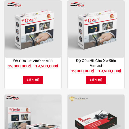
Sản
Sản
Độ Cửa Hít Cho Xe Điện
Độ Cửa Hít Vinfast VF8
Vinfast
Khoảng
19,000,000
₫
–
19,500,000
₫
phẩm
phẩm
giá:
Kho
19,000,000
₫
–
19,500,000
₫
này
này
từ
giá:
19,000,000₫
từ
có
có
LIÊN HỆ
LIÊN HỆ
đến
19,
nhiều
nhiều
19,500,000₫
đến
19,
biến
biến
thể.
thể.
Các
Các
tùy
tùy
chọn
chọn
có
có
thể
thể