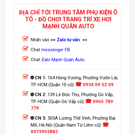
ĐỊA CHỈ TỚI TRUNG TÂM PHỤ KIỆN Ô
TÔ - ĐỒ CHƠI TRANG TRÍ XE HƠI
MẠNH QUÂN AUTO
Nhấn vào
>>
Zalo tư vấn
<<
Chat
messenger FB
Chat
Zalo Mạnh Quân Auto
🌐 CN 1:
164 Hùng Vương, Phường Vườn Lài,
☎
TP. HCM (Quận 10 cũ)
0934 09 52 09
🌐 CN 2:
139 Lê Đức Thọ, Phường Gò Vấp,
☎
TP. HCM (Quận Gò Vấp cũ)
0965 789
779
🌐 CN 3:
505A Lương Thế Vinh, Phường Đại
☎
Mỗ, Hà Nội (Quận Nam Từ Liêm cũ)
0973993882