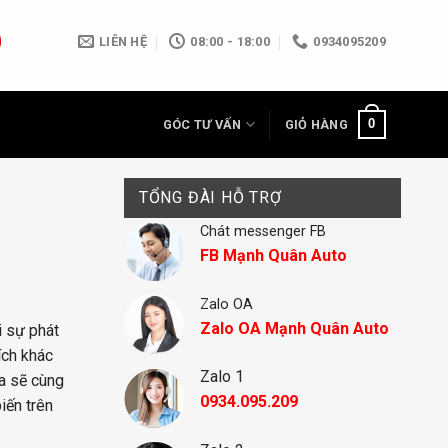
LIÊN HỆ
08:00 - 18:00
0934095209
0
GÓC TƯ VẤN
GIỎ HÀNG
TỔNG ĐÀI HỖ TRỢ
Chát messenger FB
FB Mạnh Quân Auto
Zalo OA
Zalo OA Mạnh Quân Auto
i sự phát
ích khác
Zalo 1
ta sẽ cùng
0934.095.209
iến trên