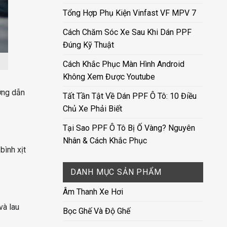
Tổng Hợp Phụ Kiện Vinfast VF MPV 7
Cách Chăm Sóc Xe Sau Khi Dán PPF
Đúng Kỹ Thuật
Cách Khắc Phục Màn Hình Android
Không Xem Được Youtube
ớng dẫn
Tất Tần Tật Về Dán PPF Ô Tô: 10 Điều
Chủ Xe Phải Biết
Tại Sao PPF Ô Tô Bị Ố Vàng? Nguyên
Nhân & Cách Khắc Phục
bình xịt
DANH MỤC SẢN PHẨM
Âm Thanh Xe Hơi
và lau
Bọc Ghế Và Độ Ghế