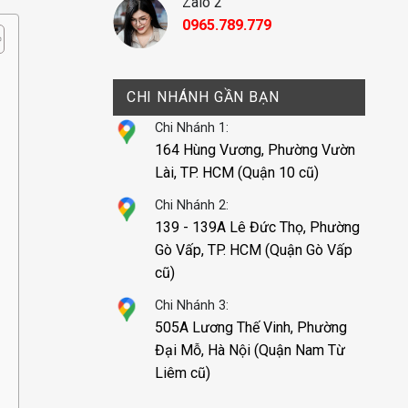
Zalo 2
0965.789.779
CHI NHÁNH GẦN BẠN
Chi Nhánh 1:
164 Hùng Vương, Phường Vườn
Lài, TP. HCM (Quận 10 cũ)
Chi Nhánh 2:
139 - 139A Lê Đức Thọ, Phường
Gò Vấp, TP. HCM (Quận Gò Vấp
cũ)
Chi Nhánh 3:
505A Lương Thế Vinh, Phường
Đại Mỗ, Hà Nội (Quận Nam Từ
Liêm cũ)