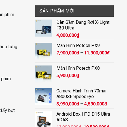
SẢN PHẨM MỚI
án phim
Đèn Gầm Dạng Rời X-Light
F30 Ultra
4,800,000
₫
Màn Hình Potech PX9
theo từng
Khoảng
7,900,000
₫
–
11,900,000
₫
giá:
từ
Màn Hình Potech PX8
7,900,00
5,900,000
₫
đến
n phim
11,900,
Camera Hành Trình 70mai
A800SE SpeedEye
Khoảng
3,990,000
₫
–
4,590,000
₫
giá:
 đẩy bọt
Android Box HTD D15 Ultra
từ
ADAS
3,990,000
Giá
Giá