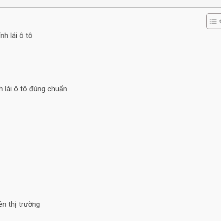
nh lái ô tô
h lái ô tô đúng chuẩn
rên thị trường