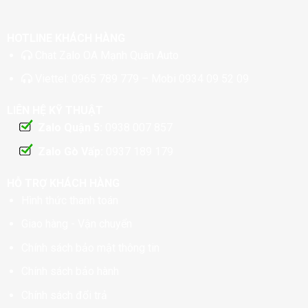
HOTLINE KHÁCH HÀNG
Chat
Zalo OA Mạnh Quân Auto
Viettel:
0965 789 779
– Mobi
0934 09 52 09
LIÊN HỆ KỸ THUẬT
Zalo Quận 5:
0938 007 857
Zalo Gò Vấp:
0937 189 179
HỖ TRỢ KHÁCH HÀNG
Hình thức thanh toán
Giao hàng - Vận chuyển
Chính sách bảo mật thông tin
Chính sách bảo hành
Chính sách đổi trả