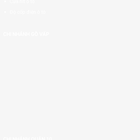
Cửa hít ô tô
Độ cốp điện ô tô
CHI NHÁNH GÒ VẤP
CHI NHÁNH QUẬN 10