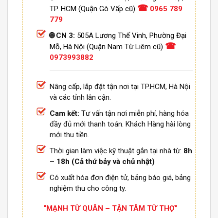
☎
TP. HCM (Quận Gò Vấp cũ)
0965 789
779
🌐 CN 3:
505A Lương Thế Vinh, Phường Đại
☎
Mỗ, Hà Nội (Quận Nam Từ Liêm cũ)
0973993882
Nâng cấp, lắp đặt tận nơi tại TP.HCM, Hà Nội
và các tỉnh lân cận.
Cam kết:
Tư vấn tận nơi miễn phí, hàng hóa
đầy đủ mới thanh toán. Khách Hàng hài lòng
mới thu tiền.
Thời gian làm việc kỹ thuật gắn tại nhà từ:
8h
– 18h (Cả thứ bảy và chủ nhật)
Có xuất hóa đơn điện tử, bảng báo giá, bảng
nghiệm thu cho công ty.
“MẠNH TỪ QUÂN – TẬN TÂM TỪ THỢ”