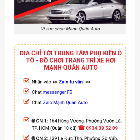
Vì sao chọn Mạnh Quân Auto
ĐỊA CHỈ TỚI TRUNG TÂM PHỤ KIỆN Ô
TÔ - ĐỒ CHƠI TRANG TRÍ XE HƠI
MẠNH QUÂN AUTO
Nhấn vào
>>
Zalo tư vấn
<<
Chat
messenger FB
Chat
Zalo Mạnh Quân Auto
🌐 CN 1:
164 Hùng Vương, Phường Vườn Lài,
☎
TP. HCM (Quận 10 cũ)
0934 09 52 09
🌐 CN 2:
139 Lê Đức Thọ, Phường Gò Vấp,