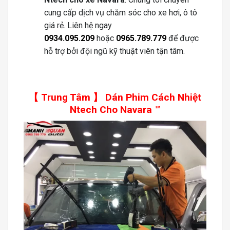
cung cấp dịch vụ chăm sóc cho xe hơi, ô tô
giá rẻ. Liên hệ ngay
0934.095.209
hoặc
0965.789.779
để được
hỗ trợ bởi đội ngũ kỹ thuật viên tận tâm.
【 Trung Tâm 】 Dán Phim Cách Nhiệt
Ntech Cho Navara ™