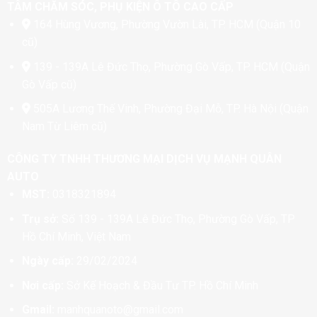
TÂM CHĂM SÓC, PHỤ KIỆN Ô TÔ CAO CẤP
164 Hùng Vương, Phường Vườn Lài, TP. HCM (Quận 10
cũ)
139 - 139A Lê Đức Thọ, Phường Gò Vấp, TP. HCM (Quận
Gò Vấp cũ)
505A Lương Thế Vinh, Phường Đại Mỗ, TP. Hà Nội (Quận
Nam Từ Liêm cũ)
CÔNG TY TNHH THƯƠNG MẠI DỊCH VỤ MẠNH QUÂN
AUTO
MST:
0318321894
Trụ sở:
Số 139 - 139A Lê Đức Thọ, Phường Gò Vấp, TP
Hồ Chí Minh, Việt Nam
Ngày cấp:
29/02/2024
Nơi cấp:
Sở Kế Hoạch & Đầu Tư TP. Hồ Chí Minh
Gmail:
manhquanoto@gmail.com