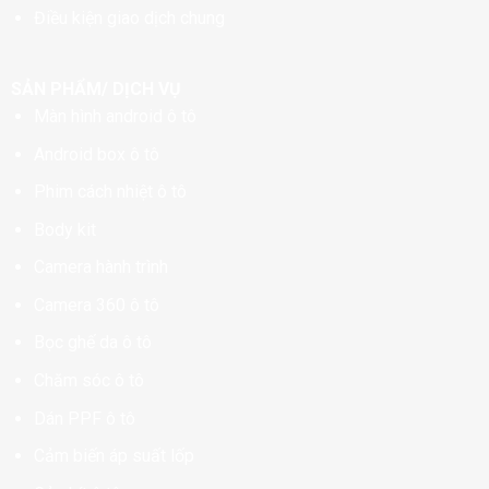
Điều kiện giao dịch chung
SẢN PHẨM/ DỊCH VỤ
Màn hình android ô tô
Android box ô tô
Phim cách nhiệt ô tô
Body kit
Camera hành trình
Camera 360 ô tô
Bọc ghế da ô tô
Chăm sóc ô tô
Dán PPF ô tô
Cảm biến áp suất lốp