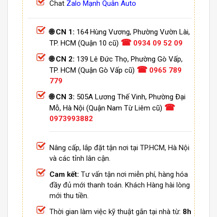
Chat
Zalo Mạnh Quân Auto
🌐 CN 1:
164 Hùng Vương, Phường Vườn Lài,
☎
TP. HCM (Quận 10 cũ)
0934 09 52 09
🌐 CN 2:
139 Lê Đức Thọ, Phường Gò Vấp,
☎
TP. HCM (Quận Gò Vấp cũ)
0965 789
779
🌐 CN 3:
505A Lương Thế Vinh, Phường Đại
☎
Mỗ, Hà Nội (Quận Nam Từ Liêm cũ)
0973993882
Nâng cấp, lắp đặt tận nơi tại TP.HCM, Hà Nội
và các tỉnh lân cận.
Cam kết:
Tư vấn tận nơi miễn phí, hàng hóa
đầy đủ mới thanh toán. Khách Hàng hài lòng
mới thu tiền.
Thời gian làm việc kỹ thuật gắn tại nhà từ:
8h