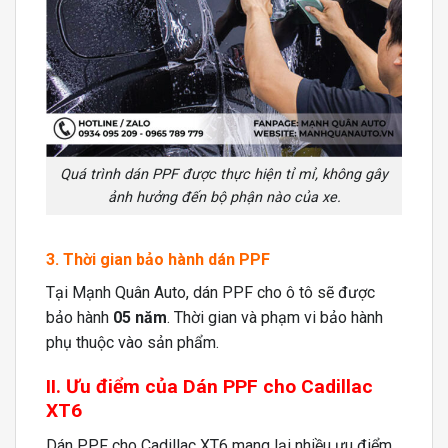
Quá trình dán PPF được thực hiện tỉ mỉ, không gây
ảnh hưởng đến bộ phận nào của xe.
3. Thời gian bảo hành dán PPF
Tại Mạnh Quân Auto, dán PPF cho ô tô sẽ được
bảo hành
05 năm
. Thời gian và phạm vi bảo hành
phụ thuộc vào sản phẩm.
II. Ưu điểm của Dán PPF cho Cadillac
XT6
Dán PPF cho Cadillac XT6 mang lại nhiều ưu điểm