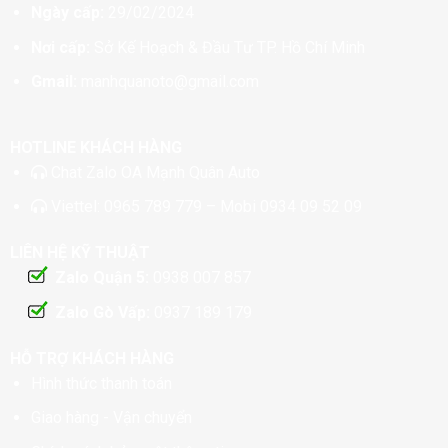
Ngày cấp:
29/02/2024
Nơi cấp:
Sở Kế Hoạch & Đầu Tư TP. Hồ Chí Minh
Gmail:
manhquanoto@gmail.com
HOTLINE KHÁCH HÀNG
Chat
Zalo OA Mạnh Quân Auto
Viettel:
0965 789 779
– Mobi
0934 09 52 09
LIÊN HỆ KỸ THUẬT
Zalo Quận 5:
0938 007 857
Zalo Gò Vấp:
0937 189 179
HỖ TRỢ KHÁCH HÀNG
Hình thức thanh toán
Giao hàng - Vận chuyển