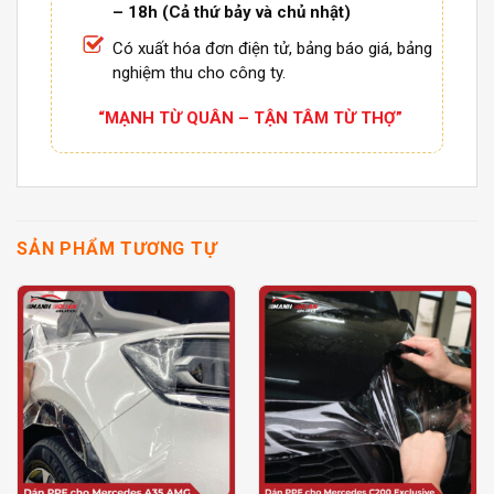
– 18h (Cả thứ bảy và chủ nhật)
Có xuất hóa đơn điện tử, bảng báo giá, bảng
nghiệm thu cho công ty.
“MẠNH TỪ QUÂN – TẬN TÂM TỪ THỢ”
SẢN PHẨM TƯƠNG TỰ