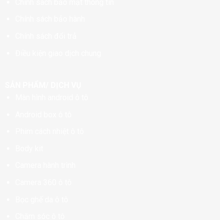
Chính sách bảo mật thông tin
Chính sách bảo hành
Chính sách đổi trả
Điều kiện giao dịch chung
SẢN PHẨM/ DỊCH VỤ
Màn hình android ô tô
Android box ô tô
Phim cách nhiệt ô tô
Body kit
Camera hành trình
Camera 360 ô tô
Bọc ghế da ô tô
Chăm sóc ô tô