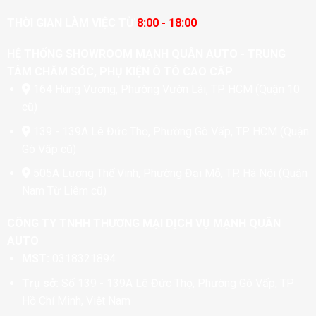
THỜI GIAN LÀM VIỆC TỪ
8:00 - 18:00
HỆ THỐNG SHOWROOM MẠNH QUÂN AUTO - TRUNG
TÂM CHĂM SÓC, PHỤ KIỆN Ô TÔ CAO CẤP
164 Hùng Vương, Phường Vườn Lài, TP. HCM (Quận 10
cũ)
139 - 139A Lê Đức Thọ, Phường Gò Vấp, TP. HCM (Quận
Gò Vấp cũ)
505A Lương Thế Vinh, Phường Đại Mỗ, TP. Hà Nội (Quận
Nam Từ Liêm cũ)
CÔNG TY TNHH THƯƠNG MẠI DỊCH VỤ MẠNH QUÂN
AUTO
MST:
0318321894
Trụ sở:
Số 139 - 139A Lê Đức Thọ, Phường Gò Vấp, TP
Hồ Chí Minh, Việt Nam