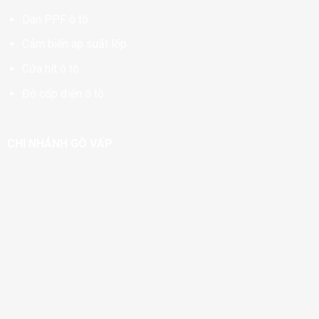
Dán PPF ô tô
Cảm biến áp suất lốp
Cửa hít ô tô
Độ cốp điện ô tô
CHI NHÁNH GÒ VẤP