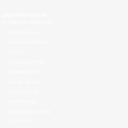
SẢN PHẨM/ DỊCH VỤ
Màn hình android ô tô
Android box ô tô
Phim cách nhiệt ô tô
Body kit
Camera hành trình
Camera 360 ô tô
Bọc ghế da ô tô
Chăm sóc ô tô
Dán PPF ô tô
Cảm biến áp suất lốp
Cửa hít ô tô