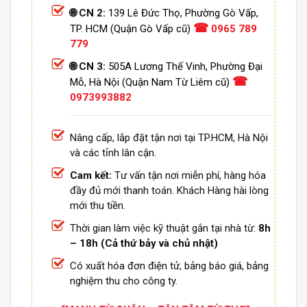
🌐 CN 2:
139 Lê Đức Thọ, Phường Gò Vấp,
☎
TP. HCM (Quận Gò Vấp cũ)
0965 789
779
🌐 CN 3:
505A Lương Thế Vinh, Phường Đại
☎
Mỗ, Hà Nội (Quận Nam Từ Liêm cũ)
0973993882
Nâng cấp, lắp đặt tận nơi tại TP.HCM, Hà Nội
và các tỉnh lân cận.
Cam kết:
Tư vấn tận nơi miễn phí, hàng hóa
đầy đủ mới thanh toán. Khách Hàng hài lòng
mới thu tiền.
Thời gian làm việc kỹ thuật gắn tại nhà từ:
8h
– 18h (Cả thứ bảy và chủ nhật)
Có xuất hóa đơn điện tử, bảng báo giá, bảng
nghiệm thu cho công ty.