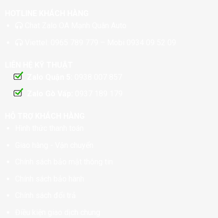
HOTLINE KHÁCH HÀNG
Chat
Zalo OA Mạnh Quân Auto
Viettel:
0965 789 779
– Mobi
0934 09 52 09
LIÊN HỆ KỸ THUẬT
Zalo Quận 5:
0938 007 857
Zalo Gò Vấp:
0937 189 179
HỖ TRỢ KHÁCH HÀNG
Hình thức thanh toán
Giao hàng - Vận chuyển
Chính sách bảo mật thông tin
Chính sách bảo hành
Chính sách đổi trả
Điều kiện giao dịch chung