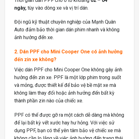
Thời gian dán PPF cho ô tô khoảng
02 – 04
ngày,
tùy vào dòng xe và vị trí dán.
Đội ngũ kỹ thuật chuyên nghiệp của Mạnh Quân
Auto đảm bảo thời gian dán phim nhanh và không
ảnh hưởng đến xe.
2. Dán PPF cho Mini Cooper One có ảnh hưởng
đến zin xe không?
Việc dán PPF cho Mini Cooper One không gây ảnh
hưởng đến zin xe. PPF là một lớp phim trong suốt
và mỏng, được thiết kế để bảo vệ bề mặt xe mà
không làm thay đổi hoặc ảnh hưởng đến bất kỳ
thành phần zin nào của chiếc xe.
PPF có thể được gỡ ra một cách dễ dàng mà không
để lại bất kỳ vết xước hay hư hỏng. Với việc sử
dụng PPF, bạn có thể yên tâm bảo vệ chiếc xe mà
không cần lo lắng về việc ảnh hưởng đến trạng thái