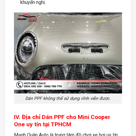
khuyến nghị.
Dán PPF không thể sử dụng vĩnh viễn được.
IV. Địa chỉ Dán PPF cho Mini Cooper
One uy tín tại TPHCM
Mạnh Quân Auto là trung tâm đồ chơi xe hơi uy tín