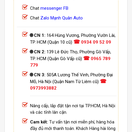
Chat
messenger FB
Chat
Zalo Mạnh Quân Auto
🌐 CN 1:
164 Hùng Vương, Phường Vườn Lài,
☎
TP. HCM (Quận 10 cũ)
0934 09 52 09
🌐 CN 2:
139 Lê Đức Thọ, Phường Gò Vấp,
☎
TP. HCM (Quận Gò Vấp cũ)
0965 789
779
🌐 CN 3:
505A Lương Thế Vinh, Phường Đại
☎
Mỗ, Hà Nội (Quận Nam Từ Liêm cũ)
0973993882
Nâng cấp, lắp đặt tận nơi tại TP.HCM, Hà Nội
và các tỉnh lân cận.
Cam kết:
Tư vấn tận nơi miễn phí, hàng hóa
đầy đủ mới thanh toán. Khách Hàng hài lòng