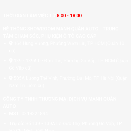
THỜI GIAN LÀM VIỆC TỪ
8:00 - 18:00
HỆ THỐNG SHOWROOM MẠNH QUÂN AUTO - TRUNG
TÂM CHĂM SÓC, PHỤ KIỆN Ô TÔ CAO CẤP
164 Hùng Vương, Phường Vườn Lài, TP. HCM (Quận 10
cũ)
139 - 139A Lê Đức Thọ, Phường Gò Vấp, TP. HCM (Quận
Gò Vấp cũ)
505A Lương Thế Vinh, Phường Đại Mỗ, TP. Hà Nội (Quận
Nam Từ Liêm cũ)
CÔNG TY TNHH THƯƠNG MẠI DỊCH VỤ MẠNH QUÂN
AUTO
MST:
0318321894
Trụ sở:
Số 139 - 139A Lê Đức Thọ, Phường Gò Vấp, TP
Hồ Chí Minh, Việt Nam