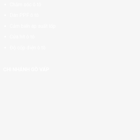
Chăm sóc ô tô
Dán PPF ô tô
Cảm biến áp suất lốp
Cửa hít ô tô
Độ cốp điện ô tô
CHI NHÁNH GÒ VẤP