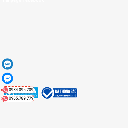
Fanpage Facebook
0934.095.209
0965.789.779
Copyright 2026 ©
Mạnh Quân Auto