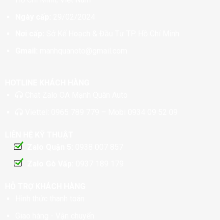
Ngày cấp:
29/02/2024
Nơi cấp:
Sở Kế Hoạch & Đầu Tư TP. Hồ Chí Minh
Gmail:
manhquanoto@gmail.com
HOTLINE KHÁCH HÀNG
Chat
Zalo OA Mạnh Quân Auto
Viettel:
0965 789 779
– Mobi
0934 09 52 09
LIÊN HỆ KỸ THUẬT
Zalo Quận 5:
0938 007 857
Zalo Gò Vấp:
0937 189 179
HỖ TRỢ KHÁCH HÀNG
Hình thức thanh toán
Giao hàng - Vận chuyển