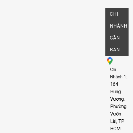
CHI
NHÁNH
GẦN
BẠN
Chi
Nhánh 1:
164
Hùng
Vương,
Phường
Vườn
Lài, TP.
HCM