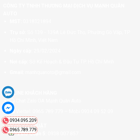
CÔNG TY TNHH THƯƠNG MẠI DỊCH VỤ MẠNH QUÂN
AUTO
MST:
0318321894
Trụ sở:
Số 139 - 139A Lê Đức Thọ, Phường Gò Vấp, TP
Hồ Chí Minh, Việt Nam
Ngày cấp:
29/02/2024
Nơi cấp:
Sở Kế Hoạch & Đầu Tư TP. Hồ Chí Minh
Gmail:
manhquanoto@gmail.com
HOTLINE KHÁCH HÀNG
Chat
Zalo OA Mạnh Quân Auto
Viettel:
0965 789 779
– Mobi
0934 09 52 09
0934.095.209
LIÊN HỆ KỸ THUẬT
0965.789.779
Zalo Quận 5:
0938 007 857