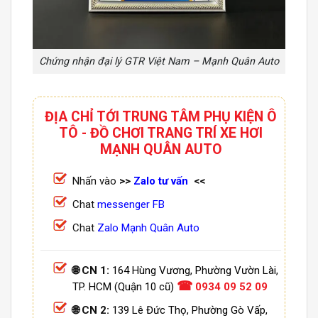
Chứng nhận đại lý GTR Việt Nam – Mạnh Quân Auto
ĐỊA CHỈ TỚI TRUNG TÂM PHỤ KIỆN Ô
TÔ - ĐỒ CHƠI TRANG TRÍ XE HƠI
MẠNH QUÂN AUTO
Nhấn vào
>>
Zalo tư vấn
<<
Chat
messenger FB
Chat
Zalo Mạnh Quân Auto
🌐 CN 1:
164 Hùng Vương, Phường Vườn Lài,
☎
TP. HCM (Quận 10 cũ)
0934 09 52 09
🌐 CN 2:
139 Lê Đức Thọ, Phường Gò Vấp,