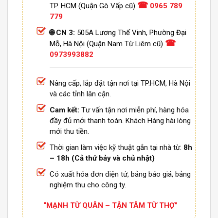
☎
TP. HCM (Quận Gò Vấp cũ)
0965 789
779
🌐 CN 3:
505A Lương Thế Vinh, Phường Đại
☎
Mỗ, Hà Nội (Quận Nam Từ Liêm cũ)
0973993882
Nâng cấp, lắp đặt tận nơi tại TP.HCM, Hà Nội
và các tỉnh lân cận.
Cam kết:
Tư vấn tận nơi miễn phí, hàng hóa
đầy đủ mới thanh toán. Khách Hàng hài lòng
mới thu tiền.
Thời gian làm việc kỹ thuật gắn tại nhà từ:
8h
– 18h (Cả thứ bảy và chủ nhật)
Có xuất hóa đơn điện tử, bảng báo giá, bảng
nghiệm thu cho công ty.
“MẠNH TỪ QUÂN – TẬN TÂM TỪ THỢ”