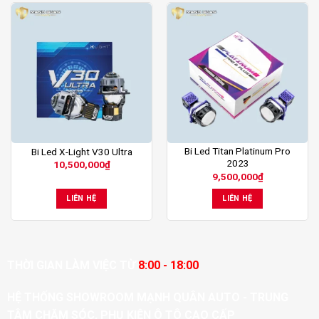
Bi Led Titan Platinum Pro
Bi Led X-Light V30 Ultra
2023
10,500,000
₫
9,500,000
₫
LIÊN HỆ
LIÊN HỆ
THỜI GIAN LÀM VIỆC TỪ
8:00 - 18:00
HỆ THỐNG SHOWROOM MẠNH QUÂN AUTO - TRUNG
TÂM CHĂM SÓC, PHỤ KIỆN Ô TÔ CAO CẤP