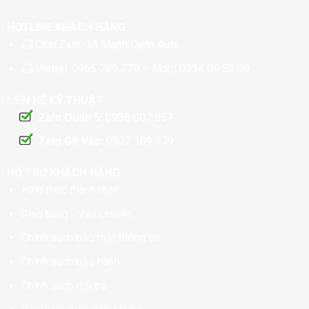
HOTLINE KHÁCH HÀNG
Chat
Zalo OA Mạnh Quân Auto
Viettel:
0965 789 779
– Mobi
0934 09 52 09
LIÊN HỆ KỸ THUẬT
Zalo Quận 5:
0938 007 857
Zalo Gò Vấp:
0937 189 179
HỖ TRỢ KHÁCH HÀNG
Hình thức thanh toán
Giao hàng - Vận chuyển
Chính sách bảo mật thông tin
Chính sách bảo hành
Chính sách đổi trả