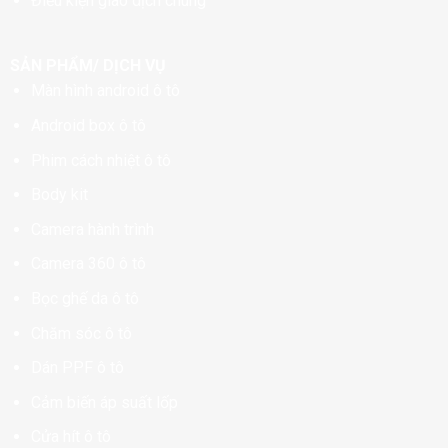
Điều kiện giao dịch chung
SẢN PHẨM/ DỊCH VỤ
Màn hình android ô tô
Android box ô tô
Phim cách nhiệt ô tô
Body kit
Camera hành trình
Camera 360 ô tô
Bọc ghế da ô tô
Chăm sóc ô tô
Dán PPF ô tô
Cảm biến áp suất lốp
Cửa hít ô tô