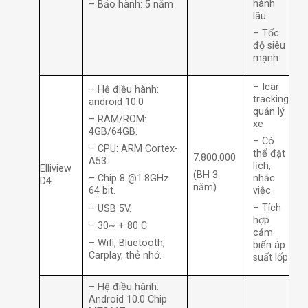
hành
– Bảo hành: 5 năm
lâu
– Tốc
độ siêu
mạnh
– Icar
– Hệ điều hành:
tracking
android 10.0
quản lý
– RAM/ROM:
xe
4GB/64GB.
– Có
– CPU: ARM Cortex-
thể đặt
7.800.000
A53.
lịch,
Elliview
(BH 3
nhắc
– Chip 8 @1.8GHz
D4
năm)
việc
64 bit.
– Tích
– USB 5V.
hợp
– 30~ + 80 C.
cảm
– Wifi, Bluetooth,
biến áp
Carplay, thẻ nhớ.
suất lốp
– Hệ điều hành:
Android 10.0 Chip