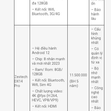
đa 128GB
ổn
– Kết nối: Wifi,
– Bảo
Bluetooth, 3G/4G
hành
lâu
– Cấu
hình
khủng
nhất
– Hệ điều hành:
– Có
Android 12
quản lý
định vị
– Chip: 8 nhân mạnh
từ xa
và mới nhất 2023
– Bộ
– Ram/ Rom: 8GB/
nhớ
128GB
11.500.000
Zestech
mạnh
– Kết nối: Bluetooth,
DX14
(BH 5
nhất
Wifi, Sim 4G
Pro
năm)
– Công
– Chất lượng video:
nghệ
4K @fps (H.264,
cao
HEVC, VP8/VP9)
nhất
– Kết nối: HDMI
– Bảo