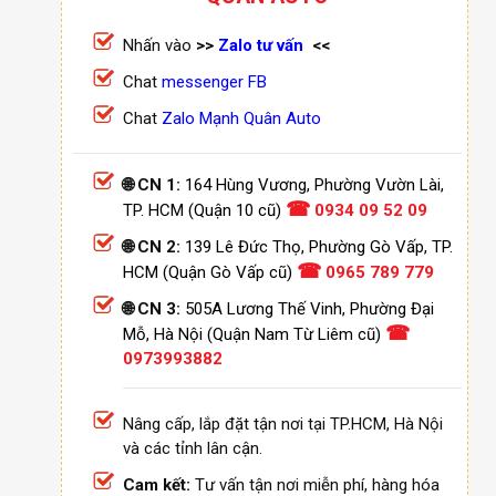
Nhấn vào
>>
Zalo tư vấn
<<
Chat
messenger FB
Chat
Zalo Mạnh Quân Auto
🌐 CN 1:
164 Hùng Vương, Phường Vườn Lài,
☎
TP. HCM (Quận 10 cũ)
0934 09 52 09
🌐 CN 2:
139 Lê Đức Thọ, Phường Gò Vấp, TP.
☎
HCM (Quận Gò Vấp cũ)
0965 789 779
🌐 CN 3:
505A Lương Thế Vinh, Phường Đại
☎
Mỗ, Hà Nội (Quận Nam Từ Liêm cũ)
0973993882
Nâng cấp, lắp đặt tận nơi tại TP.HCM, Hà Nội
và các tỉnh lân cận.
Cam kết:
Tư vấn tận nơi miễn phí, hàng hóa