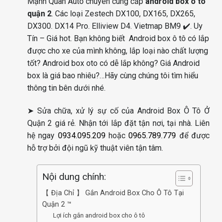
Mạnh Quân Auto chuyên cung cấp
android box ô tô
quận 2
. Các loại Zestech DX100, DX165, DX265,
DX300. DX14 Pro. Elliview D4. Vietmap BM9 ✔️. Uy
Tín – Giá hot. Bạn không biết Android box ô tô có lắp
được cho xe của mình không, lắp loại nào chất lượng
tốt? Android box oto có dễ lắp không? Giá Android
box là giá bao nhiêu?…Hãy cùng chúng tôi tìm hiểu
thông tin bên dưới nhé.
➤ Sửa chữa, xử lý sự cố của Android Box Ô Tô Ở
Quận 2 giá rẻ. Nhận tới lắp đặt tận nơi, tại nhà. Liên
hệ ngay
0934.095.209
hoặc
0965.789.779
để được
hỗ trợ bởi đội ngũ kỹ thuật viên tận tâm.
Nội dung chính:
【 Địa Chỉ 】 Gắn Android Box Cho Ô Tô Tại
Quận 2 ™
Lợi ích gắn android box cho ô tô