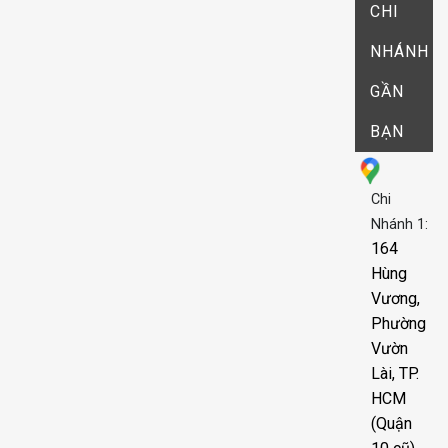
CHI
NHÁNH
GẦN
BẠN
Chi
Nhánh 1:
164
Hùng
Vương,
Phường
Vườn
Lài, TP.
HCM
(Quận