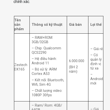
chính xác.
Tên
sản
Thông số kỹ thuật
Giá bán
Lợi thế
phẩm
– RAM+ROM:
3GB/32GB
– Chip: Qualcomm
– Giá rẻ
QCS2290
– Có
– Hệ điều hành:
quản lý
6.000.000
Android 11
định vị
Zestech
(BH 2
từ xa
DX165
– Bộ xử lý: ARM
năm)
Cortex A53
–
Android
– Kết nối: Bluetooth,
mới
Wifi, Sim 4G
– Chất lượng video:
1080P 30fps
– Ram/ Rom: 4GB/
– Giá
64GB.