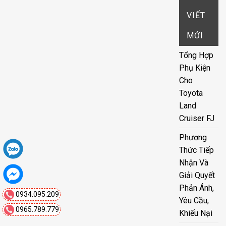
VIẾT
MỚI
Tổng Hợp
Phụ Kiện
Cho
Toyota
Land
Cruiser FJ
Phương
Thức Tiếp
Nhận Và
Giải Quyết
Phản Ánh,
0934.095.209
Yêu Cầu,
0965.789.779
Khiếu Nại