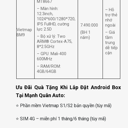
MT8667
– Màn hình:
– Hỗ
12.3inch,
trợ thẻ
1024*600/1280*720,
nhớ
IPS FullHD, cường
7.490.000
ngoài
lực 2.5D
Vietmap
(BH 1
– Giá
BM9
– Bộ xử lý: Two
năm)
tầm
ARM® Cortex-A75,
trung
8*2.5GHz
dễ tiếp
cận
– GPU: Mali-400
600MHz
– RAM/ROM:
4GB/64GB
Ưu Đãi Quà Tặng Khi Lắp Đặt Android Box
Tại Mạnh Quân Auto:
⭐ Phần mềm Vietmap S1/S2 bản quyền (tùy mã)
⭐ SIM 4G – miễn phí 1 tháng/6 tháng (tùy mã)