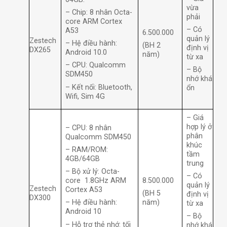
vừa
– Chip: 8 nhân Octa-
phải
core ARM Cortex
– Có
A53
6.500.000
quản lý
Zestech
– Hệ điều hành:
(BH 2
định vị
DX265
Android 10.0
năm)
từ xa
– CPU: Qualcomm
– Bộ
SDM450
nhớ khá
– Kết nối: Bluetooth,
ổn
Wifi, Sim 4G
– Giá
hợp lý ở
– CPU: 8 nhân
phân
Qualcomm SDM450
khúc
– RAM/ROM:
tầm
4GB/64GB
trung
– Bộ xử lý: Octa-
– Có
8.500.000
core 1.8GHz ARM
quản lý
Zestech
Cortex A53
(BH 5
định vị
DX300
năm)
– Hệ điều hành:
từ xa
Android 10
– Bộ
– Hỗ trợ thẻ nhớ: tối
nhớ khá