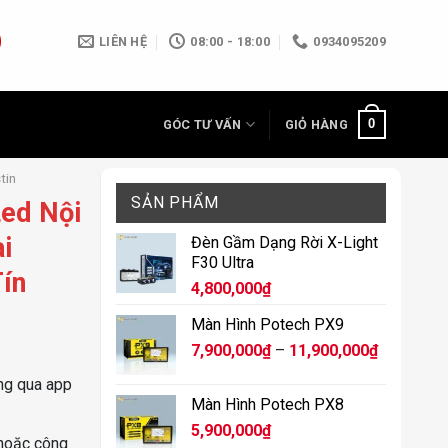
LIÊN HỆ
08:00 - 18:00
0934095209
0
GÓC TƯ VẤN
GIỎ HÀNG
tin
SẢN PHẨM
Led Nội
i
Đèn Gầm Dạng Rời X-Light
F30 Ultra
ín
4,800,000
₫
Màn Hình Potech PX9
Khoảng
7,900,000
₫
–
11,900,000
₫
giá:
ng qua app
từ
Màn Hình Potech PX8
7,900,000
5,900,000
₫
đến
 hoặc công