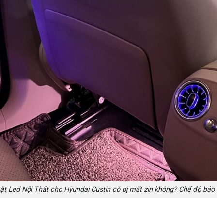
ặt Led Nội Thất cho Hyundai Custin có bị mất zin không? Chế độ bảo