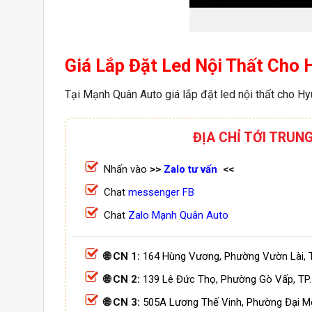
Giá Lắp Đặt Led Nội Thất Cho 
Tại Mạnh Quân Auto giá lắp đặt led nội thất cho H
ĐỊA CHỈ TỚI TRUN
Nhấn vào
>>
Zalo tư vấn
<<
Chat
messenger FB
Chat
Zalo Mạnh Quân Auto
🌐 CN 1:
164 Hùng Vương, Phường Vườn Lài, 
🌐 CN 2:
139 Lê Đức Thọ, Phường Gò Vấp, TP
🌐 CN 3:
505A Lương Thế Vinh, Phường Đại M