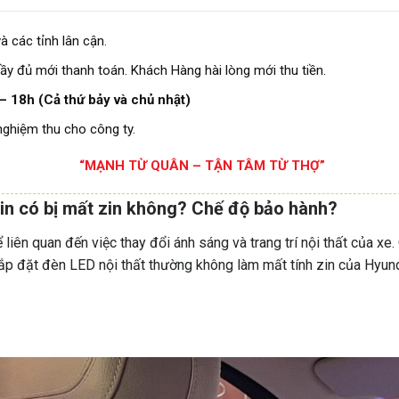
à các tỉnh lân cận.
ầy đủ mới thanh toán. Khách Hàng hài lòng mới thu tiền.
– 18h (Cả thứ bảy và chủ nhật)
nghiệm thu cho công ty.
“MẠNH TỪ QUÂN – TẬN TÂM TỪ THỢ”
in có bị mất zin không? Chế độ bảo hành?
liên quan đến việc thay đổi ánh sáng và trang trí nội thất của xe
ắp đặt đèn LED nội thất thường không làm mất tính zin của Hyunda