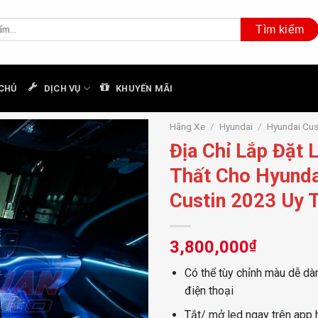
CHỦ
DỊCH VỤ
KHUYẾN MÃI
Hãng Xe
/
Hyundai
/
Hyundai Cus
Địa Chỉ Lắp Đặt 
Thất Cho Hyunda
Custin 2023 Uy T
3,800,000
₫
Có thể tùy chỉnh màu dễ dà
điện thoại
Tắt/ mở led ngay trên app