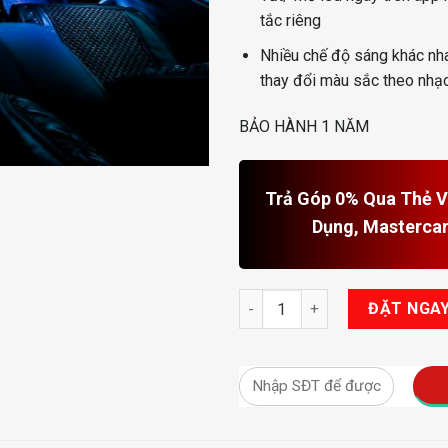
tắc riêng
Nhiều chế độ sáng khác nha
thay đổi màu sắc theo nhạ
BẢO HÀNH 1 NĂM
Trả Góp 0% Qua Thẻ Vi
Dụng, Masterca
Địa Chỉ Lắp Đặt Led Nội Thất 
ĐẶT NGA