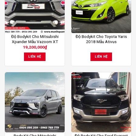
Độ Bodykit Cho Mitsubishi
Độ Bodykit Cho Toyota Yaris
Xpander Mẫu Vazoom XT
2018 Mẫu Ativus
19,200,000
₫
LIÊN HỆ
LIÊN HỆ
Body Kit Cho Mitsubishi
Độ Body Kit Cho Ford Everest