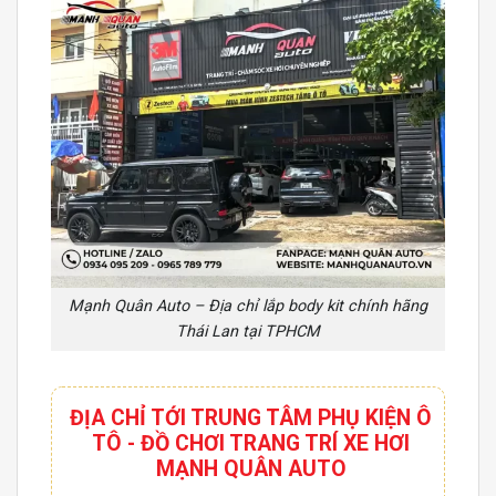
Mạnh Quân Auto – Địa chỉ lắp body kit chính hãng
Thái Lan tại TPHCM
ĐỊA CHỈ TỚI TRUNG TÂM PHỤ KIỆN Ô
TÔ - ĐỒ CHƠI TRANG TRÍ XE HƠI
MẠNH QUÂN AUTO