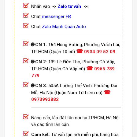
Nhấn vào
>>
Zalo tư vấn
<<
Chat
messenger FB
Chat
Zalo Mạnh Quân Auto
🌐 CN 1:
164 Hùng Vương, Phường Vườn Lài,
☎
TP. HCM (Quận 10 cũ)
0934 09 52 09
🌐 CN 2:
139 Lê Đức Thọ, Phường Gò Vấp,
☎
TP. HCM (Quận Gò Vấp cũ)
0965 789
779
🌐 CN 3:
505A Lương Thế Vinh, Phường Đại
☎
Mỗ, Hà Nội (Quận Nam Từ Liêm cũ)
0973993882
Nâng cấp, lắp đặt tận nơi tại TP.HCM, Hà Nội
và các tỉnh lân cận.
Cam kết:
Tư vấn tận nơi miễn phí, hàng hóa