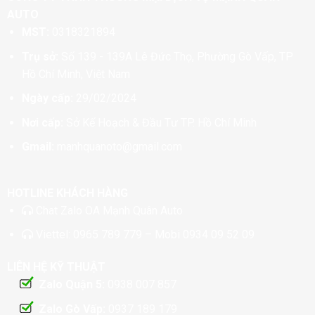
AUTO
MST:
0318321894
Trụ sở:
Số 139 - 139A Lê Đức Thọ, Phường Gò Vấp, TP
Hồ Chí Minh, Việt Nam
Ngày cấp:
29/02/2024
Nơi cấp:
Sở Kế Hoạch & Đầu Tư TP. Hồ Chí Minh
Gmail:
manhquanoto@gmail.com
HOTLINE KHÁCH HÀNG
Chat
Zalo OA Mạnh Quân Auto
Viettel:
0965 789 779
– Mobi
0934 09 52 09
LIÊN HỆ KỸ THUẬT
Zalo Quận 5:
0938 007 857
Zalo Gò Vấp:
0937 189 179