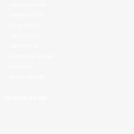
Camera hành trình
Camera 360 ô tô
Bọc ghế da ô tô
Chăm sóc ô tô
Dán PPF ô tô
Cảm biến áp suất lốp
Cửa hít ô tô
Độ cốp điện ô tô
CHI NHÁNH GÒ VẤP