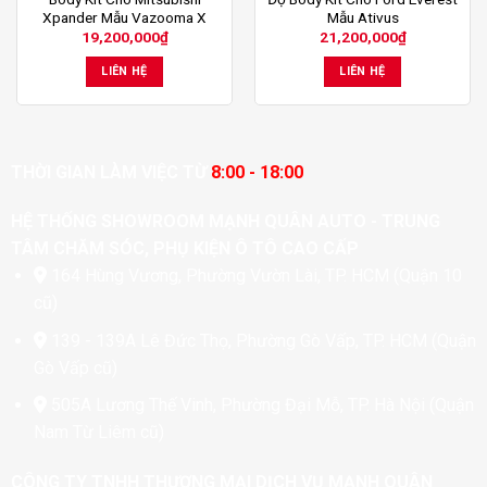
Xpander Mẫu Vazooma X
Mẫu Ativus
19,200,000
₫
21,200,000
₫
LIÊN HỆ
LIÊN HỆ
THỜI GIAN LÀM VIỆC TỪ
8:00 - 18:00
HỆ THỐNG SHOWROOM MẠNH QUÂN AUTO - TRUNG
TÂM CHĂM SÓC, PHỤ KIỆN Ô TÔ CAO CẤP
164 Hùng Vương, Phường Vườn Lài, TP. HCM (Quận 10
cũ)
139 - 139A Lê Đức Thọ, Phường Gò Vấp, TP. HCM (Quận
Gò Vấp cũ)
505A Lương Thế Vinh, Phường Đại Mỗ, TP. Hà Nội (Quận
Nam Từ Liêm cũ)
CÔNG TY TNHH THƯƠNG MẠI DỊCH VỤ MẠNH QUÂN