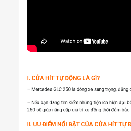
I. CỬA HÍT TỰ ĐỘNG LÀ GÌ?
– Mercedes GLC 250 là dòng xe sang trọng, đẳng cấ
– Nếu bạn đang tìm kiếm những tiện ích hiện đại 
250 sẽ giúp nâng cấp giá trị xe đồng thời đảm bảo 
II. ƯU ĐIỂM NỔI BẬT CỦA CỬA HÍT T