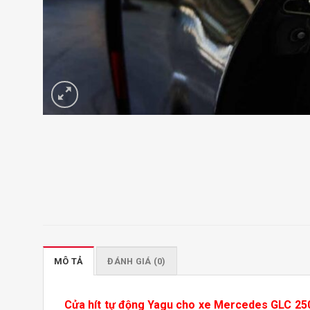
MÔ TẢ
ĐÁNH GIÁ (0)
Cửa hít tự động Yagu cho xe Mercedes GLC 25