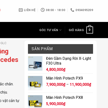
LIÊN HỆ
08:00 - 18:00
0934095209
0
GÓC TƯ VẤN
GIỎ HÀNG
 GLC
SẢN PHẨM
ộng
rcedes
Đèn Gầm Dạng Rời X-Light
F30 Ultra
4,800,000
₫
Màn Hình Potech PX9
ắc chắn.
Khoảng
7,900,000
₫
–
11,900,000
₫
giá:
chịu.
từ
Màn Hình Potech PX8
7,900,000
p vật cản tự
5,900,000
₫
đến