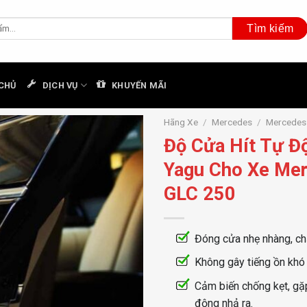
CHỦ
DỊCH VỤ
KHUYẾN MÃI
Hãng Xe
/
Mercedes
/
Mercedes
Độ Cửa Hít Tự Đ
Yagu Cho Xe Me
GLC 250
Đóng cửa nhẹ nhàng, ch
Không gây tiếng ồn khó 
Cảm biến chống kẹt, gặ
động nhả ra.