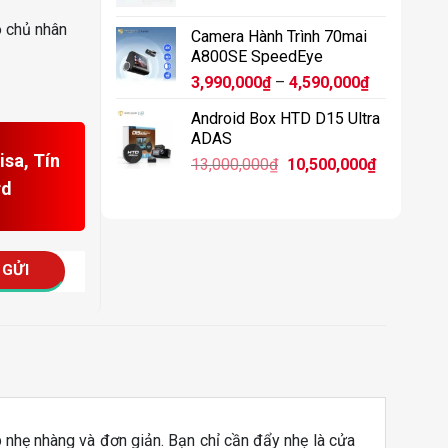
11,900,0
 chủ nhân
Camera Hành Trình 70mai
A800SE SpeedEye
Khoảng
3,990,000
₫
–
4,590,000
₫
giá:
Android Box HTD D15 Ultra
từ
ADAS
3,990,000₫
sa, Tín
Giá
Giá
13,000,000
₫
10,500,000
₫
đến
gốc
hiện
4,590,000₫
rd
là:
tại
13,000,000₫.
là:
10,500,00
nhẹ nhàng và đơn giản. Bạn chỉ cần đẩy nhẹ là cửa