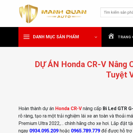
Chuyển
Tìm
đến
kiếm:
nội
dung
DANH MỤC SẢN PHẨM
TRANG 
DỰ ÁN Honda CR-V Nâng C
Tuyệt 
Hoàn thành dự án
Honda CR-V
nâng cấp
Bi Led GTR G
rõ ràng, tạo ra một trải nghiệm lái xe an toàn và thoải m
Premium Ultra 2022,… chính hãng cho xe hơi. Lắp đặt tận 
ngay
0934.095.209
hoặc
0965.789.779
để được hỗ trợ 