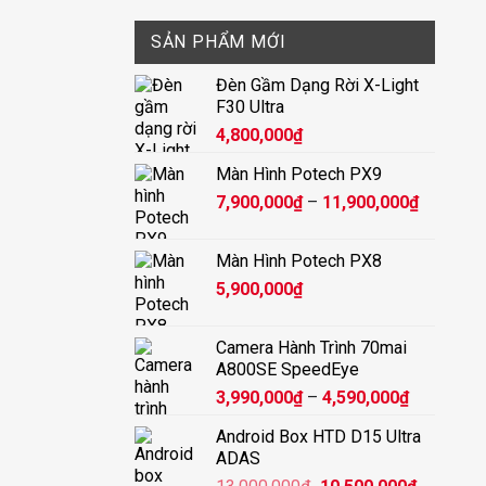
SẢN PHẨM MỚI
Đèn Gầm Dạng Rời X-Light
F30 Ultra
4,800,000
₫
Màn Hình Potech PX9
Khoảng
7,900,000
₫
–
11,900,000
₫
giá:
từ
Màn Hình Potech PX8
7,900,00
5,900,000
₫
đến
11,900,
Camera Hành Trình 70mai
A800SE SpeedEye
Khoảng
3,990,000
₫
–
4,590,000
₫
giá:
Android Box HTD D15 Ultra
từ
ADAS
3,990,000
Giá
Giá