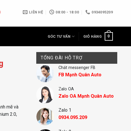
LIÊN HỆ
08:00 - 18:00
0934095209
0
GÓC TƯ VẤN
GIỎ HÀNG
TỔNG ĐÀI HỖ TRỢ
g
Chát messenger FB
FB Mạnh Quân Auto
Zalo OA
Zalo OA Mạnh Quân Auto
ạnh mẽ và
Zalo 1
mium 2.0,
0934.095.209