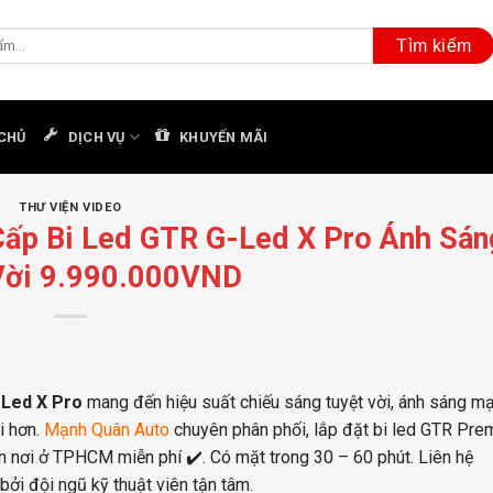
CHỦ
DỊCH VỤ
KHUYẾN MÃI
THƯ VIỆN VIDEO
ấp Bi Led GTR G-Led X Pro Ánh Sán
Vời 9.990.000VND
-Led X Pro
mang đến hiệu suất chiếu sáng tuyệt vời, ánh sáng m
ái hơn.
Mạnh Quân Auto
chuyên phân phối, lắp đặt bi led GTR Pre
nơi ở TPHCM miễn phí ✔️. Có mặt trong 30 – 60 phút. Liên hệ
bởi đội ngũ kỹ thuật viên tận tâm.