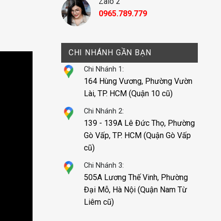
Zalo 2
0965.789.779
i
CHI NHÁNH GẦN BẠN
Chi Nhánh 1:
164 Hùng Vương, Phường Vườn
Lài, TP. HCM (Quận 10 cũ)
Chi Nhánh 2:
139 - 139A Lê Đức Thọ, Phường
Gò Vấp, TP. HCM (Quận Gò Vấp
cũ)
Chi Nhánh 3:
505A Lương Thế Vinh, Phường
Đại Mỗ, Hà Nội (Quận Nam Từ
Liêm cũ)