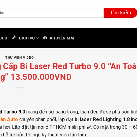
CHỦ
DỊCH VỤ
KHUYẾN MÃI
THƯ VIỆN VIDEO
Cấp Bi Laser Red Turbo 9.0 “An Toà
ng” 13.500.000VND
d Turbo 9.0
mang đến sự sang trọng, thân đèn được phủ sơn tĩn
ân Auto
chuyên phân phối, lắp đặt
bi laser Red Lighting 1.8 in
e hơi. Lắp đặt tận nơi ở TPHCM miễn phí ✔️. Có mặt trong 30 – 60
hỗ trợ bởi đội ngũ kỹ thuật viên tận tâm.