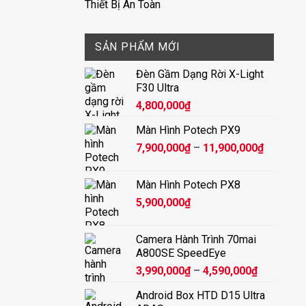
Thiết Bị An Toàn
SẢN PHẨM MỚI
Đèn Gầm Dạng Rời X-Light
F30 Ultra
4,800,000
₫
Màn Hình Potech PX9
Khoảng
7,900,000
₫
–
11,900,000
₫
giá:
từ
Màn Hình Potech PX8
7,900,00
5,900,000
₫
đến
11,900,
Camera Hành Trình 70mai
A800SE SpeedEye
Khoảng
3,990,000
₫
–
4,590,000
₫
giá:
Android Box HTD D15 Ultra
từ