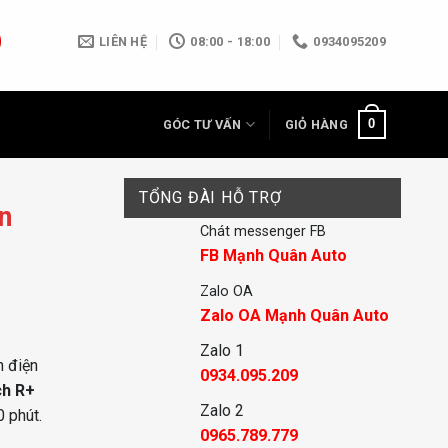
LIÊN HỆ
08:00 - 18:00
0934095209
0
GÓC TƯ VẤN
GIỎ HÀNG
TỔNG ĐÀI HỖ TRỢ
n
Chát messenger FB
FB Mạnh Quân Auto
Zalo OA
Zalo OA Mạnh Quân Auto
Zalo 1
h điện
0934.095.209
ch R+
Zalo 2
 phút.
0965.789.779