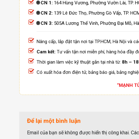
🌐 CN 1:
164 Hùng Vương, Phường Vườn Lài, TP. H
🌐 CN 2:
139 Lê Đức Thọ, Phường Gò Vấp, TP. HC
🌐 CN 3:
505A Lương Thế Vinh, Phường Đại Mỗ, H
Nâng cấp, lắp đặt tận nơi tại TP.HCM, Hà Nội và các
Cam kết:
Tư vấn tận nơi miễn phí, hàng hóa đầy đủ
Thời gian làm việc kỹ thuật gắn tại nhà từ:
8h – 18h
Có xuất hóa đơn điện tử, bảng báo giá, bảng nghiệ
“MẠNH TỪ
Để lại một bình luận
Email của bạn sẽ không được hiển thị công khai.
Các