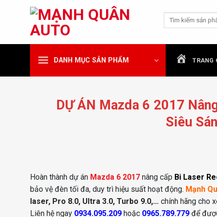
Chuyển
Tìm
đến
kiếm:
nội
dung
DANH MỤC SẢN PHẨM
TRANG 
DỰ ÁN Mazda 6 2017 Nâng 
Siêu Sá
Hoàn thành dự án
Mazda 6 2017
nâng cấp
Bi Laser Re
bảo vệ đèn tối đa, duy trì hiệu suất hoạt động.
Mạnh Qu
laser, Pro 8.0, Ultra 3.0, Turbo 9.0,…
chính hãng cho x
Liên hệ ngay
0934.095.209
hoặc
0965.789.779
để được 