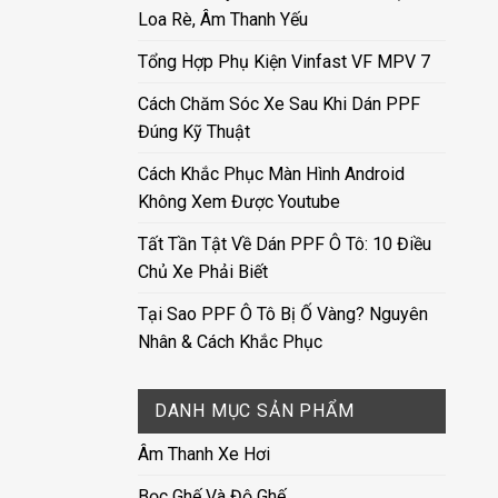
Loa Rè, Âm Thanh Yếu
Tổng Hợp Phụ Kiện Vinfast VF MPV 7
Cách Chăm Sóc Xe Sau Khi Dán PPF
Đúng Kỹ Thuật
Cách Khắc Phục Màn Hình Android
Không Xem Được Youtube
Tất Tần Tật Về Dán PPF Ô Tô: 10 Điều
Chủ Xe Phải Biết
Tại Sao PPF Ô Tô Bị Ố Vàng? Nguyên
Nhân & Cách Khắc Phục
DANH MỤC SẢN PHẨM
Âm Thanh Xe Hơi
Bọc Ghế Và Độ Ghế