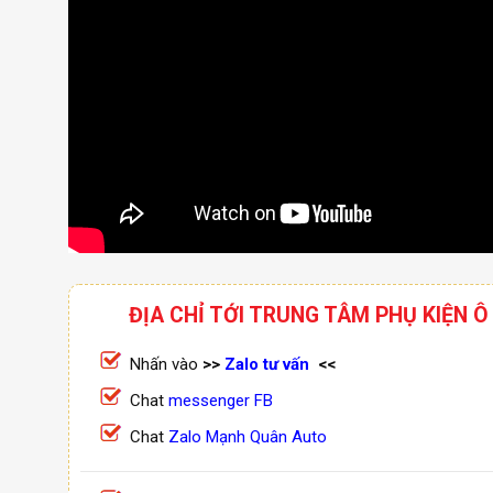
ĐỊA CHỈ TỚI TRUNG TÂM PHỤ KIỆN Ô
Nhấn vào
>>
Zalo tư vấn
<<
Chat
messenger FB
Chat
Zalo Mạnh Quân Auto