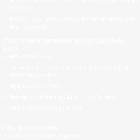
139 - 139A Lê Đức Thọ, Phường Gò Vấp, TP. HCM (Quận
Gò Vấp cũ)
505A Lương Thế Vinh, Phường Đại Mỗ, TP. Hà Nội (Quận
Nam Từ Liêm cũ)
CÔNG TY TNHH THƯƠNG MẠI DỊCH VỤ MẠNH QUÂN
AUTO
MST:
0318321894
Trụ sở:
Số 139 - 139A Lê Đức Thọ, Phường Gò Vấp, TP
Hồ Chí Minh, Việt Nam
Ngày cấp:
29/02/2024
Nơi cấp:
Sở Kế Hoạch & Đầu Tư TP. Hồ Chí Minh
Gmail:
manhquanoto@gmail.com
HOTLINE KHÁCH HÀNG
Chat
Zalo OA Mạnh Quân Auto