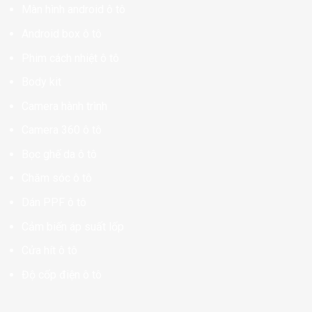
Màn hình android ô tô
Android box ô tô
Phim cách nhiệt ô tô
Body kit
Camera hành trình
Camera 360 ô tô
Bọc ghế da ô tô
Chăm sóc ô tô
Dán PPF ô tô
Cảm biến áp suất lốp
Cửa hít ô tô
Độ cốp điện ô tô