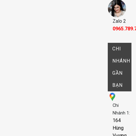
Zalo 2
0965.789.
CHI
NHÁNH
GẦN
BẠN
Chi
Nhánh 1:
164
Hùng
Vương,