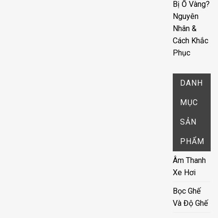
Bị Ố Vàng?
Nguyên
Nhân &
Cách Khắc
Phục
DANH
MỤC
SẢN
PHẨM
Âm Thanh
Xe Hơi
Bọc Ghế
Và Độ Ghế