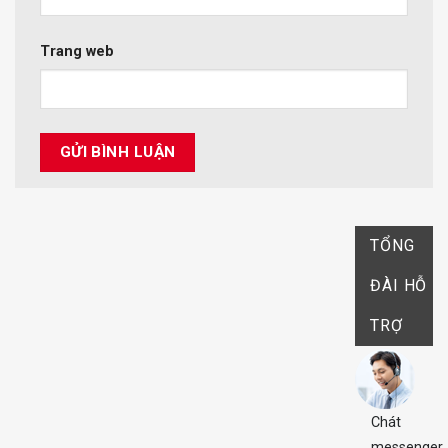
Trang web
TỔNG
ĐÀI HỖ
TRỢ
Chát
messenger