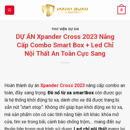
Chuyển
đến
0
nội
dung
THƯ VIỆN DỰ ÁN
DỰ ÁN Xpander Cross 2023 Nâng
Cấp Combo Smart Box + Led Chỉ
Nội Thất An Toàn Cực Sang
Hoàn thành dự án
Xpander Cross 2023
nâng cấp combo an
toàn, đầy sang trọng.
Đề nổ từ xa smartbox
còn được gọi
là hệ thống khởi động từ xa, dành cho xe đã được trang bị
sẵn nút “start stop”. Không chỉ giúp bạn khởi động xe từ xa,
mà sản phẩm còn có các tính năng tiện ích khác: khóa mở
cửa, tìm xe trong bãi, cảnh báo chống trộm,… mang đến sự
thuận tiện trong quá trình sử dụng.
Led chỉ nội thất
mang lại