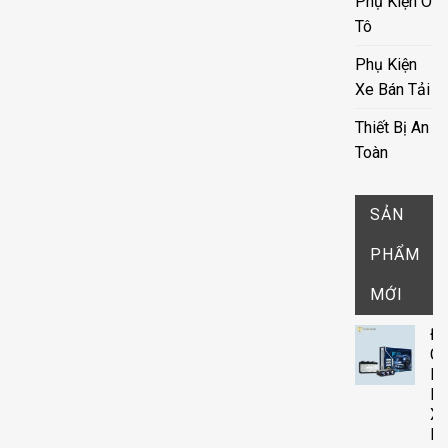
Phụ Kiện Ô
Tô
Phụ Kiện
Xe Bán Tải
Thiết Bị An
Toàn
SẢN
PHẨM
MỚI
Đ
G
D
Rờ
X-
Li