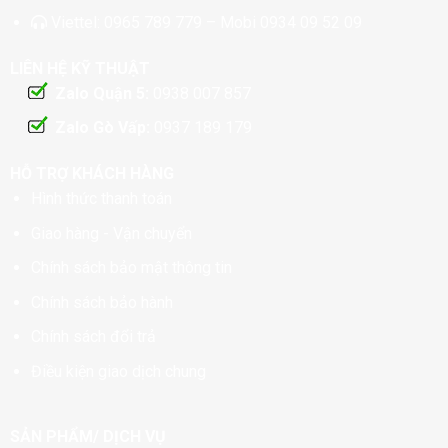
Viettel:
0965 789 779
– Mobi
0934 09 52 09
LIÊN HỆ KỸ THUẬT
Zalo Quận 5:
0938 007 857
Zalo Gò Vấp:
0937 189 179
HỖ TRỢ KHÁCH HÀNG
Hình thức thanh toán
Giao hàng - Vận chuyển
Chính sách bảo mật thông tin
Chính sách bảo hành
Chính sách đổi trả
Điều kiện giao dịch chung
SẢN PHẨM/ DỊCH VỤ