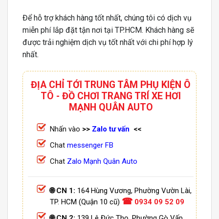
Để hỗ trợ khách hàng tốt nhất, chúng tôi có dịch vụ
miễn phí lắp đặt tận nơi tại TP.HCM. Khách hàng sẽ
được trải nghiệm dịch vụ tốt nhất với chi phí hợp lý
nhất.
ĐỊA CHỈ TỚI TRUNG TÂM PHỤ KIỆN Ô
TÔ - ĐỒ CHƠI TRANG TRÍ XE HƠI
MẠNH QUÂN AUTO
Nhấn vào
>>
Zalo tư vấn
<<
Chat
messenger FB
Chat
Zalo Mạnh Quân Auto
🌐 CN 1:
164 Hùng Vương, Phường Vườn Lài,
☎
TP. HCM (Quận 10 cũ)
0934 09 52 09
🌐 CN 2:
139 Lê Đức Thọ, Phường Gò Vấp,