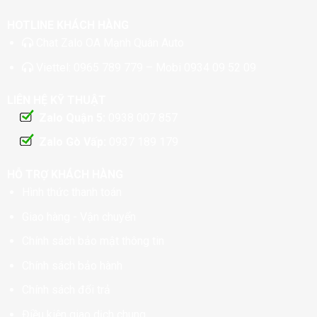
HOTLINE KHÁCH HÀNG
Chat
Zalo OA Mạnh Quân Auto
Viettel:
0965 789 779
– Mobi
0934 09 52 09
LIÊN HỆ KỸ THUẬT
Zalo Quận 5:
0938 007 857
Zalo Gò Vấp:
0937 189 179
HỖ TRỢ KHÁCH HÀNG
Hình thức thanh toán
Giao hàng - Vận chuyển
Chính sách bảo mật thông tin
Chính sách bảo hành
Chính sách đổi trả
Điều kiện giao dịch chung