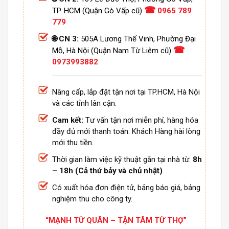
☎
TP. HCM (Quận Gò Vấp cũ)
0965 789
779
🌐 CN 3:
505A Lương Thế Vinh, Phường Đại
☎
Mỗ, Hà Nội (Quận Nam Từ Liêm cũ)
0973993882
Nâng cấp, lắp đặt tận nơi tại TP.HCM, Hà Nội
và các tỉnh lân cận.
Cam kết:
Tư vấn tận nơi miễn phí, hàng hóa
đầy đủ mới thanh toán. Khách Hàng hài lòng
mới thu tiền.
Thời gian làm việc kỹ thuật gắn tại nhà từ:
8h
– 18h (Cả thứ bảy và chủ nhật)
Có xuất hóa đơn điện tử, bảng báo giá, bảng
nghiệm thu cho công ty.
“MẠNH TỪ QUÂN – TẬN TÂM TỪ THỢ”