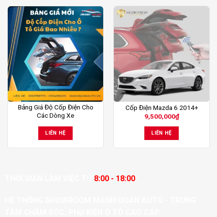
Bảng Giá Độ Cốp Điện Cho
Cốp Điện Mazda 6 2014+
Các Dòng Xe
9,500,000
₫
LIÊN HỆ
LIÊN HỆ
THỜI GIAN LÀM VIỆC TỪ
8:00 - 18:00
HỆ THỐNG SHOWROOM MẠNH QUÂN AUTO - TRUNG
TÂM CHĂM SÓC, PHỤ KIỆN Ô TÔ CAO CẤP