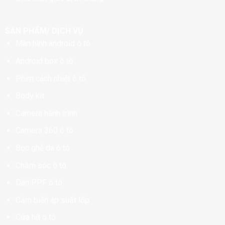
SẢN PHẨM/ DỊCH VỤ
Màn hình android ô tô
Android box ô tô
Phim cách nhiệt ô tô
Body kit
Camera hành trình
Camera 360 ô tô
Bọc ghế da ô tô
Chăm sóc ô tô
Dán PPF ô tô
Cảm biến áp suất lốp
Cửa hít ô tô