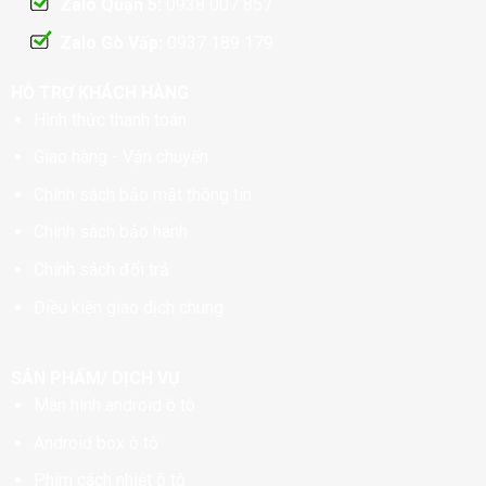
Zalo Quận 5:
0938 007 857
Zalo Gò Vấp:
0937 189 179
HỖ TRỢ KHÁCH HÀNG
Hình thức thanh toán
Giao hàng - Vận chuyển
Chính sách bảo mật thông tin
Chính sách bảo hành
Chính sách đổi trả
Điều kiện giao dịch chung
SẢN PHẨM/ DỊCH VỤ
Màn hình android ô tô
Android box ô tô
Phim cách nhiệt ô tô