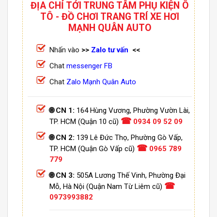
ĐỊA CHỈ TỚI TRUNG TÂM PHỤ KIỆN Ô
TÔ - ĐỒ CHƠI TRANG TRÍ XE HƠI
MẠNH QUÂN AUTO
Nhấn vào
>>
Zalo tư vấn
<<
Chat
messenger FB
Chat
Zalo Mạnh Quân Auto
🌐 CN 1:
164 Hùng Vương, Phường Vườn Lài,
☎
TP. HCM (Quận 10 cũ)
0934 09 52 09
🌐 CN 2:
139 Lê Đức Thọ, Phường Gò Vấp,
☎
TP. HCM (Quận Gò Vấp cũ)
0965 789
779
🌐 CN 3:
505A Lương Thế Vinh, Phường Đại
☎
Mỗ, Hà Nội (Quận Nam Từ Liêm cũ)
0973993882