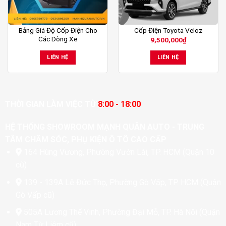
Bảng Giá Độ Cốp Điện Cho
Cốp Điện Toyota Veloz
Các Dòng Xe
9,500,000
₫
LIÊN HỆ
LIÊN HỆ
THỜI GIAN LÀM VIỆC TỪ
8:00 - 18:00
HỆ THỐNG SHOWROOM MẠNH QUÂN AUTO - TRUNG
TÂM CHĂM SÓC, PHỤ KIỆN Ô TÔ CAO CẤP
164 Hùng Vương, Phường Vườn Lài, TP. HCM (Quận 10
cũ)
139 - 139A Lê Đức Thọ, Phường Gò Vấp, TP. HCM (Quận
Gò Vấp cũ)
505A Lương Thế Vinh, Phường Đại Mỗ, TP. Hà Nội (Quận
Nam Từ Liêm cũ)