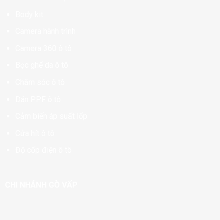
Body kit
Camera hành trình
Camera 360 ô tô
Bọc ghế da ô tô
Chăm sóc ô tô
Dán PPF ô tô
Cảm biến áp suất lốp
Cửa hít ô tô
Độ cốp điện ô tô
CHI NHÁNH GÒ VẤP