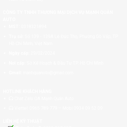
CÔNG TY TNHH THƯƠNG MẠI DỊCH VỤ MẠNH QUÂN
AUTO
MST:
0318321894
Trụ sở:
Số 139 - 139A Lê Đức Thọ, Phường Gò Vấp, TP
Hồ Chí Minh, Việt Nam
Ngày cấp:
29/02/2024
Nơi cấp:
Sở Kế Hoạch & Đầu Tư TP. Hồ Chí Minh
Gmail:
manhquanoto@gmail.com
HOTLINE KHÁCH HÀNG
Chat
Zalo OA Mạnh Quân Auto
Viettel:
0965 789 779
– Mobi
0934 09 52 09
LIÊN HỆ KỸ THUẬT