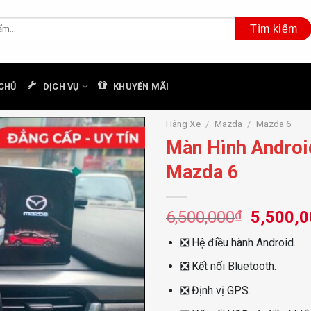
CHỦ
DỊCH VỤ
KHUYẾN MÃI
Hãng Xe
/
Mazda
/
Mazda 6
Màn Hình Androi
Mazda 6
Giá
6,500,000
₫
5,500,
gốc
❎
Hệ điều hành Android.
là:
6,500,0
❎
Kết nối Bluetooth.
❎
Định vị GPS.