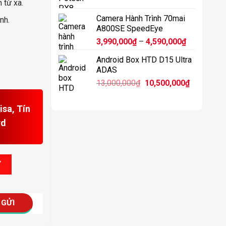
 từ xa.
11,900,0
Camera Hành Trình 70mai
nh.
A800SE SpeedEye
Khoảng
3,990,000
₫
–
4,590,000
₫
giá:
Android Box HTD D15 Ultra
từ
ADAS
3,990,000₫
Giá
Giá
13,000,000
₫
10,500,000
₫
đến
gốc
hiện
4,590,000₫
là:
tại
sa, Tín
13,000,000₫.
là:
rd
10,500,00
6 số lượng
Y