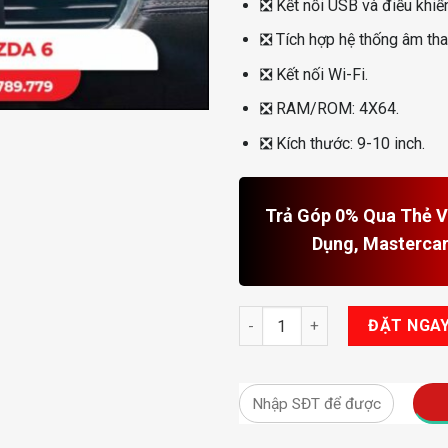
❎
Kết nối USB và điều khiển
❎
Tích hợp hệ thống âm tha
❎
Kết nối Wi-Fi.
❎
RAM/ROM: 4X64.
❎
Kích thước: 9-10 inch.
Trả Góp 0% Qua Thẻ Vi
Dụng, Masterca
Màn Hình Android cho Mazda 
ĐẶT NGA