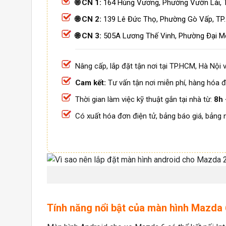
🌐 CN 1:
164 Hùng Vương, Phường Vườn Lài, 
🌐 CN 2:
139 Lê Đức Thọ, Phường Gò Vấp, TP
🌐 CN 3:
505A Lương Thế Vinh, Phường Đại M
Nâng cấp, lắp đặt tận nơi tại TP.HCM, Hà Nội v
Cam kết:
Tư vấn tận nơi miễn phí, hàng hóa đ
Thời gian làm việc kỹ thuật gắn tại nhà từ:
8h 
Có xuất hóa đơn điện tử, bảng báo giá, bảng 
Tính năng nổi bật của màn hình Mazda 