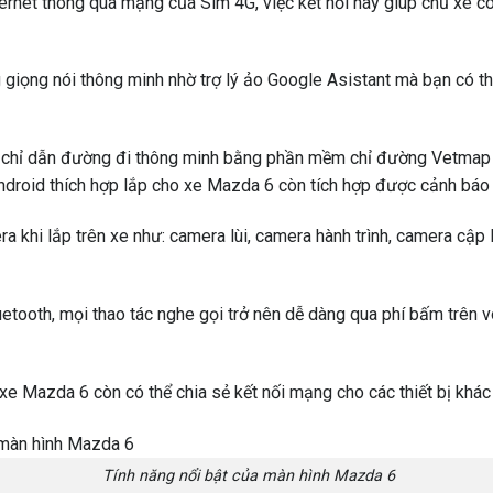
ernet thông qua mạng của Sim 4G, việc kết nối này giúp chủ xe có 
 giọng nói thông minh nhờ trợ lý ảo Google Asistant mà bạn có t
 chỉ dẫn đường đi thông minh bằng phần mềm chỉ đường Vetmap S1
ndroid thích hợp lắp cho xe Mazda 6 còn tích hợp được cảnh báo 
a khi lắp trên xe như: camera lùi, camera hành trình, camera cập
tooth, mọi thao tác nghe gọi trở nên dễ dàng qua phí bấm trên vô 
 xe Mazda 6 còn có thể chia sẻ kết nối mạng cho các thiết bị khác 
Tính năng nổi bật của màn hình Mazda 6