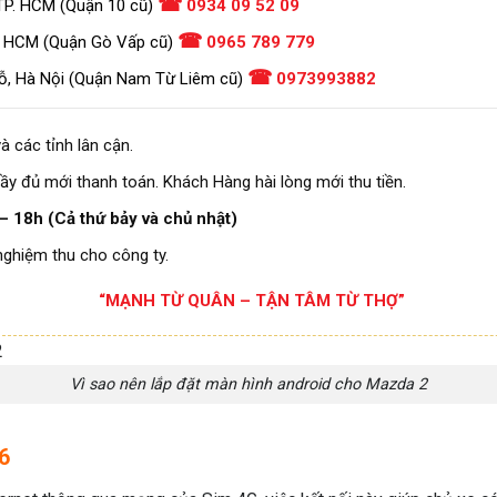
☎
TP. HCM (Quận 10 cũ)
0934 09 52 09
☎
. HCM (Quận Gò Vấp cũ)
0965 789 779
☎
ỗ, Hà Nội (Quận Nam Từ Liêm cũ)
0973993882
à các tỉnh lân cận.
ầy đủ mới thanh toán. Khách Hàng hài lòng mới thu tiền.
– 18h (Cả thứ bảy và chủ nhật)
nghiệm thu cho công ty.
“MẠNH TỪ QUÂN – TẬN TÂM TỪ THỢ”
Vì sao nên lắp đặt màn hình android cho Mazda 2
6