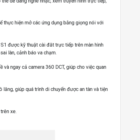
thể dễ dàng nghe nhạc, xem truyền hình trực tiếp,
hể thực hiện mở các ứng dụng bằng giọng nói với
 được kỹ thuật cài đăt trực tiếp trên màn hình
sai làn, cảnh báo va chạm.
 lề và ngay cả camera 360 DCT, giúp cho việc quan
lăng, giúp quá trình di chuyển được an tàn và tiện
trên xe.