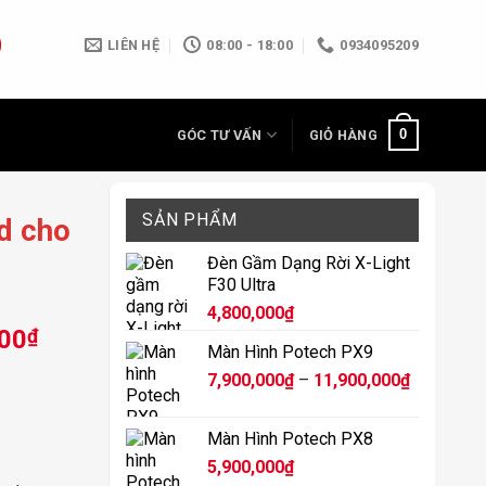
LIÊN HỆ
08:00 - 18:00
0934095209
0
GÓC TƯ VẤN
GIỎ HÀNG
SẢN PHẨM
d cho
Đèn Gầm Dạng Rời X-Light
F30 Ultra
4,800,000
₫
Giá
000
₫
Màn Hình Potech PX9
hiện
Khoảng
7,900,000
₫
–
11,900,000
₫
tại
giá:
00₫.
là:
từ
5,500,000₫.
Màn Hình Potech PX8
7,900,000
5,900,000
₫
đến