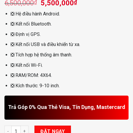
Giá
Giá
6,500,000
₫
5,500,000
₫
gốc
hiện
❎
Hệ điều hành Android.
là:
tại
6,500,000₫.
là:
❎
Kết nối Bluetooth.
5,500,000₫.
❎
Định vị GPS.
❎
Kết nối USB và điều khiển từ xa.
❎
Tích hợp hệ thống âm thanh.
❎
Kết nối Wi-Fi.
❎
RAM/ROM: 4X64.
❎
Kích thước: 9-10 inch.
Trả Góp 0% Qua Thẻ Visa, Tín Dụng, Mastercard
Màn Hình Android cho Mazda CX-9 số lượng
ĐẶT NGAY