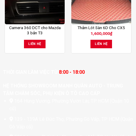
Camera 360 DCT cho Mazda
Thảm Lót Sàn 6D Cho CX5
3 bản T3
1,600,000
₫
LIÊN HỆ
LIÊN HỆ
THỜI GIAN LÀM VIỆC TỪ
8:00 - 18:00
HỆ THỐNG SHOWROOM MẠNH QUÂN AUTO - TRUNG
TÂM CHĂM SÓC, PHỤ KIỆN Ô TÔ CAO CẤP
164 Hùng Vương, Phường Vườn Lài, TP. HCM (Quận 10
cũ)
139 - 139A Lê Đức Thọ, Phường Gò Vấp, TP. HCM (Quận
Gò Vấp cũ)