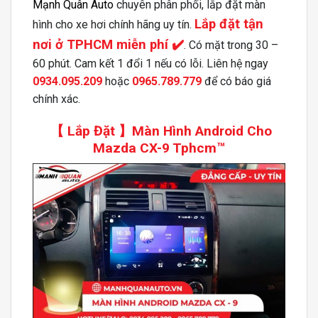
Mạnh Quân Auto
chuyên phân phối, lắp đặt màn
Lắp đặt tận
hình cho xe hơi chính hãng uy tín.
nơi ở TPHCM miễn phí ✔️
. Có mặt trong 30 –
60 phút. Cam kết 1 đổi 1 nếu có lỗi. Liên hệ ngay
0934.095.209
hoặc
0965.789.779
để có báo giá
chính xác.
【 Lắp Đặt 】Màn Hình Android Cho
Mazda CX-9 Tphcm™