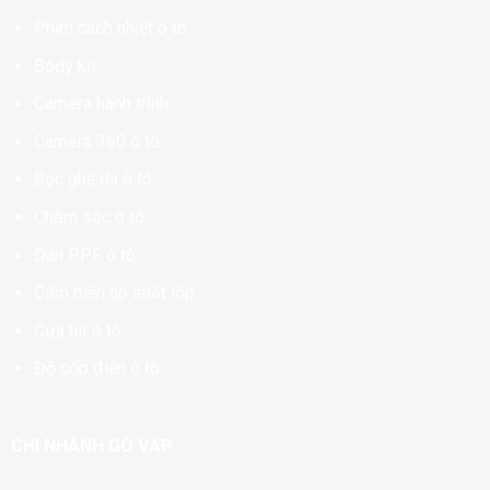
Phim cách nhiệt ô tô
Body kit
Camera hành trình
Camera 360 ô tô
Bọc ghế da ô tô
Chăm sóc ô tô
Dán PPF ô tô
Cảm biến áp suất lốp
Cửa hít ô tô
Độ cốp điện ô tô
CHI NHÁNH GÒ VẤP