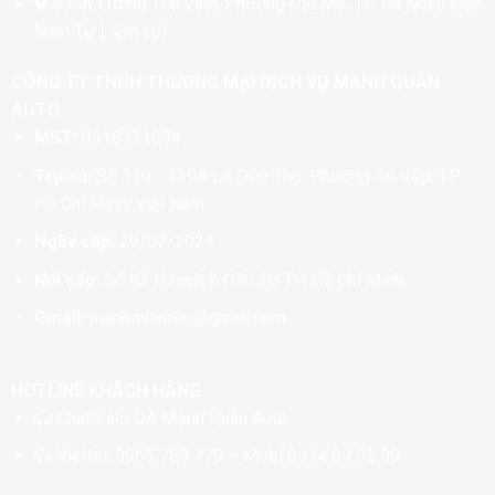
505A Lương Thế Vinh, Phường Đại Mỗ, TP. Hà Nội (Quận
Nam Từ Liêm cũ)
CÔNG TY TNHH THƯƠNG MẠI DỊCH VỤ MẠNH QUÂN
AUTO
MST:
0318321894
Trụ sở:
Số 139 - 139A Lê Đức Thọ, Phường Gò Vấp, TP
Hồ Chí Minh, Việt Nam
Ngày cấp:
29/02/2024
Nơi cấp:
Sở Kế Hoạch & Đầu Tư TP. Hồ Chí Minh
Gmail:
manhquanoto@gmail.com
HOTLINE KHÁCH HÀNG
Chat
Zalo OA Mạnh Quân Auto
Viettel:
0965 789 779
– Mobi
0934 09 52 09