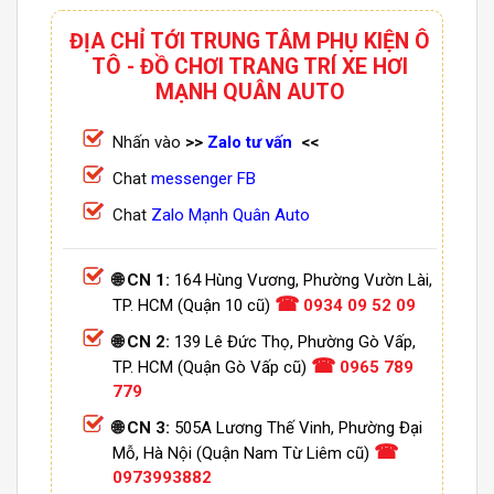
ĐỊA CHỈ TỚI TRUNG TÂM PHỤ KIỆN Ô
TÔ - ĐỒ CHƠI TRANG TRÍ XE HƠI
MẠNH QUÂN AUTO
Nhấn vào
>>
Zalo tư vấn
<<
Chat
messenger FB
Chat
Zalo Mạnh Quân Auto
🌐 CN 1:
164 Hùng Vương, Phường Vườn Lài,
☎
TP. HCM (Quận 10 cũ)
0934 09 52 09
🌐 CN 2:
139 Lê Đức Thọ, Phường Gò Vấp,
☎
TP. HCM (Quận Gò Vấp cũ)
0965 789
779
🌐 CN 3:
505A Lương Thế Vinh, Phường Đại
☎
Mỗ, Hà Nội (Quận Nam Từ Liêm cũ)
0973993882