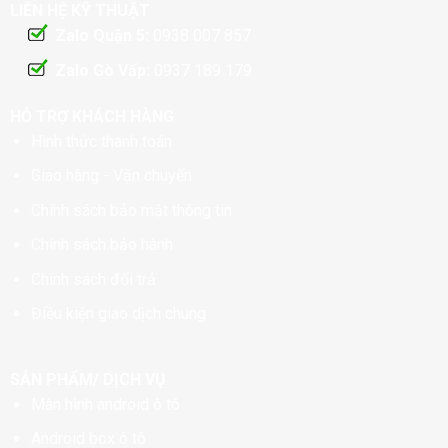
LIÊN HỆ KỸ THUẬT
Zalo Quận 5:
0938 007 857
Zalo Gò Vấp:
0937 189 179
HỖ TRỢ KHÁCH HÀNG
Hình thức thanh toán
Giao hàng - Vận chuyển
Chính sách bảo mật thông tin
Chính sách bảo hành
Chính sách đổi trả
Điều kiện giao dịch chung
SẢN PHẨM/ DỊCH VỤ
Màn hình android ô tô
Android box ô tô