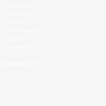
Bọc ghế da ô tô
Chăm sóc ô tô
Dán PPF ô tô
Cảm biến áp suất lốp
Cửa hít ô tô
Độ cốp điện ô tô
CHI NHÁNH GÒ VẤP