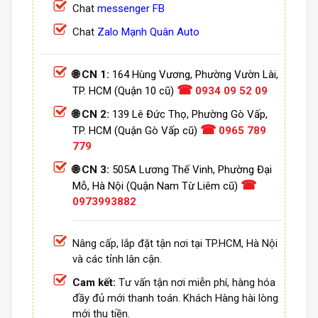
Chat
messenger FB
Chat
Zalo Mạnh Quân Auto
🌐 CN 1:
164 Hùng Vương, Phường Vườn Lài,
☎
TP. HCM (Quận 10 cũ)
0934 09 52 09
🌐 CN 2:
139 Lê Đức Thọ, Phường Gò Vấp,
☎
TP. HCM (Quận Gò Vấp cũ)
0965 789
779
🌐 CN 3:
505A Lương Thế Vinh, Phường Đại
☎
Mỗ, Hà Nội (Quận Nam Từ Liêm cũ)
0973993882
Nâng cấp, lắp đặt tận nơi tại TP.HCM, Hà Nội
và các tỉnh lân cận.
Cam kết:
Tư vấn tận nơi miễn phí, hàng hóa
đầy đủ mới thanh toán. Khách Hàng hài lòng
mới thu tiền.