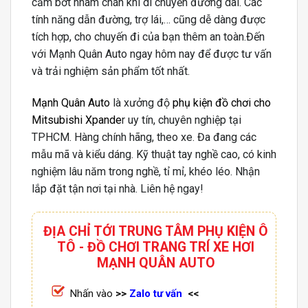
cảm bớt nhàm chán khi di chuyển đường dài. Các
tính năng dẫn đường, trợ lái,… cũng dễ dàng được
tích hợp, cho chuyến đi của bạn thêm an toàn.Đến
với Mạnh Quân Auto ngay hôm nay để được tư vấn
và trải nghiệm sản phẩm tốt nhất.
Mạnh Quân Auto
là xưởng độ
phụ kiện đồ chơi cho
Mitsubishi Xpande
r uy tín, chuyên nghiệp tại
TPHCM. Hàng chính hãng, theo xe. Đa đang các
mẫu mã và kiểu dáng. Kỹ thuật tay nghề cao, có kinh
nghiệm lâu năm trong nghề, tỉ mỉ, khéo léo. Nhận
lắp đặt tận nơi tại nhà. Liên hệ ngay!
ĐỊA CHỈ TỚI TRUNG TÂM PHỤ KIỆN Ô
TÔ - ĐỒ CHƠI TRANG TRÍ XE HƠI
MẠNH QUÂN AUTO
Nhấn vào
>>
Zalo tư vấn
<<