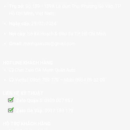
Trụ sở:
Số 139 - 139A Lê Đức Thọ, Phường Gò Vấp, TP
Hồ Chí Minh, Việt Nam
Ngày cấp:
29/02/2024
Nơi cấp:
Sở Kế Hoạch & Đầu Tư TP. Hồ Chí Minh
Gmail:
manhquanoto@gmail.com
HOTLINE KHÁCH HÀNG
Chat
Zalo OA Mạnh Quân Auto
Viettel:
0965 789 779
– Mobi
0934 09 52 09
LIÊN HỆ KỸ THUẬT
Zalo Quận 5:
0938 007 857
Zalo Gò Vấp:
0937 189 179
HỖ TRỢ KHÁCH HÀNG