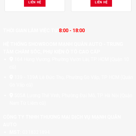
LIÊN HỆ
LIÊN HỆ
THỜI GIAN LÀM VIỆC TỪ
8:00 - 18:00
HỆ THỐNG SHOWROOM MẠNH QUÂN AUTO - TRUNG
TÂM CHĂM SÓC, PHỤ KIỆN Ô TÔ CAO CẤP
164 Hùng Vương, Phường Vườn Lài, TP. HCM (Quận 10
cũ)
139 - 139A Lê Đức Thọ, Phường Gò Vấp, TP. HCM (Quận
Gò Vấp cũ)
505A Lương Thế Vinh, Phường Đại Mỗ, TP. Hà Nội (Quận
Nam Từ Liêm cũ)
CÔNG TY TNHH THƯƠNG MẠI DỊCH VỤ MẠNH QUÂN
AUTO
MST:
0318321894