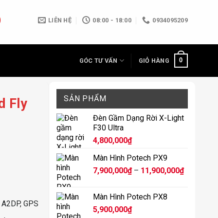
LIÊN HỆ
08:00 - 18:00
0934095209
0
GÓC TƯ VẤN
GIỎ HÀNG
SẢN PHẨM
d Fly
Đèn Gầm Dạng Rời X-Light
F30 Ultra
4,800,000
₫
Màn Hình Potech PX9
Khoảng
7,900,000
₫
–
11,900,000
₫
giá:
từ
Màn Hình Potech PX8
7,900,000
ạ, A2DP, GPS
5,900,000
₫
đến