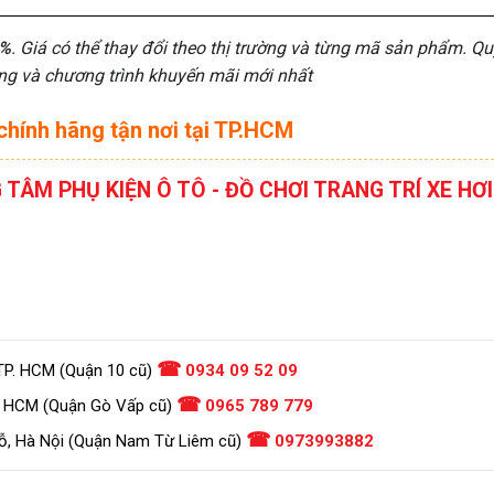
0%
. Giá có thể thay đổi theo thị trường và từng mã sản phẩm. Quý
ặng và chương trình khuyến mãi mới nhất
chính hãng tận nơi tại TP.HCM
G TÂM PHỤ KIỆN Ô TÔ - ĐỒ CHƠI TRANG TRÍ XE 
☎
TP. HCM (Quận 10 cũ)
0934 09 52 09
☎
. HCM (Quận Gò Vấp cũ)
0965 789 779
☎
ỗ, Hà Nội (Quận Nam Từ Liêm cũ)
0973993882