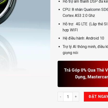
Hỗ trợ âm thanh DSP đa k
CPU: 8 nhân Qualcomn SD
Cortex A53 2.0 Ghz
Hỗ trợ: 4G LTE (Lắp thẻ SI
hợp WIFI
Hệ điều hành: Android 10
Trợ lý AI thông minh, điều 
giọng nói
Trả Góp 0% Qua Thẻ Vi
Dụng, Masterca
Màn Hình Android Fly Cho Min
ĐẶT NGA