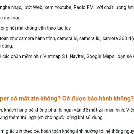
eo, nghe nhạc, lướt Web, xem Youtube, Radio FM…với chất lượng â
c mọi nơi.
giọng nói mà không cần thao tác tay.
n toàn như camera hành trình, camera lề, camera lùi, camera 360 đ
ễ dàng.
với các phần mềm như: Vietmap S1, Navitel, Google Maps…bạn sẽ k
oper có mất zin không? Có được bảo hành không?
r, khách hàng sẽ không phải lo ngại vấn đề mất zin màn hình. Việ
, tăng thêm trải nghiệm cho người dùng khi sử dụng.
cắm giắc zin theo xe, hoàn toàn không ảnh hưởng tới hệ thống ng