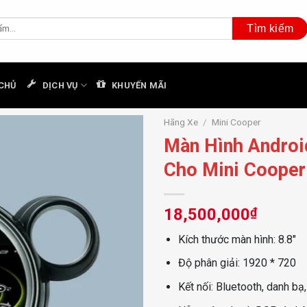
CHỦ
DỊCH VỤ
KHUYẾN MÃI
Hãng Xe
/
Mini Cooper
Màn Hình Androi
Cho Mini Cooper
18,500,000
₫
Kích thước màn hình: 8.8″
Độ phân giải: 1920 * 720
Kết nối: Bluetooth, danh b