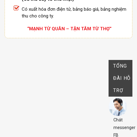
Có xuất hóa đơn điện tử, bảng báo giá, bảng nghiệm
thu cho công ty.
“MẠNH TỪ QUÂN – TẬN TÂM TỪ THỢ”
TỔNG
ĐÀI HỖ
TRỢ
Chát
messenger
FB