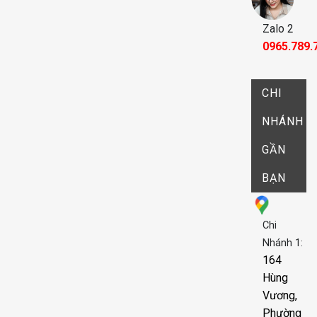
Zalo 2
0965.789.
CHI
NHÁNH
GẦN
BẠN
Chi
Nhánh 1:
164
Hùng
Vương,
Phường