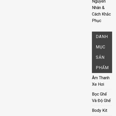
Nguyên
Nhân &
Cách Khắc
Phục
DANH
MỤC
SẢN
PHẨM
Âm Thanh
Xe Hơi
Bọc Ghế
Và Độ Ghế
Body Kit