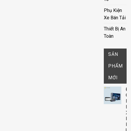
Phụ Kiện
Xe Bán Tải
Thiết Bị An
Toàn
SẢN
PHẨM
MỚI
Đ
G
D
Rờ
X-
Li
F
Ultra