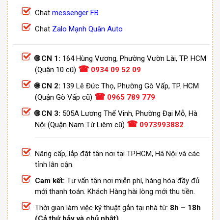
Chat
messenger FB
Chat
Zalo Mạnh Quân Auto
🌐 CN 1:
164 Hùng Vương, Phường Vườn Lài, TP. HCM
☎
(Quận 10 cũ)
0934 09 52 09
🌐 CN 2:
139 Lê Đức Thọ, Phường Gò Vấp, TP. HCM
☎
(Quận Gò Vấp cũ)
0965 789 779
🌐 CN 3:
505A Lương Thế Vinh, Phường Đại Mỗ, Hà
☎
Nội (Quận Nam Từ Liêm cũ)
0973993882
Nâng cấp, lắp đặt tận nơi tại TP.HCM, Hà Nội và các
tỉnh lân cận.
Cam kết:
Tư vấn tận nơi miễn phí, hàng hóa đầy đủ
mới thanh toán. Khách Hàng hài lòng mới thu tiền.
Thời gian làm việc kỹ thuật gắn tại nhà từ:
8h – 18h
(Cả thứ bảy và chủ nhật)