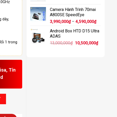
11,900,0
2.0GHz
Camera Hành Trình 70mai
A800SE SpeedEye
g dây,
Khoảng
3,990,000
₫
–
4,590,000
₫
giá:
Android Box HTD D15 Ultra
từ
ADAS
3,990,000₫
ổi 1 trong
Giá
Giá
13,000,000
₫
10,500,000
₫
đến
gốc
hiện
4,590,000₫
là:
tại
13,000,000₫.
là:
10,500,00
sa, Tín
rd
số lượng
Y