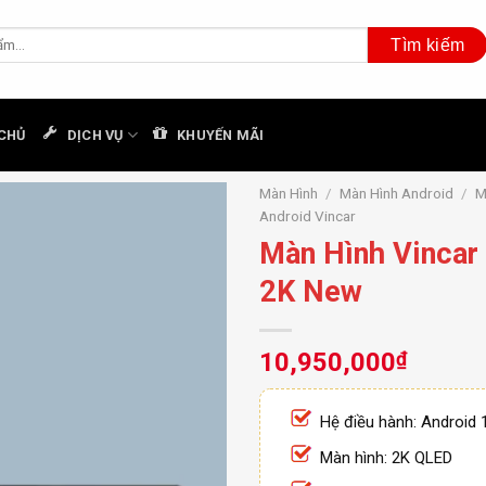
CHỦ
DỊCH VỤ
KHUYẾN MÃI
Màn Hình
/
Màn Hình Android
/
M
Android Vincar
Màn Hình Vincar
2K New
10,950,000
₫
Hệ điều hành: Android 
Màn hình: 2K QLED