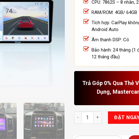
CPU: 7862S – 8 nhân, 
RAM/ROM: 4GB/ 64GB
Tích hợp: CarPlay khôn
Android Auto
Âm thanh DSP: Có
Bảo hành: 24 tháng (1 đ
12 tháng đầu)
Trả Góp 0% Qua Thẻ Vi
Dụng, Masterca
Màn Hình Vincar C400 2K New 
ĐẶT NGA