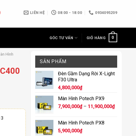
LIÊN HỆ
08:00 - 18:00
0934095209
0
GÓC TƯ VẤN
GIỎ HÀNG
àn Hình
SẢN PHẨM
 C400
Đèn Gầm Dạng Rời X-Light
F30 Ultra
4,800,000
₫
Màn Hình Potech PX9
Khoảng
7,900,000
₫
–
11,900,000
₫
giá:
13
từ
Màn Hình Potech PX8
7,900,000
5,900,000
₫
đến