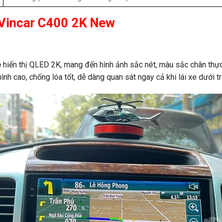
d Vincar C400 2K New
iển thị QLED 2K, mang đến hình ảnh sắc nét, màu sắc chân thực. 
ình cao, chống lóa tốt, dễ dàng quan sát ngay cả khi lái xe dưới tr